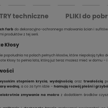
TRY
techniczne
PLIKI
do pobr
ch farb
do dekoracyjno-ochronnego malowania ścian i sufitów. 
 produktów z tej serii.
te Kłosy
ie popołudnia na polach pełnych kłosów, które niepokoją tylko d
te Kłosy to pełnia lata, którą już teraz możesz mieć w domu – i 
iwości
wysokim stopniem krycia
,
wydajnością
oraz
trwałością
po
parę wodną
, a co za tym idzie –
hamują rozwój pleśni i grzyb
ielokrotnie zmywanie na mokro
z dodatkiem środków czyszc