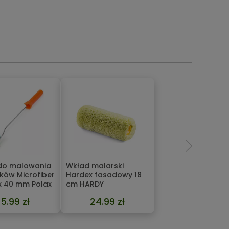
do malowania
Wkład malarski
ków Microfiber
Hardex fasadowy 18
 x 40 mm Polax
cm HARDY
15.99 zł
24.99 zł