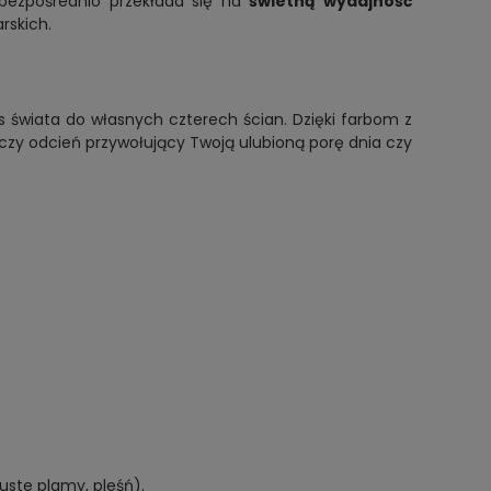
bezpośrednio przekłada się na
świetną wydajność
rskich.
 świata do własnych czterech ścian. Dzięki farbom z
 czy odcień przywołujący Twoją ulubioną porę dnia czy
uste plamy, pleśń).