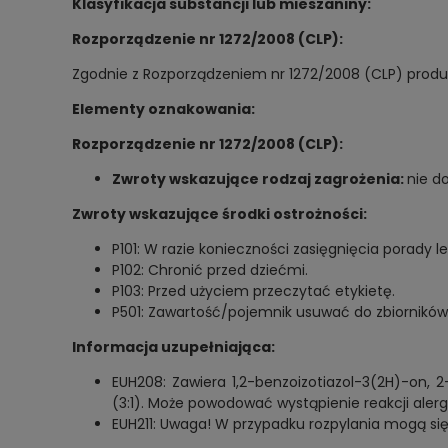
Klasyfikacja substancji lub mieszaniny:
Rozporządzenie nr 1272/2008 (CLP):
Zgodnie z Rozporządzeniem nr 1272/2008 (CLP) produkt
Elementy oznakowania:
Rozporządzenie nr 1272/2008 (CLP):
Zwroty wskazujące rodzaj zagrożenia:
nie d
Zwroty wskazujące środki ostrożności:
P101: W razie konieczności zasięgnięcia porady l
P102: Chronić przed dziećmi.
P103: Przed użyciem przeczytać etykietę.
P501: Zawartość/pojemnik usuwać do zbiorników
Informacja uzupełniająca:
EUH208: Zawiera 1,2-benzoizotiazol-3(2H)-on, 
(3:1). Może powodować wystąpienie reakcji alerg
EUH211: Uwaga! W przypadku rozpylania mogą się 