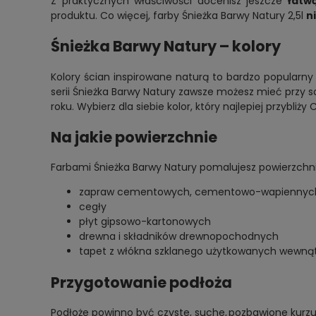
Z praktycznych właściwości docenisz jeszcze
łatwą
produktu. Co więcej, farby Śnieżka Barwy Natury 2,5l
n
Śnieżka Barwy Natury – kolory
Kolory ścian inspirowane naturą to bardzo popularn
serii Śnieżka Barwy Natury zawsze możesz mieć przy s
roku. Wybierz dla siebie kolor, który najlepiej przybli
Na jakie powierzchnie
Farbami Śnieżka Barwy Natury pomalujesz powierzchn
zapraw cementowych, cementowo-­wapiennych
cegły
płyt gipsowo-­kartonowych
drewna i składników drewnopochodnych
tapet z włókna szklanego użytkowanych wewną
Przygotowanie podłoża
Podłoże powinno być czyste, suche, pozbawione kurzu 