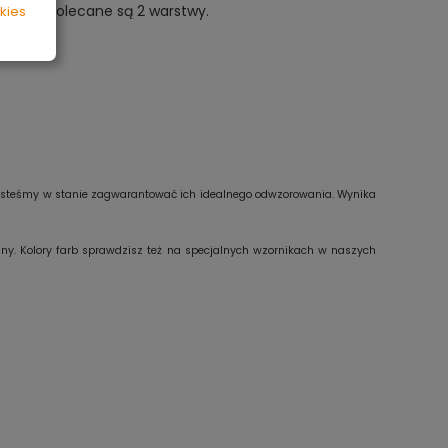
chnie polecane są 2 warstwy.
kies
e jesteśmy w stanie zagwarantować ich idealnego odwzorowania. Wynika
any. Kolory farb sprawdzisz też na specjalnych wzornikach w naszych