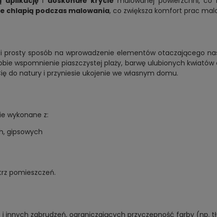
 aplikację
i
doskonałe krycie
malowanej powierzchni, co 
ie chlapią podczas malowania
, co zwiększa komfort prac mala
y i prosty sposób na wprowadzenie elementów otaczającego nas
obie wspomnienie piaszczystej plaży, barwę ulubionych kwiatów
ży Cię do natury i przyniesie ukojenie we własnym domu.
ie wykonane z:
, gipsowych
trz pomieszczeń.
i innych zabrudzeń, ograniczających przyczepność farby (np. tł