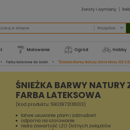
Zwroty i wymiany
Rek

t
Malowanie
Ogród
Hobby
Farby kolorowe do ścian
"Śnieżka Barwy Natury Złote kłosy 103 2.
ŚNIEŻKA BARWY NATURY ZŁ
FARBA LATEKSOWA
(Kod produktu: 5903973138013)
łatwe usuwanie plam i zabrudzeń
odporna na szorowanie
niska zawartość LZO (lotnych związków