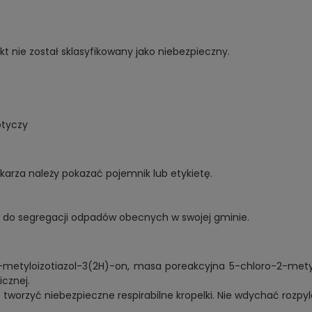
 nie został sklasyfikowany jako niebezpieczny.
otyczy
ekarza należy pokazać pojemnik lub etykietę.
 do segregacji odpadów obecnych w swojej gminie.
2-metyloizotiazol-3(2H)-on, masa poreakcyjna 5-chloro-2-mety
icznej.
tworzyć niebezpieczne respirabilne kropelki. Nie wdychać rozpyl