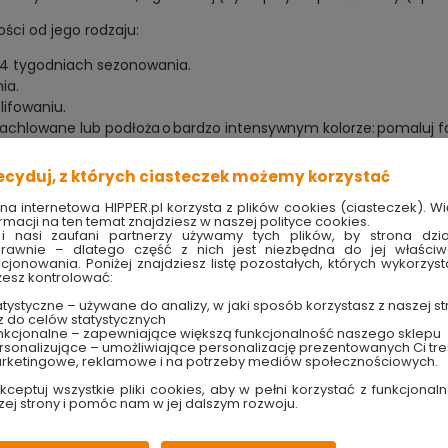
ści od jego rodzaju:
-4 tygodniach sezonowania.
nia.
zlifowaniu.
pachlowane lub podłoża o bardzo intensywnym kolorze: pomaluj 
ce się: pomaluj gruntem głęboko penetrującym Śnieżka ACRYL-P
ecyduj, z których ciasteczek możemy korzystać
 Natury
ona internetowa HIPPER.pl korzysta z plików cookies (ciasteczek). Wi
rmacji na ten temat znajdziesz w naszej polityce cookies.
i nasi zaufani partnerzy używamy tych plików, by strona dzia
rawnie – dlatego część z nich jest niezbędna do jej właści
kcjonowania. Poniżej znajdziesz listę pozostałych, których wykorzyst
esz kontrolować:
 – powyżej +10°C.
tystyczne – używane do analizy, w jaki sposób korzystasz z naszej st
z do celów statystycznych
nkcjonalne – zapewniające większą funkcjonalność naszego sklepu
sonalizujące – umożliwiające personalizację prezentowanych Ci tre
rketingowe, reklamowe i na potrzeby mediów społecznościowych.
kceptuj wszystkie pliki cookies, aby w pełni korzystać z funkcjonaln
oną farbę. Jeśli malujesz podłoże z tapety z włókna szklanego
zej strony i pomóc nam w jej dalszym rozwoju.
sować produkt do struktury powierzchni.
u
.