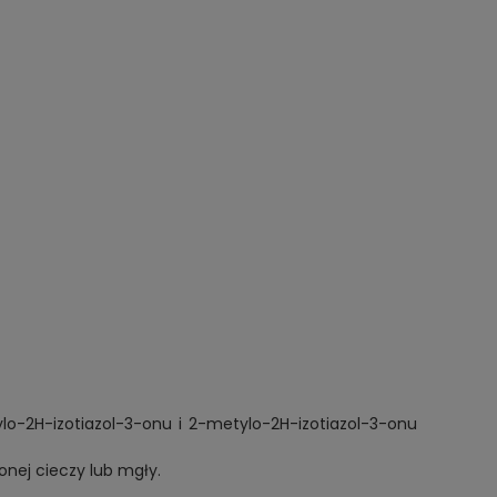
lo-2H-izotiazol-3-onu i 2-metylo-2H-izotiazol-3-onu
onej cieczy lub mgły.