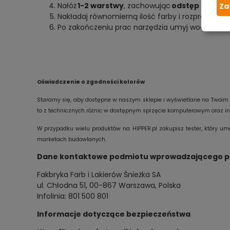
Nałóż
1-2 warstwy
, zachowując
odstęp 2-4 go
Za
Nakładaj równomierną ilość farby i rozprowadzaj 
Po zakończeniu prac narzędzia umyj wodą.
Oświadczenie o zgodności kolorów
Staramy się, aby dostępne w naszym sklepie i wyświetlane na Twoim e
to z technicznych różnic w dostępnym sprzęcie komputerowym oraz ind
W przypadku wielu produktów na HIPPER.pl zakupisz tester, który um
marketach budowlanych.
Dane kontaktowe podmiotu wprowadzającego prod
Fakbryka Farb i Lakierów Śnieżka SA
ul. Chłodna 51, 00-867 Warszawa, Polska
Infolinia: 801 500 801
Informacje dotyczące bezpieczeństwa