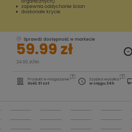
organicznych)
zapewnia oddychanie ścian
doskonałe krycie
Sprawdź dostępność w markecie
59.99 zł
24.00 zł/litr
Produkt w magazynie
Szybka wysyłka
Ilość 31 szt
w ciągu 24h