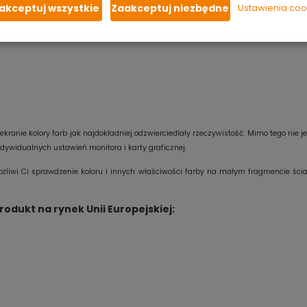
dzin
pomiędzy kolejnymi warstwami. Na niezagruntowane powierz
akceptuj wszystkie
Zaakceptuj niezbędne
Ustawienia coo
ją do uzyskania gładkiej powłoki.
kranie kolory farb jak najdokładniej odzwierciedlały rzeczywistość. Mimo tego ni
ywidualnych ustawień monitora i karty graficznej.
ożliwi Ci sprawdzenie koloru i innych właściwości farby na małym fragmencie ści
ukt na rynek Unii Europejskiej: