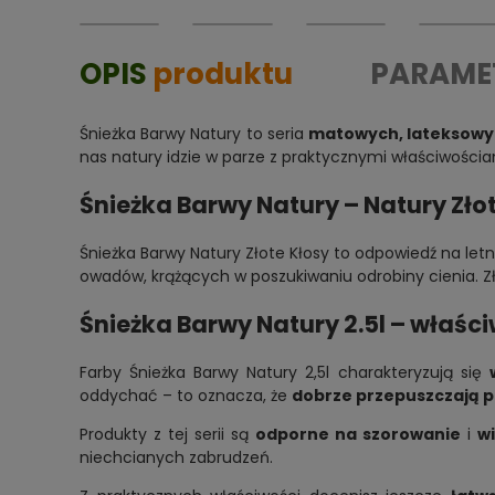
OPIS
produktu
PARAME
Śnieżka Barwy Natury to seria
matowych, lateksowy
nas natury idzie w parze z praktycznymi właściwościami
Śnieżka Barwy Natury – Natury Zło
Śnieżka Barwy Natury Złote Kłosy to odpowiedź na letn
owadów, krążących w poszukiwaniu odrobiny cienia. Zło
Śnieżka Barwy Natury 2.5l – właśc
Farby Śnieżka Barwy Natury 2,5l charakteryzują się
oddychać – to oznacza, że
dobrze przepuszczają 
Produkty z tej serii są
odporne na szorowanie
i
w
niechcianych zabrudzeń.