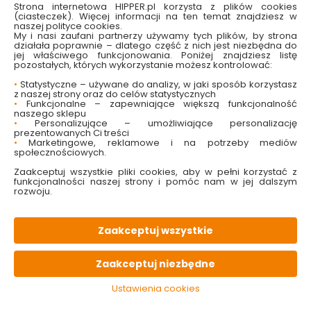
Strona internetowa HIPPER.pl korzysta z plików cookies
(ciasteczek). Więcej informacji na ten temat znajdziesz w
naszej polityce cookies.
My i nasi zaufani partnerzy używamy tych plików, by strona
działała poprawnie – dlatego część z nich jest niezbędna do
jej właściwego funkcjonowania. Poniżej znajdziesz listę
W magazynie
Wysyłka
Koszt dostawy
Bezpieczna
pozostałych, których wykorzystanie możesz kontrolować:
35 szt
24h
od 17.90 zł
paczka
•
Statystyczne – używane do analizy, w jaki sposób korzystasz
z naszej strony oraz do celów statystycznych
•
Funkcjonalne – zapewniające większą funkcjonalność
PALETA
kolorów
naszego sklepu
•
Personalizujące – umożliwiające personalizację
prezentowanych Ci treści
•
Marketingowe, reklamowe i na potrzeby mediów
OPIS
produktu
społecznościowych.
Zaakceptuj wszystkie pliki cookies, aby w pełni korzystać z
funkcjonalności naszej strony i pomóc nam w jej dalszym
rozwoju.
PARAMETRY
techniczne
Zaakceptuj wszystkie
PLIKI
do pobrania
Zaakceptuj niezbędne
KONIECZNIE
pamiętaj
Ustawienia cookies