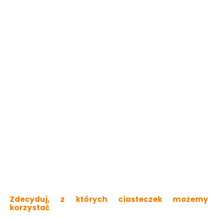
łatwe usuwanie plam i zabrudzeń
odporna na szorowanie
niska zawartość LZO (lotnych związków
organicznych)
zapewnia oddychanie ścian
doskonałe krycie
Sprawdź dostępność w markecie
Kolor
Słoneczny Poranek
Zmień lub dobierz kolor
Wybierz pojemność:
2,5L
5L
Pomalujesz nawet
35m2
59.99 zł
24.00 zł/litr
Zdecyduj, z których ciasteczek możemy
Do koszyka
korzystać