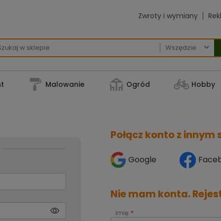
Zwroty i wymiany
Rek

t
Malowanie
Ogród
Hobby
Połącz konto z innym
Google
Face
Nie mam konta. Rejestr
Imię