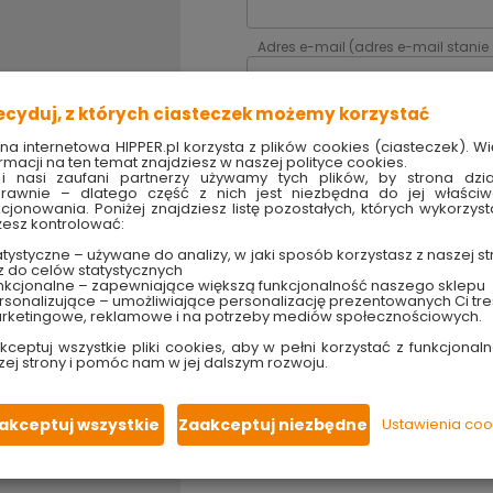
Adres e-mail (adres e-mail stanie
ecyduj, z których ciasteczek możemy korzystać
Hasło (musi składać się z minimu
ona internetowa HIPPER.pl korzysta z plików cookies (ciasteczek). Wi
rmacji na ten temat znajdziesz w naszej polityce cookies.
i nasi zaufani partnerzy używamy tych plików, by strona dzia
Powtórz hasło
rawnie – dlatego część z nich jest niezbędna do jej właści
kcjonowania. Poniżej znajdziesz listę pozostałych, których wykorzyst
esz kontrolować:
 skorzystaj
Oświadczam, że zapoznałam(
tystyczne – używane do analizy, w jaki sposób korzystasz z naszej st
Oświadczam, że zapoznałam(
z do celów statystycznych
moich danych osobowych i akce
nkcjonalne – zapewniające większą funkcjonalność naszego sklepu
sonalizujące – umożliwiające personalizację prezentowanych Ci tre
rketingowe, reklamowe i na potrzeby mediów społecznościowych.
pola wymagane
kceptuj wszystkie pliki cookies, aby w pełni korzystać z funkcjonaln
entów
zej strony i pomóc nam w jej dalszym rozwoju.
swoich danych.
akceptuj wszystkie
Zaakceptuj niezbędne
Ustawienia coo
ednak nie
i, które