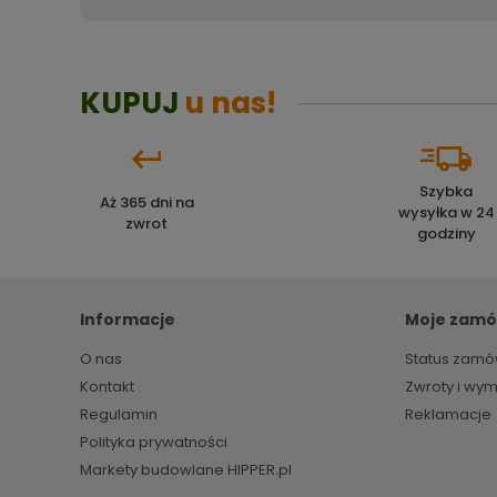
KUPUJ
u nas!
Szybka
Aż 365 dni na
wysyłka w 24
zwrot
godziny
Informacje
Moje zamó
O nas
Status zamó
Kontakt
Zwroty i wy
Regulamin
Reklamacje
Polityka prywatności
Markety budowlane HIPPER.pl