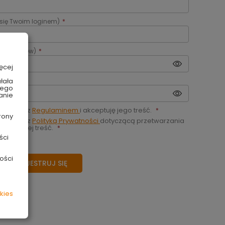
 się Twoim loginem)
m 8 znaków)
ęcej
łała
wego
anie
em) się z
Regulaminem
i akceptuję jego treść.
rony
em) się z
Polityką Prywatności
dotyczącą przetwarzania
ptuję jej treść.
ści
ości
ZAREJESTRUJ SIĘ
kies