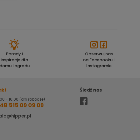
Porady i
Obserwuj nas
inspiracje dla
na Facebooku i
domu i ogrodu
Instagramie
akt
Śledź nas
00 - 16:00 (dni robocze)
48 515 09 09 09
alo@hipper.pl