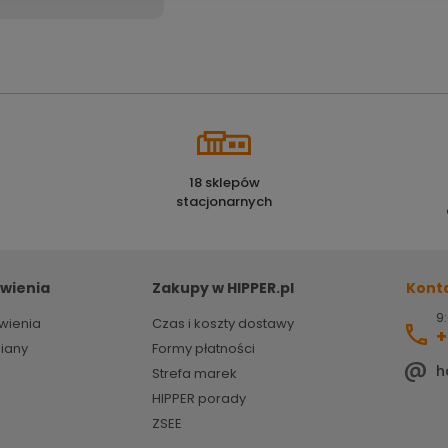
18 sklepów
stacjonarnych
wienia
Zakupy w HIPPER.pl
Kont
9:
wienia
Czas i koszty dostawy
+
miany
Formy płatności
h
Strefa marek
HIPPER porady
ZSEE