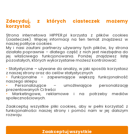
chroni przed próchnicą
pielęgnuje dziąsła
usuwa osad nazębny
odświeża oddech na długo
Zdecyduj, z których ciasteczek możemy
nie zawiera alkoholu
korzystać
Strona internetowa HIPPER.pl korzysta z plików cookies
Sprawdź dostępność w markecie
(ciasteczek). Więcej informacji na ten temat znajdziesz w
naszej polityce cookies.
My i nasi zaufani partnerzy używamy tych plików, by strona
7.99 zł
działała poprawnie – dlatego część z nich jest niezbędna do
11.79 zł
jej właściwego funkcjonowania. Poniżej znajdziesz listę
pozostałych, których wykorzystanie możesz kontrolować:
15.98 zł/litr
•
Statystyczne – używane do analizy, w jaki sposób korzystasz
Najniższa cena z 30 dni: 11.79 zł
z naszej strony oraz do celów statystycznych
•
Funkcjonalne – zapewniające większą funkcjonalność
Do koszyka
naszego sklepu
•
Personalizujące – umożliwiające personalizację
prezentowanych Ci treści
•
Marketingowe, reklamowe i na potrzeby mediów
społecznościowych.
Zaakceptuj wszystkie pliki cookies, aby w pełni korzystać z
funkcjonalności naszej strony i pomóc nam w jej dalszym
rozwoju.
W magazynie
Wysyłka
Koszt dostawy
Bezpieczna
31 szt
24h
od 17.90 zł
paczka
Zaakceptuj wszystkie