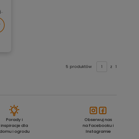
e
5
produktów
z
1
Porady i
Obserwuj nas
inspiracje dla
na Facebooku i
domu i ogrodu
Instagramie