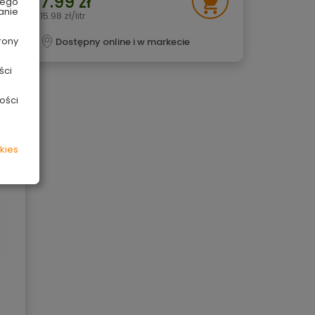
7.99 zł
wego
anie
15.98 zł/litr
rony
Dostępny online i w markecie
ści
ości
kies