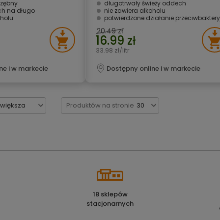
zębny
długotrwały świeży oddech
ch na długo
nie zawiera alkoholu
oholu
potwierdzone działanie przeciwbakteryjn
20.49 zł
16.99 zł
33.98 zł/litr
ne i w markecie
Dostępny online i w markecie
jwiększa
Produktów na stronie
30
18 sklepów
stacjonarnych