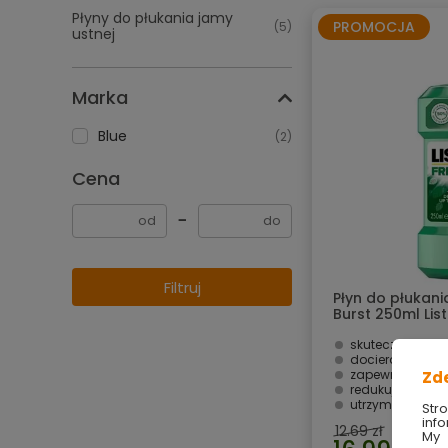
Płyny do płukania jamy
PROMOCJA
(5)
ustnej
Marka
Blue
(2)
Cena
−
Filtruj
Płyn do płukani
Burst 250ml List
skutecznie zwal
dociera w trudno dos
zapewnia długo
Zd
redukuje płytkę
utrzymuje równo
Str
info
12.69 zł
My 