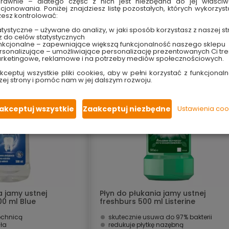
16.99 zł
rawnie – dlatego część z nich jest niezbędna do jej właści
kcjonowania. Poniżej znajdziesz listę pozostałych, których wykorzyst
67.96 zł/litr
esz kontrolować:
tystyczne – używane do analizy, w jaki sposób korzystasz z naszej st
ne i w markecie
Dostępny online i w markecie
z do celów statystycznych
nkcjonalne – zapewniające większą funkcjonalność naszego sklepu
sonalizujące – umożliwiające personalizację prezentowanych Ci tre
PROMOCJA
rketingowe, reklamowe i na potrzeby mediów społecznościowych.
kceptuj wszystkie pliki cookies, aby w pełni korzystać z funkcjonaln
zej strony i pomóc nam w jej dalszym rozwoju.
akceptuj wszystkie
Zaakceptuj niezbędne
Ustawienia coo
a jamy ustnej
Płyn do płukania jamy ustnej
00 ml Blue
freshburs 500 ml Listerine
óchnicą
skutecznie usuwa do 97% bakterii
sła
redukuje płytkę nazębną