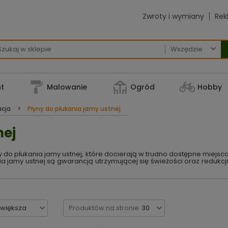
Zwroty i wymiany
Rek

t
Malowanie
Ogród
Hobby
acja
Płyny do płukania jamy ustnej
nej
ny do płukania jamy ustnej, które docierają w trudno dostępne miejs
ia jamy ustnej są gwarancją utrzymującej się świeżości oraz redukcj
jwiększa
Produktów na stronie
30