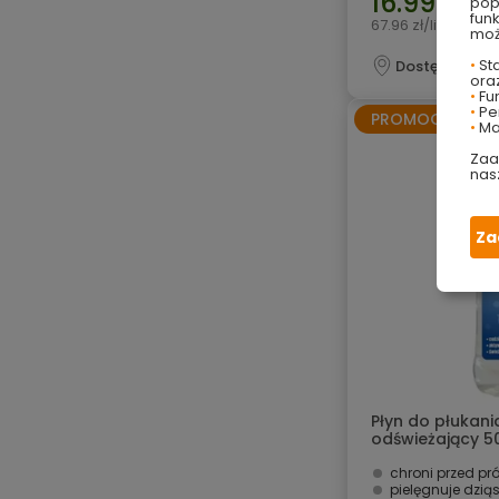
16.99 zł
pop
fun
67.96 zł/litr
moż
•
Sta
Dostępny onli
ora
•
Fu
•
Per
PROMOCJA
•
Ma
Zaa
nas
Za
Płyn do płukani
odświeżający 5
chroni przed pr
pielęgnuje dzią