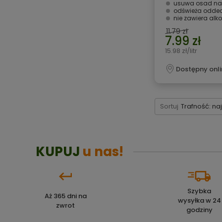
usuwa osad na
odświeża odde
nie zawiera alk
11.79 zł
7.99 zł
15.98 zł/litr
Dostępny onli
Sortuj
Trafność: na
KUPUJ
u nas!
Szybka
Aż 365 dni na
wysyłka w 24
zwrot
godziny