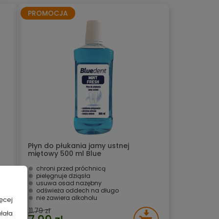
PROMOCJA
Płyn do płukania jamy ustnej
miętowy 500 ml Blue
chroni przed próchnicą
a
pielęgnuje dziąsła
usuwa osad nazębny
odświeża oddech na długo
nie zawiera alkoholu
ęcej
11.79 zł
łała