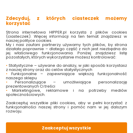
Do koszyka
Do koszyka
Zdecyduj, z których ciasteczek możemy
korzystać
Strona internetowa HIPPER.pl korzysta z plików cookies
(ciasteczek). Więcej informacji na ten temat znajdziesz w
naszej polityce cookies.
My i nasi zaufani partnerzy używamy tych plików, by strona
działała poprawnie – dlatego część z nich jest niezbędna do
jej właściwego funkcjonowania. Poniżej znajdziesz listę
pozostałych, których wykorzystanie możesz kontrolować:
•
Statystyczne – używane do analizy, w jaki sposób korzystasz
z naszej strony oraz do celów statystycznych
•
Funkcjonalne – zapewniające większą funkcjonalność
Kubek łazienkowy
Kubek łazienkowy
naszego sklepu
Pastello 7770 czarny
Pastello 7770 beżowy
•
Personalizujące – umożliwiające personalizację
Galicja
Galicja
prezentowanych Ci treści
•
Marketingowe, reklamowe i na potrzeby mediów
społecznościowych.
Dostępny online
Dostępny online
i w markecie
i w markecie
Zaakceptuj wszystkie pliki cookies, aby w pełni korzystać z
funkcjonalności naszej strony i pomóc nam w jej dalszym
21.99 zł
23.99 zł
rozwoju.
Do koszyka
Do koszyka
Zaakceptuj wszystkie