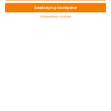
Zaakceptuj niezbędne
Ustawienia cookies
Kubek łazienkowy
Wieszak
Pastello 7770 szary
samoprzylepny
Galicja
prostokątny 2-
hakowy Timo 23885
Dostępny online
Galicja
Dostępny online
i w markecie
i w markecie
23.99 zł
30.99 zł
Do koszyka
Do koszyka