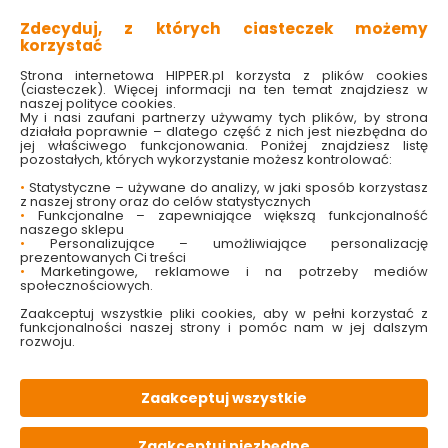
najlepszy nawóz dla każdego trawnika.
Zdecyduj, z których ciasteczek możemy
korzystać
Strona internetowa HIPPER.pl korzysta z plików cookies
(ciasteczek). Więcej informacji na ten temat znajdziesz w
naszej polityce cookies.
My i nasi zaufani partnerzy używamy tych plików, by strona
działała poprawnie – dlatego część z nich jest niezbędna do
jej właściwego funkcjonowania. Poniżej znajdziesz listę
pozostałych, których wykorzystanie możesz kontrolować:
•
Statystyczne – używane do analizy, w jaki sposób korzystasz
z naszej strony oraz do celów statystycznych
•
Funkcjonalne – zapewniające większą funkcjonalność
naszego sklepu
•
Personalizujące – umożliwiające personalizację
prezentowanych Ci treści
•
Marketingowe, reklamowe i na potrzeby mediów
społecznościowych.
Zaakceptuj wszystkie pliki cookies, aby w pełni korzystać z
funkcjonalności naszej strony i pomóc nam w jej dalszym
rozwoju.
Zaakceptuj wszystkie
Zaakceptuj niezbędne