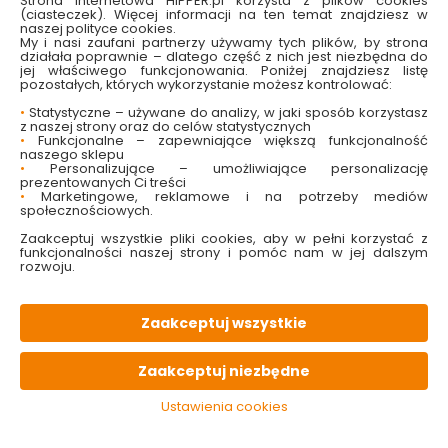
Strona internetowa HIPPER.pl korzysta z plików cookies
(ciasteczek). Więcej informacji na ten temat znajdziesz w
naszej polityce cookies.
My i nasi zaufani partnerzy używamy tych plików, by strona
działała poprawnie – dlatego część z nich jest niezbędna do
W magazynie
Wysyłka
Koszt dostawy
Bezpieczna
jej właściwego funkcjonowania. Poniżej znajdziesz listę
74 szt
24h
od 17.90 zł
paczka
pozostałych, których wykorzystanie możesz kontrolować:
•
Statystyczne – używane do analizy, w jaki sposób korzystasz
z naszej strony oraz do celów statystycznych
•
Funkcjonalne – zapewniające większą funkcjonalność
PALETA
kolorów
naszego sklepu
•
Personalizujące – umożliwiające personalizację
prezentowanych Ci treści
•
Marketingowe, reklamowe i na potrzeby mediów
OPIS
produktu
społecznościowych.
Zaakceptuj wszystkie pliki cookies, aby w pełni korzystać z
funkcjonalności naszej strony i pomóc nam w jej dalszym
PARAMETRY
techniczne
rozwoju.
PLIKI
do pobrania
Zaakceptuj wszystkie
Zaakceptuj niezbędne
KONIECZNIE
pamiętaj
Ustawienia cookies