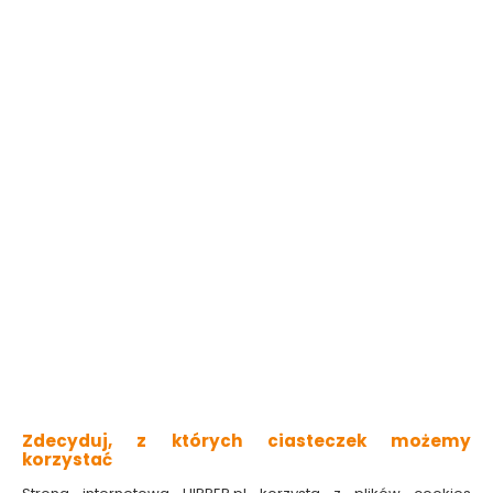
niska zawartość LZO
plamoodporna
odporna na szorowanie i wielokrotne zmywanie
technologia Kolor Ultra HD
matowa oddychająca powłoka
Sprawdź dostępność w markecie
Kolor
Naturalny len
Zmień lub dobierz kolor
Pojemność:
0,025L
2,5L
5L
Pomalujesz nawet
0.35m2
6.59 zł
263.60 zł/litr
Do koszyka
Zdecyduj, z których ciasteczek możemy
korzystać