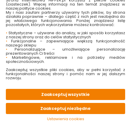
Strona internetowa HIPPER.pl korzysta z plików cookies
(ciasteczek). Więcej informacji na ten temat znajdziesz w
naszej polityce cookies.
My i nasi zaufani partnerzy używamy tych plików, by strona
działała poprawnie – dlatego część z nich jest niezbędna do
W magazynie
Wysyłka
Koszt dostawy
Bezpieczna
jej właściwego funkcjonowania. Poniżej znajdziesz listę
72 szt
24h
od 17.90 zł
paczka
pozostałych, których wykorzystanie możesz kontrolować:
•
Statystyczne – używane do analizy, w jaki sposób korzystasz
z naszej strony oraz do celów statystycznych
•
Funkcjonalne – zapewniające większą funkcjonalność
PALETA
kolorów
naszego sklepu
•
Personalizujące – umożliwiające personalizację
prezentowanych Ci treści
•
Marketingowe, reklamowe i na potrzeby mediów
OPIS
produktu
społecznościowych.
Zaakceptuj wszystkie pliki cookies, aby w pełni korzystać z
funkcjonalności naszej strony i pomóc nam w jej dalszym
PARAMETRY
techniczne
rozwoju.
PLIKI
do pobrania
Zaakceptuj wszystkie
Zaakceptuj niezbędne
KONIECZNIE
pamiętaj
Ustawienia cookies