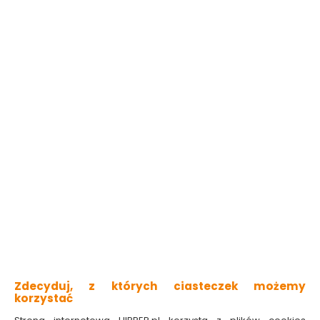
niska zawartość LZO
plamoodporna
odporna na szorowanie i wielokrotne zmywanie
technologia Kolor Ultra HD
matowa oddychająca powłoka
Sprawdź dostępność w markecie
Kolor
Morski turkus
Zmień lub dobierz kolor
Pojemność:
0,025L
2,5L
Pomalujesz nawet
0.35m2
6.59 zł
263.60 zł/litr
Do koszyka
Zdecyduj, z których ciasteczek możemy
korzystać