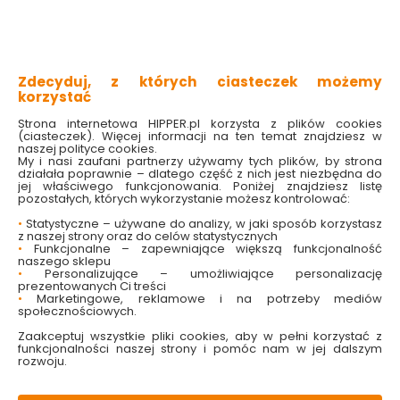
wysoka jakość wykonania
odporny na działanie promieni UV
odporny na korozję
prosta i intuicyjna obsługa
aż 7 funkcji kształtu strumienia
Zdecyduj, z których ciasteczek możemy
korzystać
Sprawdź dostępność w markecie
Strona internetowa HIPPER.pl korzysta z plików cookies
(ciasteczek). Więcej informacji na ten temat znajdziesz w
Wybierz ilość funkcji:
naszej polityce cookies.
My i nasi zaufani partnerzy używamy tych plików, by strona
7

działała poprawnie – dlatego część z nich jest niezbędna do
jej właściwego funkcjonowania. Poniżej znajdziesz listę
15.99 zł
pozostałych, których wykorzystanie możesz kontrolować:
•
Statystyczne – używane do analizy, w jaki sposób korzystasz
z naszej strony oraz do celów statystycznych
•
Funkcjonalne – zapewniające większą funkcjonalność
naszego sklepu
•
Personalizujące – umożliwiające personalizację
Do koszyka
prezentowanych Ci treści
•
Marketingowe, reklamowe i na potrzeby mediów
społecznościowych.
Zaakceptuj wszystkie pliki cookies, aby w pełni korzystać z
funkcjonalności naszej strony i pomóc nam w jej dalszym
rozwoju.
W magazynie
Wysyłka
Koszt dostawy
Bezpieczna
167 szt
24h
od 17.90 zł
paczka