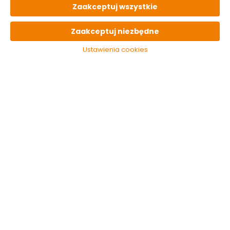
Zaakceptuj wszystkie
OPIS
produktu
Zaakceptuj niezbędne
Ustawienia cookies
PARAMETRY
techniczne
OSTATNIO
oglądane
Zraszacz
pistoletowy HIPPER.
7 - funkcyjny