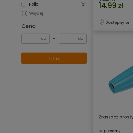
14.99 zł
Polix
(21)
(11) Więcej
Dostępny onli
Cena
−
Filtruj
Zraszacz prosty
poręczny