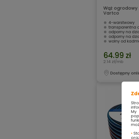
Wąż ogrodowy Li
Vartco
4-warstwowy
transparentna 
odporny na działanie
odporny na dzia
wolny od kadmu,
64.99 zł
2.14 zł/mb
Dostępny onli
Zd
Str
info
My 
pop
fun
moż
•
Sta
ora