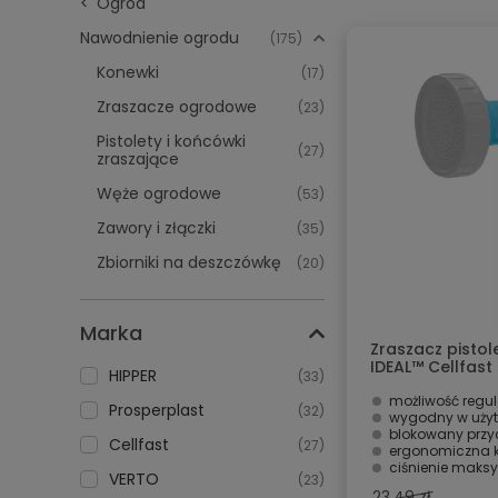
Ogród
Nawodnienie ogrodu
(175)
Konewki
(17)
Zraszacze ogrodowe
(23)
Pistolety i końcówki
(27)
zraszające
Węże ogrodowe
(53)
Zawory i złączki
(35)
Zbiorniki na deszczówkę
(20)
Marka
Zraszacz pisto
IDEAL™ Cellfast
HIPPER
(33)
możliwość regul
Prosperplast
(32)
wygodny w uży
blokowany przycisk p
Cellfast
(27)
ergonomiczna k
ciśnienie maksy
VERTO
(23)
23.49 zł