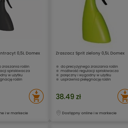
antracyt 0,5L Domex
Zraszacz Sprit zielony 0,5L Domex
 zraszania roślin
do precyzyjnego zraszania roślin
acji spriskiwacza
możliwość regulacji spriskiwacza
odny w użytku
poręczny i wygodny w użytku
gnację roślin
usprawnia pielęgnację roślin
38.49 zł
ne i w markecie
Dostępny online i w markecie