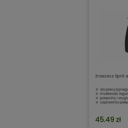
Zraszacz Sprit 
do precyzyjnego
możliwość regul
poręczny i wyg
usprawnia pielę
45.49 zł