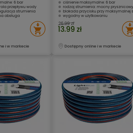
malne: 6 bar
ciśnienie maksymalne: 6 bar
rola przepływu wody
rodzaj strumienia: mocny prysznicow
egulacja strumienia
blokada przycisku przy maksymalnej sile strumien
jna obsługa
wygodny w użytkowaniu
26.99 zł
13.99 zł
ne i w markecie
Dostępny online i w markecie