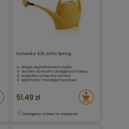
Konewka 4,5L żółta Spring
długa, wyprofilowana szyjka
dociera do trudno dostępnych miejsc
wygodny i poręczny uchwyt
wykonana z trwałego tworzywa
51.49 zł
Dostępny online i w markecie