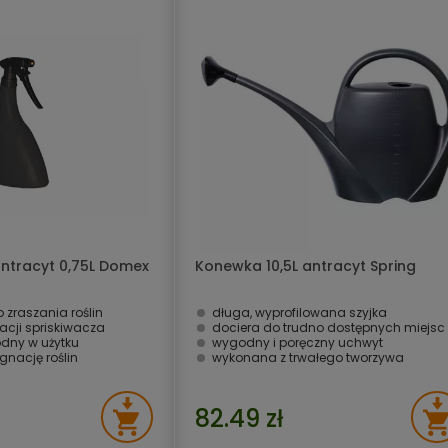
antracyt 0,75L Domex
Konewka 10,5L antracyt Spring
 zraszania roślin
długa, wyprofilowana szyjka
acji spriskiwacza
dociera do trudno dostępnych miejsc
odny w użytku
wygodny i poręczny uchwyt
gnację roślin
wykonana z trwałego tworzywa
82.49 zł