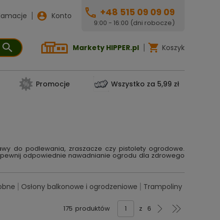
+48 515 09 09 09
lamacje
Konto
9:00 - 16:00 (dni robocze)
Markety HIPPER.pl
Koszyk
Promocje
Wszystko za 5,99 zł
wy do podlewania, zraszacze czy pistolety ogrodowe.
. Zapewnij odpowiednie nawadnianie ogrodu dla zdrowego
obne
Osłony balkonowe i ogrodzeniowe
Trampoliny
175
produktów
z
6