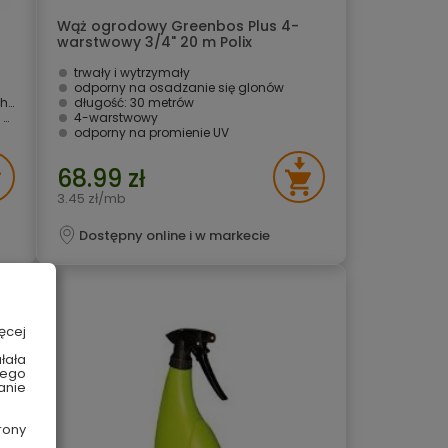
Wąż ogrodowy Greenbos Plus 4-
warstwowy 3/4" 20 m Polix
trwały i wytrzymały
odporny na osadzanie się glonów
ur
długość: 30 metrów
V
4-warstwowy
odporny na promienie UV
68.99 zł
3.45 zł/mb
Dostępny online i w markecie
ęcej
łała
wego
anie
rony