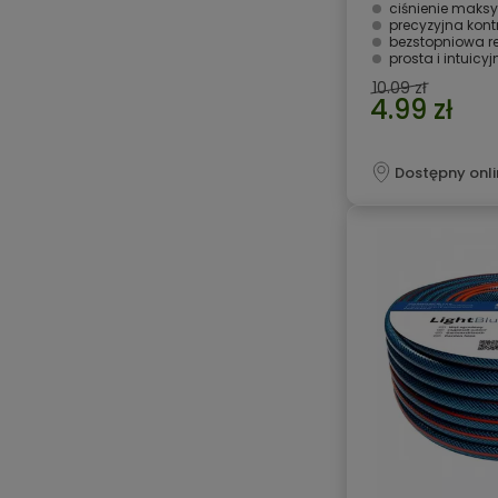
ciśnienie maksy
precyzyjna kont
bezstopniowa r
prosta i intuicy
10.09 zł
4.99 zł
Dostępny onli