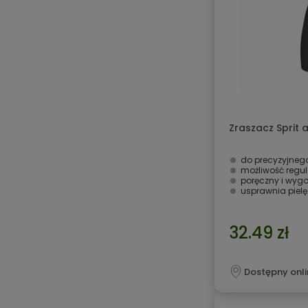
Zraszacz Sprit 
do precyzyjnego
możliwość regul
poręczny i wyg
usprawnia pielę
32.49 zł
Dostępny onli