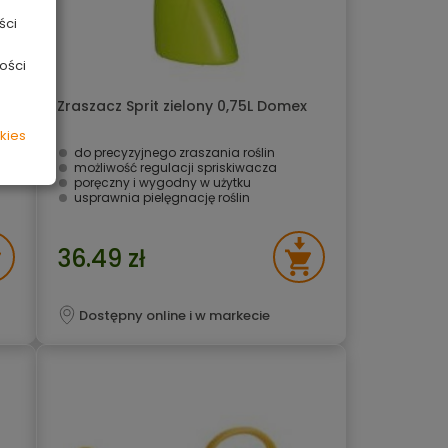
ści
ości
Zraszacz Sprit zielony 0,75L Domex
kies
do precyzyjnego zraszania roślin
możliwość regulacji spriskiwacza
poręczny i wygodny w użytku
usprawnia pielęgnację roślin
36.49 zł
Dostępny online i w markecie