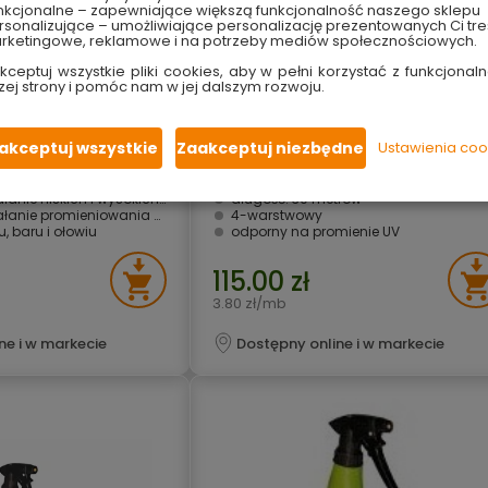
nkcjonalne – zapewniające większą funkcjonalność naszego sklepu
sonalizujące – umożliwiające personalizację prezentowanych Ci tre
rketingowe, reklamowe i na potrzeby mediów społecznościowych.
kceptuj wszystkie pliki cookies, aby w pełni korzystać z funkcjonaln
zej strony i pomóc nam w jej dalszym rozwoju.
ght Blue 20 m 1"
Wąż ogrodowy Greenbos Plus 4-
warstwowy 3/4" 30 m Polix
akceptuj wszystkie
Zaakceptuj niezbędne
Ustawienia coo
trwały i wytrzymały
oblewka
odporny na osadzanie się glonów
 niskich i wysokich temperatur
długość: 30 metrów
łanie promieniowania UV
4-warstwowy
 baru i ołowiu
odporny na promienie UV
115.00 zł
3.80 zł/mb
ne i w markecie
Dostępny online i w markecie