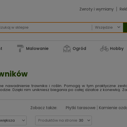
Zwroty i wymiany
Rek

t
Malowanie
Ogród
Hobby
awników
 nawadnienie trawnika i roślin. Pomogą w tym praktyczne zesta
rodzie. Dzięki nim unikniesz biegania po całej działce z konewką
Zobacz także:
Płytki tarasowe
Kamienie ozd
jwiększa
Produktów na stronie
30