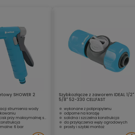
letowy SHOWER 2
Szybkozłącze z zaworem IDEAL 1/2"
5/8" 52-330 CELLFAST
acji strumienia wody
wykonane z polipropylenu
tkowaniu
odporne na korozję
rzy maksymalnej sile strumienia
solidna i szczelna konstrukcja
onstrukcja
do przyłączenia węży ogrodowych
malne: 6 bar
prosty i szybki montaż