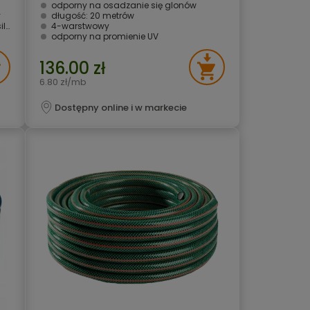
odporny na osadzanie się glonów
y
długość: 20 metrów
ia
4-warstwowy
odporny na promienie UV
136.00 zł
6.80 zł/mb
Dostępny online i w markecie