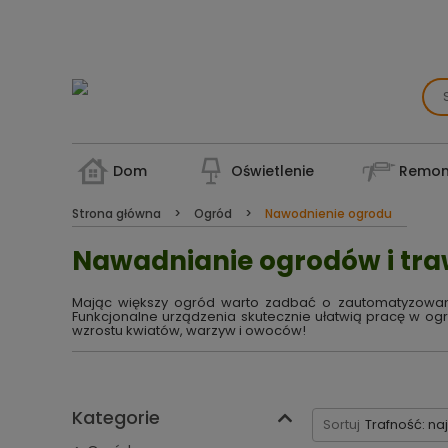
Dom
Oświetlenie
Remon
Strona główna
Ogród
Nawodnienie ogrodu
Nawadnianie ogrodów i tr
Mając większy ogród warto zadbać o zautomatyzowane
Funkcjonalne urządzenia skutecznie ułatwią pracę w og
wzrostu kwiatów, warzyw i owoców!
Kategorie
Sortuj
Trafność: na