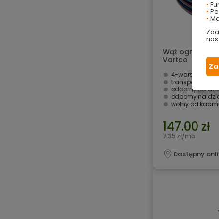
•
Fu
•
Per
•
Ma
Zaa
nas
Wąż ogrodowy Li
Vartco
Za
4-warstwowy
transparentna 
odporny na działanie
odporny na dzia
wolny od kadmu,
147.00 zł
7.35 zł/mb
Dostępny onli