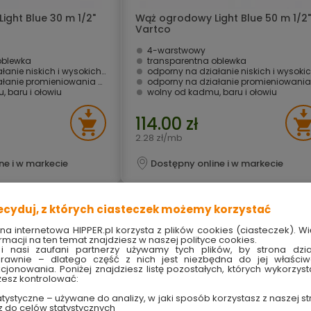
ght Blue 30 m 1/2"
Wąż ogrodowy Light Blue 50 m 1/2"
Vartco
4-warstwowy
oblewka
transparentna oblewka
 niskich i wysokich temperatur
odporny na działanie niskich i wysokich temperat
łanie promieniowania UV
odporny na działanie promieniowania U
 baru i ołowiu
wolny od kadmu, baru i ołowiu
114.00 zł
2.28 zł/mb
ne i w markecie
Dostępny online i w markecie
ecyduj, z których ciasteczek możemy korzystać
ona internetowa HIPPER.pl korzysta z plików cookies (ciasteczek). Wi
rmacji na ten temat znajdziesz w naszej polityce cookies.
i nasi zaufani partnerzy używamy tych plików, by strona dzia
rawnie – dlatego część z nich jest niezbędna do jej właści
kcjonowania. Poniżej znajdziesz listę pozostałych, których wykorzyst
esz kontrolować:
tystyczne – używane do analizy, w jaki sposób korzystasz z naszej st
z do celów statystycznych