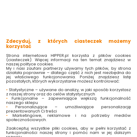
Zdecyduj, z których ciasteczek możemy
korzystać
Strona internetowa HIPPER.pl korzysta z plików cookies
(ciasteczek). Więcej informacji na ten temat znajdziesz w
Płyn do płukania
Płyn do płukania
naszej polityce cookies.
Thalasso Therapy 760
Persian Dream 760 ml
My i nasi zaufani partnerzy używamy tych plików, by strona
ml Tesori d Oriente
Tesori d Oriente
działała poprawnie – dlatego część z nich jest niezbędna do
jej właściwego funkcjonowania. Poniżej znajdziesz listę
Dostępny online
Dostępny online
pozostałych, których wykorzystanie możesz kontrolować:
i w markecie
i w markecie
•
Statystyczne – używane do analizy, w jaki sposób korzystasz
13.99 zł
13.99 zł
z naszej strony oraz do celów statystycznych
•
Funkcjonalne – zapewniające większą funkcjonalność
18.41 zł/litr
18.41 zł/litr
naszego sklepu
•
Personalizujące – umożliwiające personalizację
Do koszyka
Do koszyka
prezentowanych Ci treści
•
Marketingowe, reklamowe i na potrzeby mediów
społecznościowych.
Zaakceptuj wszystkie pliki cookies, aby w pełni korzystać z
funkcjonalności naszej strony i pomóc nam w jej dalszym
rozwoju.