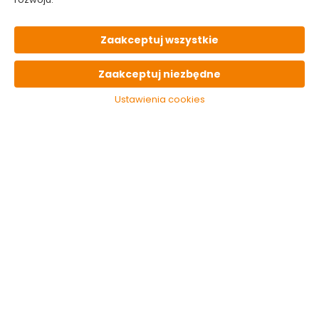
Zaakceptuj wszystkie
Zaakceptuj niezbędne
Płyn do płukania 2L -
Płyn do płukania 2L -
40 płukań
40 płukań
Ustawienia cookies
Amber&Vanilla Felce
Lavender&Iris Felce
Azzurra
Azzurra
Dostępny online
Dostępny online
i w markecie
i w markecie
16.99 zł
16.99 zł
8.50 zł/litr
8.50 zł/litr
Do koszyka
Do koszyka