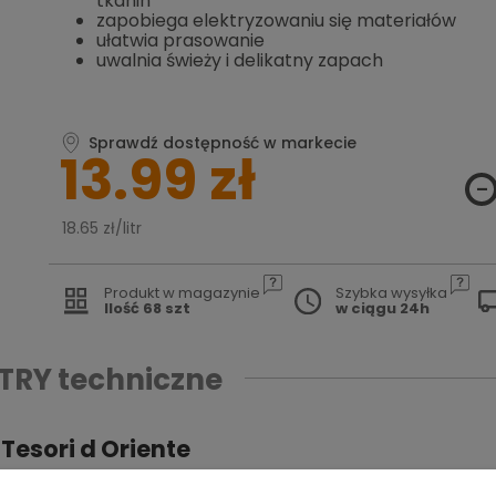
tkanin
zapobiega elektryzowaniu się materiałów
ułatwia prasowanie
uwalnia świeży i delikatny zapach
Sprawdź dostępność w markecie
13.99 zł
18.65 zł/litr
Produkt w magazynie
Szybka wysyłka
Ilość 68 szt
w ciągu 24h
TRY
techniczne
esori d Oriente