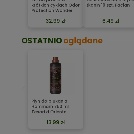
krótkich cyklach Odor
tkanin 10 szt. Paclan
Protection Wonder
Wash 1,48 l Coccolino
32.99 zł
6.49 zł
OSTATNIO
oglądane
Płyn do płukania
Hammam 750 ml
Tesori d Oriente
13.99 zł