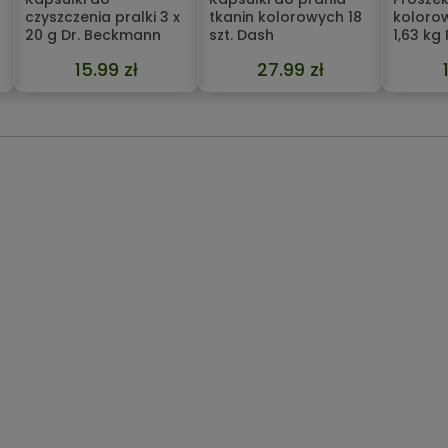
czyszczenia pralki 3 x
tkanin kolorowych 18
koloro
20 g Dr. Beckmann
szt. Dash
1,63 kg
15.99 zł
27.99 zł