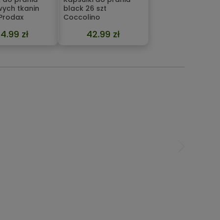
wych tkanin
black 26 szt
 Prodax
Coccolino
14.99 zł
42.99 zł