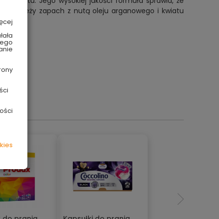
 aromatu. Jego wysokiej jakości formuła sprawia, że
ny, świeży zapach z nutą oleju arganowego i kwiatu
ęcej
łała
wego
anie
rony
ści
ości
kies
 do prania
Kapsułki do prania