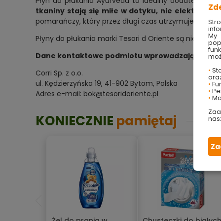
Płyn do płukania Ayurveda to idealny dodatek do pr
Zd
tkaniny stają się miłe w dotyku, nie elektryzują s
pomarańczy, który przez długi czas utrzymuje się na 
Str
info
My 
Płyny do płukania marki Tesori d Oriente są niezwykl
pop
fun
Dane kontaktowe podmiotu wprowadzającego prod
moż
•
Sta
Corri Sp. z o.o.
ora
ul. Kędzierzyńska 19, 41-902 Bytom, Polska
•
Fu
•
Per
Adres e-mail: bok@tesoridoriente.pl
•
Ma
Zaa
KONIECZNIE
pamiętaj
nas
Za
Żel do prania w
Chusteczki do białyc