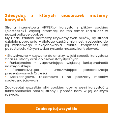
system Anti Wipe
elastyczny
wysoki połysk
Zdecyduj, z których ciasteczek możemy
150 cm długości
korzystać
Sprawdź dostępność w markecie
Strona internetowa HIPPER.pl korzysta z plików cookies
(ciasteczek). Więcej informacji na ten temat znajdziesz w
naszej polityce cookies.
My i nasi zaufani partnerzy używamy tych plików, by strona
25.00 zł
działała poprawnie – dlatego część z nich jest niezbędna do
jej właściwego funkcjonowania. Poniżej znajdziesz listę
pozostałych, których wykorzystanie możesz kontrolować:
•
Statystyczne – używane do analizy, w jaki sposób korzystasz
z naszej strony oraz do celów statystycznych
Do koszyka
•
Funkcjonalne – zapewniające większą funkcjonalność
naszego sklepu
•
Personalizujące – umożliwiające personalizację
prezentowanych Ci treści
•
Marketingowe, reklamowe i na potrzeby mediów
społecznościowych.
Zaakceptuj wszystkie pliki cookies, aby w pełni korzystać z
funkcjonalności naszej strony i pomóc nam w jej dalszym
W magazynie
Wysyłka
Koszt dostawy
Bezpieczna
rozwoju.
83 szt
48h
od 17.90 zł
paczka
Zaakceptuj wszystkie