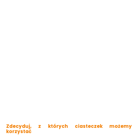
3w1: impregnuje, chroni i dekoruje
sucha w dotyku po 1h
długotrwałe zabezpieczenie malowanej
powierzchni
do odnawiania malowanego wcześniej drewna
trwały kolor i efekt dekoracyjny
Sprawdź dostępność w markecie
Kolor
Szary
Zmień lub dobierz kolor
Wybierz pojemność:
0,7L
4,5L
9L
Pomalujesz nawet
45m2
111.00 zł
24.67 zł/litr
Zdecyduj, z których ciasteczek możemy
Do koszyka
korzystać