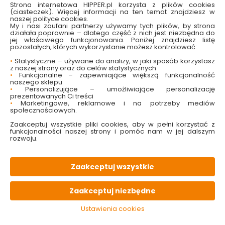
Strona internetowa HIPPER.pl korzysta z plików cookies
(ciasteczek). Więcej informacji na ten temat znajdziesz w
naszej polityce cookies.
My i nasi zaufani partnerzy używamy tych plików, by strona
działała poprawnie – dlatego część z nich jest niezbędna do
jej właściwego funkcjonowania. Poniżej znajdziesz listę
W magazynie
Wysyłka
Koszt dostawy
Bezpieczna
pozostałych, których wykorzystanie możesz kontrolować:
30 szt
24h
od 17.90 zł
paczka
•
Statystyczne – używane do analizy, w jaki sposób korzystasz
z naszej strony oraz do celów statystycznych
•
Funkcjonalne – zapewniające większą funkcjonalność
PALETA
kolorów
naszego sklepu
•
Personalizujące – umożliwiające personalizację
prezentowanych Ci treści
•
Marketingowe, reklamowe i na potrzeby mediów
OPIS
produktu
społecznościowych.
Zaakceptuj wszystkie pliki cookies, aby w pełni korzystać z
funkcjonalności naszej strony i pomóc nam w jej dalszym
rozwoju.
PARAMETRY
techniczne
Zaakceptuj wszystkie
PLIKI
do pobrania
Zaakceptuj niezbędne
KONIECZNIE
pamiętaj
Ustawienia cookies