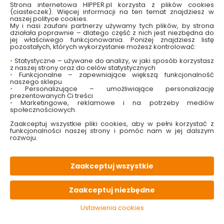
Strona internetowa HIPPER.pl korzysta z plików cookies
(ciasteczek). Więcej informacji na ten temat znajdziesz w
naszej polityce cookies.
My i nasi zaufani partnerzy używamy tych plików, by strona
działała poprawnie – dlatego część z nich jest niezbędna do
jej właściwego funkcjonowania. Poniżej znajdziesz listę
W magazynie
Wysyłka
Koszt dostawy
Bezpieczna
pozostałych, których wykorzystanie możesz kontrolować:
16 szt
24h
od 17.90 zł
paczka
•
Statystyczne – używane do analizy, w jaki sposób korzystasz
z naszej strony oraz do celów statystycznych
•
Funkcjonalne – zapewniające większą funkcjonalność
PALETA
kolorów
naszego sklepu
•
Personalizujące – umożliwiające personalizację
prezentowanych Ci treści
•
Marketingowe, reklamowe i na potrzeby mediów
OPIS
produktu
społecznościowych.
Zaakceptuj wszystkie pliki cookies, aby w pełni korzystać z
funkcjonalności naszej strony i pomóc nam w jej dalszym
rozwoju.
PARAMETRY
techniczne
Zaakceptuj wszystkie
PLIKI
do pobrania
Zaakceptuj niezbędne
KONIECZNIE
pamiętaj
Ustawienia cookies