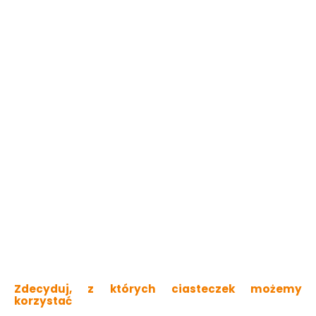
3w1: impregnuje, chroni i dekoruje
sucha w dotyku po 1h
długotrwałe zabezpieczenie malowanej
powierzchni
do odnawiania malowanego wcześniej drewna
trwały kolor i efekt dekoracyjny
Sprawdź dostępność w markecie
Kolor
Palisander Ciemny
Zmień lub dobierz kolor
Wybierz pojemność:
0,7L
4,5L
Pomalujesz nawet
7m2
32.99 zł
47.13 zł/litr
Zdecyduj, z których ciasteczek możemy
Do koszyka
korzystać