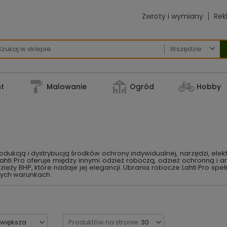
Zwroty i wymiany
Rek

t
Malowanie
Ogród
Hobby
 produkcją i dystrybucją środków ochrony indywidualnej, narzędzi, ele
hti Pro oferuje między innymi odzież roboczą, odzież ochronną i art
eży BHP, które nadaje jej elegancji. Ubrania robocze Lahti Pro spe
nych warunkach.
jwiększa
Produktów na stronie
30