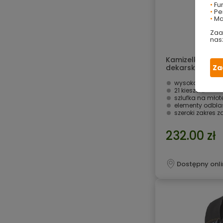
•
Fu
•
Per
•
Ma
Zaa
nas
Kamizelka rob
dekarska wędkar
Za
M
wysoka jakość 
21 kieszeni
szlufka na młot
elementy odbl
szeroki zakres 
232.00 zł
Dostępny onli