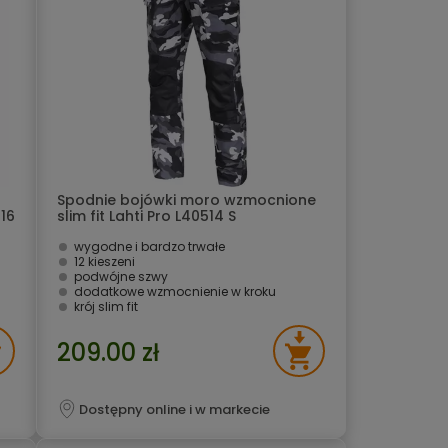
Spodnie bojówki moro wzmocnione
16
slim fit Lahti Pro L40514 S
wygodne i bardzo trwałe
12 kieszeni
podwójne szwy
dodatkowe wzmocnienie w kroku
krój slim fit
209.00 zł
Dostępny online i w markecie