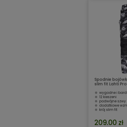
Spodnie bojów
slim fit Lahti P
wygodne i bard
12 kieszeni
podwójne szwy
dodatkowe wzmo
krój slim fit
209.00 zł