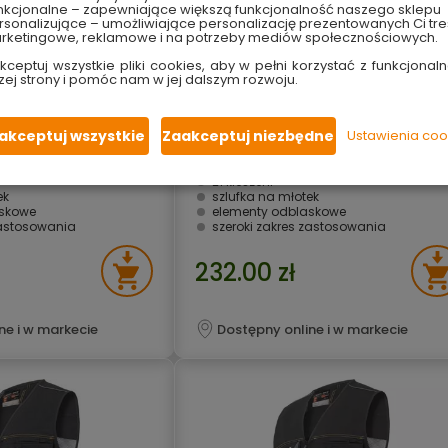
nkcjonalne – zapewniające większą funkcjonalność naszego sklepu
sonalizujące – umożliwiające personalizację prezentowanych Ci tre
rketingowe, reklamowe i na potrzeby mediów społecznościowych.
kceptuj wszystkie pliki cookies, aby w pełni korzystać z funkcjonaln
zej strony i pomóc nam w jej dalszym rozwoju.
ocza monterska
Kamizelka robocza monterska
ska Lahti Pro L41316
dekarska wędkarska Lahti Pro L413
akceptuj wszystkie
Zaakceptuj niezbędne
Ustawienia coo
L
wykonania
wysoka jakość wykonania
21 kieszeni
ek
szlufka na młotek
askowe
elementy odblaskowe
zastosowania
szeroki zakres zastosowania
232.00 zł
ne i w markecie
Dostępny online i w markecie