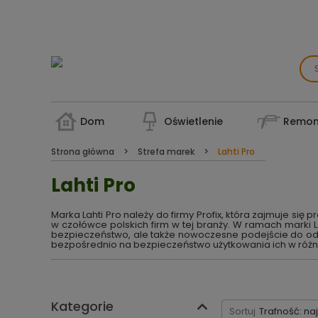
Dom
Oświetlenie
Remon
Strona główna
Strefa marek
Lahti Pro
Lahti Pro
Marka Lahti Pro należy do firmy Profix, która zajmuje się
w czołówce polskich firm w tej branży. W ramach marki La
bezpieczeństwo, ale także nowoczesne podejście do odzi
bezpośrednio na bezpieczeństwo użytkowania ich w róż
Kategorie
Sortuj
Trafność: na