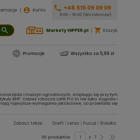
+48 515 09 09 09
lamacje
Konto
9:00 - 16:00 (dni robocze)
Markety HIPPER.pl
Koszyk
Promocje
Wszystko za 5,99 zł
ktronarzędzi i maszyn ogrodniczych, znajdując się przy tym
ykuły BHP. Odzież robocza Lahti Pro to nie tylko wygoda i
łniają najwyższe wymagania jakościowe, co przekłada się
Zobacz także:
Dreft
Lenor
Pucuś
Śnieżka
191
produktów
z
7