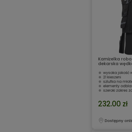
Kamizelka rob
dekarska wędkar
2XL
wysoka jakość 
21 kieszeni
szlufka na młot
elementy odbl
szeroki zakres 
232.00 zł
Dostępny onli