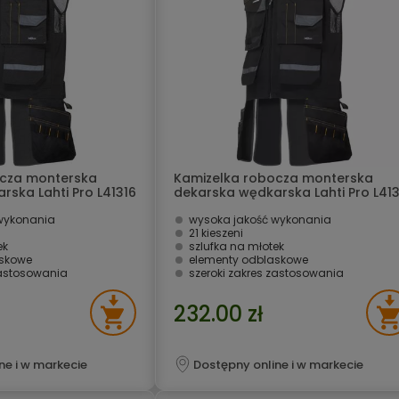
ocza monterska
Kamizelka robocza monterska
ska Lahti Pro L41316
dekarska wędkarska Lahti Pro L413
3XL
wykonania
wysoka jakość wykonania
21 kieszeni
ek
szlufka na młotek
askowe
elementy odblaskowe
zastosowania
szeroki zakres zastosowania
232.00 zł
ne i w markecie
Dostępny online i w markecie