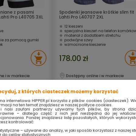
niane z pasami
Spodenki jeansowe krótkie slim fit
ahti Pro L40705 3XL
Lahti Pro L40707 2XL
12 kieszeni
we
specjalna kieszeń na telefon komórko
materiał z dodatkiem stretchu
sie za pomocą gumki
podwójne szwy
ek
wzmocnione kieszenie
178.00 zł
ne i w markecie
Dostępny online i w markecie
ecyduj, z których ciasteczek możemy korzystać
ona internetowa HIPPER.pl korzysta z plików cookies (ciasteczek). Wi
rmacji na ten temat znajdziesz w naszej polityce cookies.
i nasi zaufani partnerzy używamy tych plików, by strona dzia
rawnie – dlatego część z nich jest niezbędna do jej właści
kcjonowania. Poniżej znajdziesz listę pozostałych, których wykorzyst
esz kontrolować:
tystyczne – używane do analizy, w jaki sposób korzystasz z naszej st
z do celów statystycznych