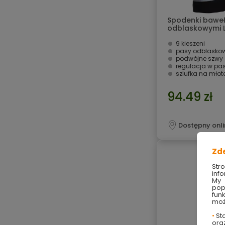
Spodenki baweł
odblaskowymi L
9 kieszeni
pasy odblasko
podwójne szwy
regulacja w pa
szlufka na młot
94.49 zł
Dostępny onli
Zd
Str
info
My 
pop
fun
moż
•
Sta
ora