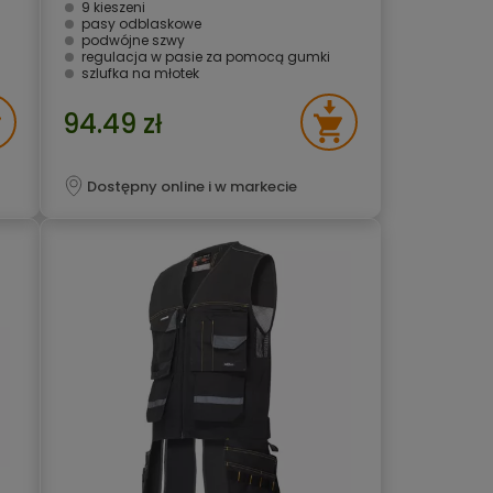
9 kieszeni
pasy odblaskowe
podwójne szwy
regulacja w pasie za pomocą gumki
szlufka na młotek
94.49 zł
Dostępny online i w markecie