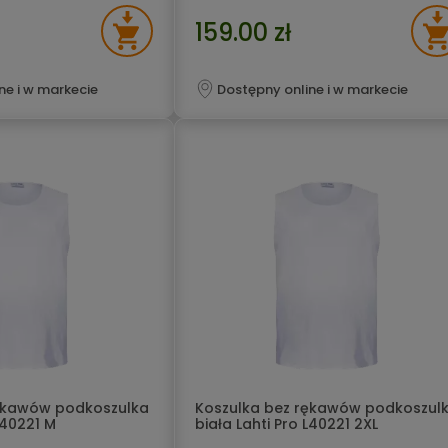
iwości elektrostatyczne
spełniają właściwości elektrostatyczne
159.00 zł
ne i w markecie
Dostępny online i w markecie
rękawów podkoszulka
Koszulka bez rękawów podkoszul
L40221 M
biała Lahti Pro L40221 2XL