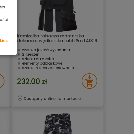
ści
ości
Kamizelka robocza monterska
16
dekarska wędkarska Lahti Pro L41316
kies
XL
wysoka jakość wykonania
21 kieszeni
szlufka na młotek
elementy odblaskowe
szeroki zakres zastosowania
232.00 zł
Dostępny online i w markecie