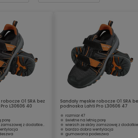
 robocze O1 SRA bez
Sandały męskie robocze O1 SRA b
 Pro L30606 40
podnoska Lahti Pro L30606 47
rozmiar 47
ą porę
świetne na letnią porę
wej z dodatkiem dzianiny siatkowej
wierzch ze skóry zamszowej z dodatkiem dzianiny siatkowej
entylacja
bardzo dobra wentylacja
deszwa
gumowana podeszwa