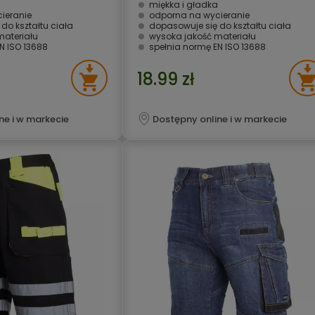
miękka i gładka
ieranie
odporna na wycieranie
do kształtu ciała
dopasowuje się do kształtu ciała
materiału
wysoka jakość materiału
N ISO 13688
spełnia normę EN ISO 13688
18.99 zł
ne i w markecie
Dostępny online i w markecie