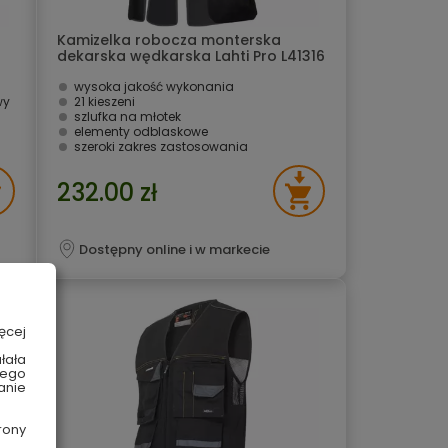
Kamizelka robocza monterska
dekarska wędkarska Lahti Pro L41316
S
wysoka jakość wykonania
wy
21 kieszeni
szlufka na młotek
elementy odblaskowe
szeroki zakres zastosowania
232.00 zł
Dostępny online i w markecie
ęcej
łała
wego
anie
rony