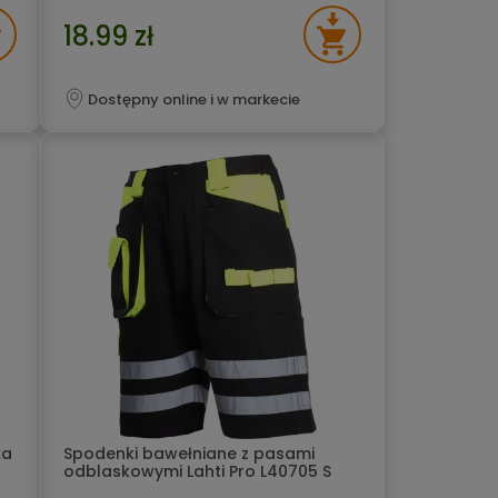
18.99 zł
Dostępny online i w markecie
ka
Spodenki bawełniane z pasami
odblaskowymi Lahti Pro L40705 S