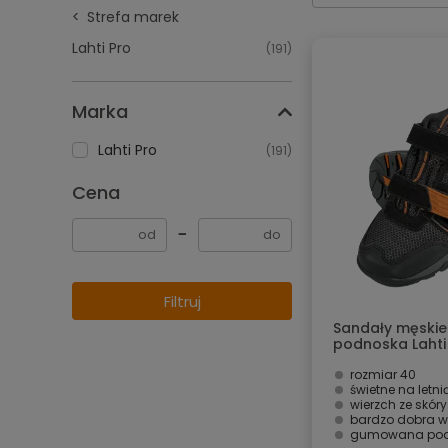
Strefa marek
Lahti Pro
(191)
Marka
Lahti Pro
(191)
Cena
−
Filtruj
Sandały męskie
podnoska Lahti
rozmiar 40
świetne na letni
wierzch ze skóry zamszo
bardzo dobra w
gumowana po