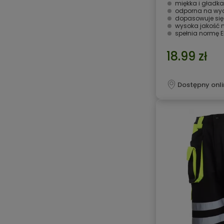
miękka i gładka
odporna na wyc
dopasowuje się 
wysoka jakość 
spełnia normę E
18.99 zł
Dostępny onli