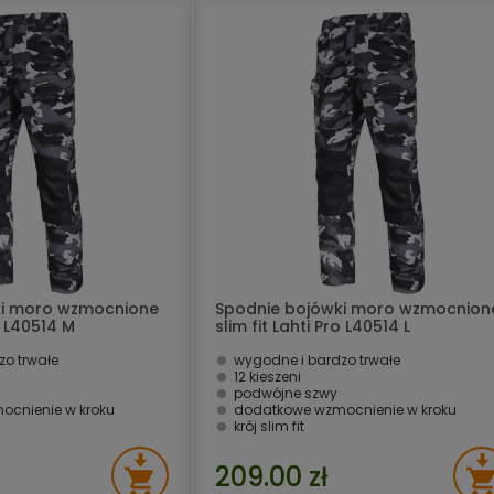
ki moro wzmocnione
Spodnie bojówki moro wzmocnion
ro L40514 M
slim fit Lahti Pro L40514 L
zo trwałe
wygodne i bardzo trwałe
12 kieszeni
podwójne szwy
cnienie w kroku
dodatkowe wzmocnienie w kroku
krój slim fit
209.00 zł