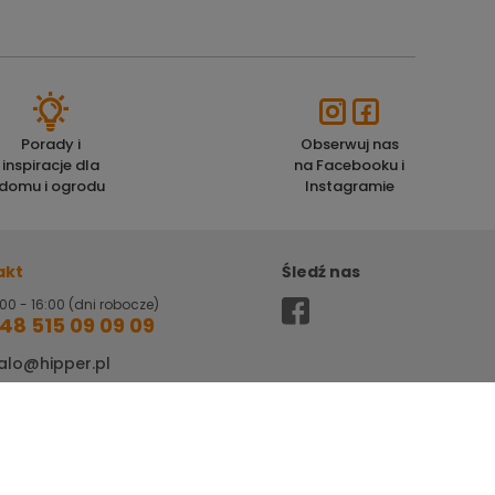
Porady i
Obserwuj nas
inspiracje dla
na Facebooku i
domu i ogrodu
Instagramie
akt
Śledź nas
00 - 16:00 (dni robocze)
48 515 09 09 09
alo@hipper.pl