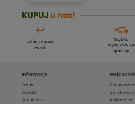
KUPUJ
u nas!
Szybka
Aż 365 dni na
wysyłka w 24
zwrot
godziny
Informacje
Moje zamó
O nas
Status zamó
Kontakt
Zwroty i wy
Regulamin
Reklamacje
Polityka prywatności
Markety budowlane HIPPER.pl