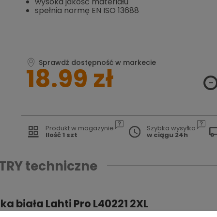
wysoka jakość materiału
spełnia normę EN ISO 13688
Sprawdź dostępność w markecie
18.99 zł
Produkt w magazynie
Szybka wysyłka
Ilość 1 szt
w ciągu 24h
TRY
techniczne
a biała Lahti Pro L40221 2XL