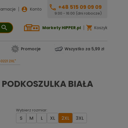
+48 515 09 09 09
lamacje
Konto
9:00 - 16:00 (dni robocze)
Markety HIPPER.pl
Koszyk
Promocje
Wszystko za 5,99 zł
0221 2XL"
 PODKOSZULKA BIAŁA
Wybierz rozmiar:
S
M
L
XL
2XL
3XL