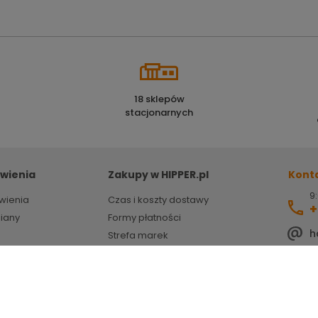
18 sklepów
stacjonarnych
wienia
Zakupy w HIPPER.pl
Kont
9:
wienia
Czas i koszty dostawy
+
miany
Formy płatności
h
Strefa marek
HIPPER porady
ZSEE
Powered by
Certusoft