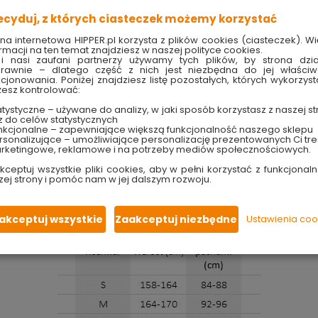
e dla wszystkich mężczyzn ceniących komfort oraz wygodę. Ba
ecyduj, z których ciasteczek możemy korzystać
ą, gwarantuje
wytrzymałość i odporność na wycieranie or
ona internetowa HIPPER.pl korzysta z plików cookies (ciasteczek). Wi
 się do kształtu ciała użytkownika. Dzięki klasycznemu krojowi
rmacji na ten temat znajdziesz w naszej polityce cookies.
i spełnia normę EN ISO 13688 oraz jest w pierwszej grupie środków
i nasi zaufani partnerzy używamy tych plików, by strona dzia
rawnie – dlatego część z nich jest niezbędna do jej właści
kcjonowania. Poniżej znajdziesz listę pozostałych, których wykorzyst
ii zapewniają podstawowy poziom ochrony przed działaniem czyn
esz kontrolować:
aleczeniami, otarciami, zabrudzeniami, działaniem łagodnych
tystyczne – używane do analizy, w jaki sposób korzystasz z naszej st
z do celów statystycznych
nkcjonalne – zapewniające większą funkcjonalność naszego sklepu
sonalizujące – umożliwiające personalizację prezentowanych Ci tre
ogólne wymagania, dotyczące wykonania, z zakresu ergonomii
rketingowe, reklamowe i na potrzeby mediów społecznościowych.
ochronnej oraz informacji, które powinien dostarczać produce
kceptuj wszystkie pliki cookies, aby w pełni korzystać z funkcjonaln
zeniu z innymi normami określającymi wymagania dla konkr
zej strony i pomóc nam w jej dalszym rozwoju.
akceptuj wszystkie
Zaakceptuj niezbędne
Ustawienia coo