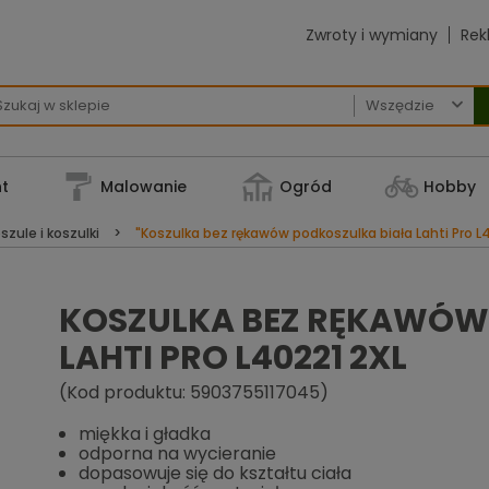
Zwroty i wymiany
Rek

t
Malowanie
Ogród
Hobby
szule i koszulki
"Koszulka bez rękawów podkoszulka biała Lahti Pro L4
KOSZULKA BEZ RĘKAWÓW
LAHTI PRO L40221 2XL
(Kod produktu: 5903755117045)
miękka i gładka
odporna na wycieranie
dopasowuje się do kształtu ciała