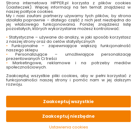
Strona internetowa HIPPER.pl korzysta z plików cookies
(ciasteczek). Więcej informacji na ten temat znajdziesz w
naszej polityce cookies.
My i nasi zaufani partnerzy używamy tych plików, by strona
działała poprawnie – dlatego część z nich jest niezbędna do
jej właściwego funkcjonowania. Poniżej znajdziesz listę
W magazynie
Wysyłka
Koszt dostawy
Bezpieczna
pozostałych, których wykorzystanie możesz kontrolować:
10 szt
24h
od 17.90 zł
paczka
•
Statystyczne – używane do analizy, w jaki sposób korzystasz
z naszej strony oraz do celów statystycznych
•
Funkcjonalne – zapewniające większą funkcjonalność
PALETA
kolorów
naszego sklepu
•
Personalizujące – umożliwiające personalizację
prezentowanych Ci treści
•
Marketingowe, reklamowe i na potrzeby mediów
OPIS
produktu
społecznościowych.
Zaakceptuj wszystkie pliki cookies, aby w pełni korzystać z
funkcjonalności naszej strony i pomóc nam w jej dalszym
rozwoju.
PARAMETRY
techniczne
Zaakceptuj wszystkie
PLIKI
do pobrania
Zaakceptuj niezbędne
KONIECZNIE
pamiętaj
Ustawienia cookies