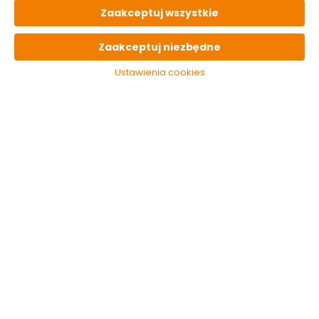
3 szt
24h
od 18.90 zł
paczka
Zaakceptuj wszystkie
OPIS
produktu
Zaakceptuj niezbędne
Ustawienia cookies
PARAMETRY
techniczne
OSTATNIO
oglądane
Rozsadnik Respana
Planter Set
antracyt