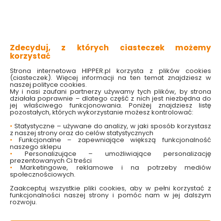
do warzyw, ziół i roślin ciepłolubnych
kompaktowy i funkcjonalny
pokrywa z otworami wentylacyjnymi
wytrzymała konstrukcja
pojemna misa dolna
Zdecyduj, z których ciasteczek możemy
korzystać
Sprawdź dostępność w markecie
Strona internetowa HIPPER.pl korzysta z plików cookies
(ciasteczek). Więcej informacji na ten temat znajdziesz w
Wybierz kolor:
naszej polityce cookies.
Antracyt
Limonkowy
Szary kamienny
My i nasi zaufani partnerzy używamy tych plików, by strona
działała poprawnie – dlatego część z nich jest niezbędna do
jej właściwego funkcjonowania. Poniżej znajdziesz listę
136.00 zł
pozostałych, których wykorzystanie możesz kontrolować:
•
Statystyczne – używane do analizy, w jaki sposób korzystasz
z naszej strony oraz do celów statystycznych
•
Funkcjonalne – zapewniające większą funkcjonalność
naszego sklepu
•
Personalizujące – umożliwiające personalizację
Do koszyka
prezentowanych Ci treści
•
Marketingowe, reklamowe i na potrzeby mediów
społecznościowych.
Zaakceptuj wszystkie pliki cookies, aby w pełni korzystać z
funkcjonalności naszej strony i pomóc nam w jej dalszym
rozwoju.
W magazynie
Wysyłka
Koszt dostawy
Bezpieczna