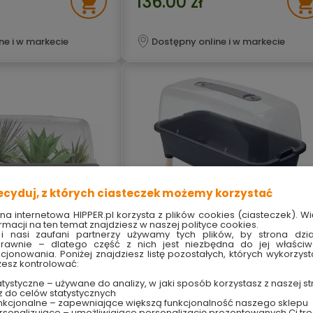
136.00 zł
ne i w markecie
Dostępny online i w markecie
ecyduj, z których ciasteczek możemy korzystać
ona internetowa HIPPER.pl korzysta z plików cookies (ciasteczek). Wi
rmacji na ten temat znajdziesz w naszej polityce cookies.
i nasi zaufani partnerzy używamy tych plików, by strona dzia
rawnie – dlatego część z nich jest niezbędna do jej właści
kcjonowania. Poniżej znajdziesz listę pozostałych, których wykorzyst
esz kontrolować:
pana Planter Wood
Rozsadnik Respana Planter Wood
kamienny
High Set antracyt Prosperplast
tystyczne – używane do analizy, w jaki sposób korzystasz z naszej st
z do celów statystycznych
i roślin ciepłolubnych
do warzyw, ziół i roślin ciepłolubnych
nkcjonalne – zapewniające większą funkcjonalność naszego sklepu
unkcjonalny
kompaktowy i funkcjonalny
sonalizujące – umożliwiające personalizację prezentowanych Ci tre