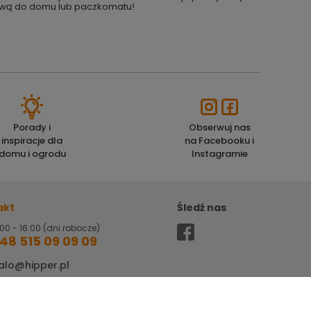
stawą do domu lub paczkomatu!
Porady i
Obserwuj nas
inspiracje dla
na Facebooku i
domu i ogrodu
Instagramie
akt
Śledź nas
00 - 16:00 (dni robocze)
48 515 09 09 09
alo@hipper.pl