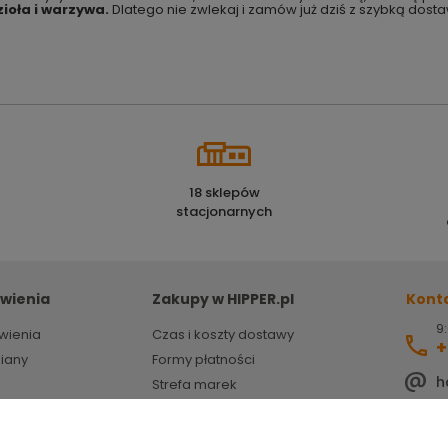
ioła i warzywa.
Dlatego nie zwlekaj i zamów już dziś z szybką do
18 sklepów
stacjonarnych
wienia
Zakupy w HIPPER.pl
Kont
9:
wienia
Czas i koszty dostawy
+
miany
Formy płatności
h
Strefa marek
HIPPER porady
ZSEE