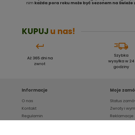
nim
każda pora roku może być sezonem na świeże z
KUPUJ
u nas!
Szybka
Aż 365 dni na
wysyłka w 24
zwrot
godziny
Informacje
Moje zamó
O nas
Status zamó
Kontakt
Zwroty i wy
Regulamin
Reklamacje
Polityka prywatności
Markety budowlane HIPPER.pl