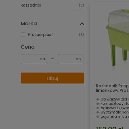
Rozsadniki
(6)
Marka
Prosperplast
(6)
Cena
−
Filtruj
Rozsadnik Resp
limonkowy Pros
do warzyw, ziół 
kompaktowy i f
pokrywa z otwo
wytrzymała kon
pojemna misa 