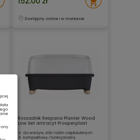
152.00 zł
Dostępny online i w markecie
ęcej
łała
wego
anie
Rozsadnik Respana Planter Wood
Low Set antracyt Prosperplast
rony
do warzyw, ziół i roślin ciepłolubnych
kompaktowy i funkcjonalny
ści