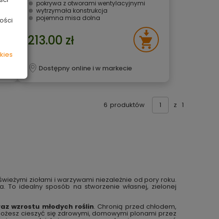
pokrywa z otworami wentylacyjnymi
wytrzymała konstrukcja
pojemna misa dolna
ości
213.00 zł
kies
Dostępny online i w markecie
6
produktów
z
1
 świeżymi ziołami i warzywami niezależnie od pory roku.
 To idealny sposób na stworzenie własnej, zielonej
az wzrostu młodych roślin
. Chronią przed chłodem,
możesz cieszyć się zdrowymi, domowymi plonami przez