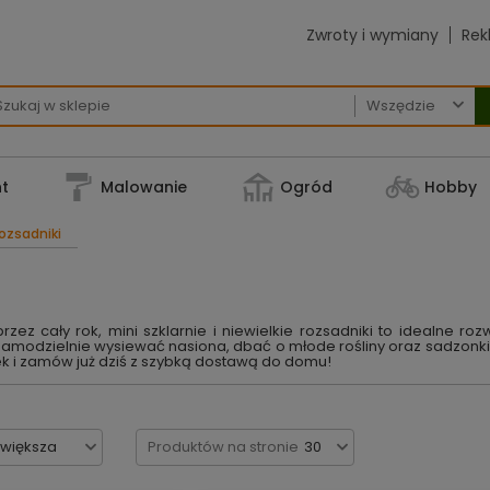
Zwroty i wymiany
Rek

t
Malowanie
Ogród
Hobby
ozsadniki
rzez cały rok, mini szklarnie i niewielkie rozsadniki to idealne ro
samodzielnie wysiewać nasiona, dbać o młode rośliny oraz sadzonki 
tek i zamów już dziś z szybką dostawą do domu!
jwiększa
Produktów na stronie
30