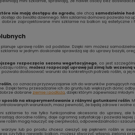
e zapewniają mini szklarnie, sprawiają, że nawet osoby bez doświ
 które nie mają dostępu do ogrodu
, ale chcą
samodzielnie hod
 dostęp do światła dziennego. Mini szklarnia domowa pozwala na upra
, dobrze zaprojektowane mini szklarnie na balkon są estetyczne i 
łolubnych
o planuje uprawę roślin od podstaw. Dzięki nim możesz samodziel
szklarnia w jednym doskonale sprawdzą się do uprawy bazylii, oreg
ejszego rozpoczęcia sezonu wegetacyjnego
, co jest szczegó
odzaju rośliny,
możesz rozpocząć uprawę już zimą lub wczesną 
pozwala dostosować warunki do konkretnych potrzeb roślin, a jej ni
oślin
, co oznacza przyzwyczajanie ich do warunków panujących na
e. Dzięki temu przesadzanie ich do gruntu lub większych donic odbyw
 dobrze dobrane
ziemie i podłoża
, dzięki którym zapewniasz młodym 
y
sposób na eksperymentowanie z różnymi gatunkami roślin
. 
 w kontrolowanych warunkach, masz pewność, że będą zdrowe i wolne 
ni szklarnie to nie tylko funkcjonalne akcesoria do uprawy, ale 
rastają dorodne rośliny, daje ogromną satysfakcję i pozwala lepie
wie roślin mogą nauczyć się cierpliwości, odpowiedzialności i szacun
warzyw lub po prostu chcesz cieszyć się pięknem roślin w swoim
ras czy tylko niewielki balkon, możesz stworzyć własną, zieloną prz