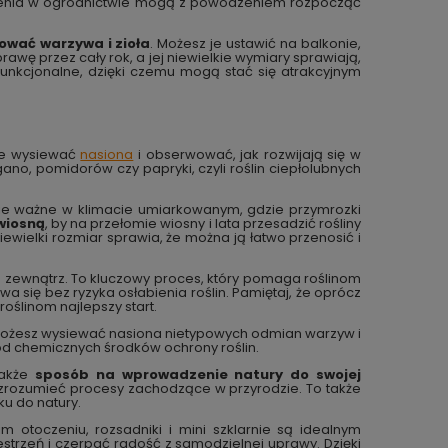
adczenia w ogrodnictwie mogą z powodzeniem rozpocząć
ować warzywa i zioła
. Możesz je ustawić na balkonie,
wę przez cały rok, a jej niewielkie wymiary sprawiają,
funkcjonalne, dzięki czemu mogą stać się atrakcyjnym
nie wysiewać
nasiona
i obserwować, jak rozwijają się w
ano, pomidorów czy papryki, czyli roślin ciepłolubnych
lnie ważne w klimacie umiarkowanym, gdzie przymrozki
wiosną
, by na przełomie wiosny i lata przesadzić rośliny
ewielki rozmiar sprawia, że można ją łatwo przenosić i
 zewnątrz. To kluczowy proces, który pomaga roślinom
a się bez ryzyka osłabienia roślin. Pamiętaj, że oprócz
roślinom najlepszy start.
Możesz wysiewać nasiona nietypowych odmian warzyw i
od chemicznych środków ochrony roślin.
także
sposób na wprowadzenie natury do swojej
j zrozumieć procesy zachodzące w przyrodzie. To także
ku do natury.
 otoczeniu, rozsadniki i mini szklarnie są idealnym
estrzeń i czerpać radość z samodzielnej uprawy. Dzięki