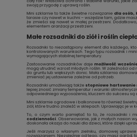
cały rok! Właściwa ochrona i stabilne warunki, jaki
swoją przygodę z uprawą roślin.
Mini szklarnie to także świetne rozwiązanie
dla osób,
tarasie czy nawet w kuchni – wszędzie tam, gdzie masz
że zmieści się nawet w małej przestrzeni. Dodatkowo
elementem aranżacji przestrzeni.
Małe rozsadniki do ziół i roślin ciep
Rozsadniki to niezastąpiony element dla każdego, kt
kontrolowanych warunkach. Tego typu rozsadnik i mini 
wymagających stabilnej temperatury.
Zastosowanie rozsadników daje
możliwość wcześni
mogą utrudnić wzrost młodych roślin. W zależności od r
do gruntu lub większych donic. Mała szklarnia domowa 
zmieniać jej ustawienie zależnie od potrzeb.
Rozsadniki umożliwiają także
stopniowe hartowanie r
lepiej znosić zmiany temperatur i warunki atmosferyczn
odpowiedniego wyposażenia, kluczem do sukcesu są
Mini szklarnie ogrodowe i balkonowe to również świetn
ziół, które trudno znaleźć w sklepach. Uprawiając je
To, o czym warto pamiętać to to, że rozsadniki i mi
codzienności
. Obserwowanie, jak z małych nasion wy
doskonała okazja do nauki dla dzieci, które dzięki upra
Jeśli marzysz o własnym zielniku, domowej uprawie 
rozwiązaniem. Niezależnie od tego, czy masz ogród, ta