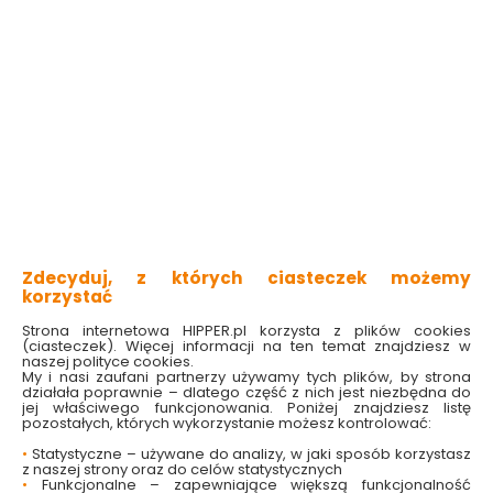
Do koszyka
Do koszyka
Zdecyduj, z których ciasteczek możemy
Sznurek murarski
Sznur murarski 2mm x
korzystać
100m Neo Tools
50 m HARDY
Strona internetowa HIPPER.pl korzysta z plików cookies
(ciasteczek). Więcej informacji na ten temat znajdziesz w
Dostępny online
Dostępny online
naszej polityce cookies.
i w markecie
i w markecie
My i nasi zaufani partnerzy używamy tych plików, by strona
działała poprawnie – dlatego część z nich jest niezbędna do
16.99 zł
19.99 zł
jej właściwego funkcjonowania. Poniżej znajdziesz listę
pozostałych, których wykorzystanie możesz kontrolować:
•
Statystyczne – używane do analizy, w jaki sposób korzystasz
Do koszyka
Do koszyka
z naszej strony oraz do celów statystycznych
•
Funkcjonalne – zapewniające większą funkcjonalność