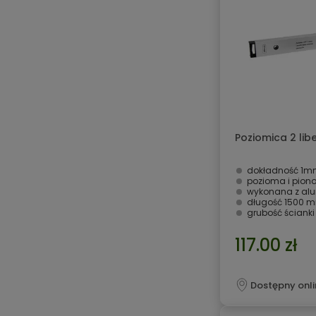
Poziomica 2 lib
dokładność 1
pozioma i piono
wykonana z al
długość 1500 
grubość ścianki
117.00 zł
Dostępny onli