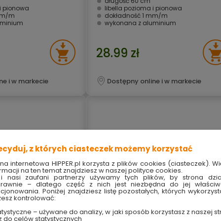
długość 60 cm
 i pionowa
libella pozioma i pionowa
mm/m
dokładność 1 mm/m
uminium
wykonana z aluminium
28.99 zł
ne i w markecie
Dostępny online i w markecie
ecyduj, z których ciasteczek możemy korzystać
ona internetowa HIPPER.pl korzysta z plików cookies (ciasteczek). Wi
rmacji na ten temat znajdziesz w naszej polityce cookies.
i nasi zaufani partnerzy używamy tych plików, by strona dzia
rawnie – dlatego część z nich jest niezbędna do jej właści
kcjonowania. Poniżej znajdziesz listę pozostałych, których wykorzyst
esz kontrolować:
tystyczne – używane do analizy, w jaki sposób korzystasz z naszej st
z do celów statystycznych