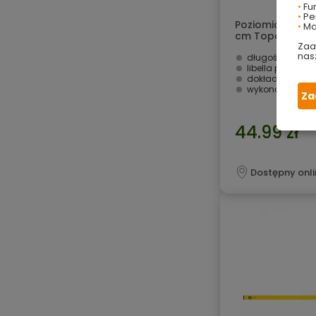
•
Fu
•
Per
Poziomica alumi
•
Ma
cm Topex
Zaa
nas
długość 100 cm
libella pozioma
dokładność 1 
wykonana z al
Za
44.99 zł
Dostępny onli