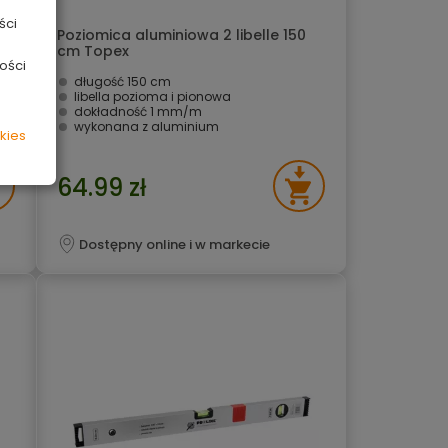
ści
Poziomica aluminiowa 2 libelle 150
cm Topex
ości
długość 150 cm
libella pozioma i pionowa
dokładność 1 mm/m
wykonana z aluminium
kies
64.99 zł
Dostępny online i w markecie