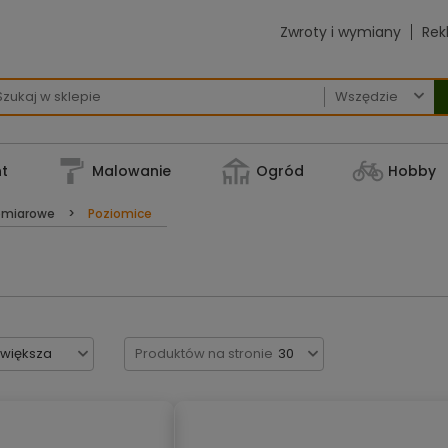
Zwroty i wymiany
Rek

t
Malowanie
Ogród
Hobby
omiarowe
Poziomice
jwiększa
Produktów na stronie
30