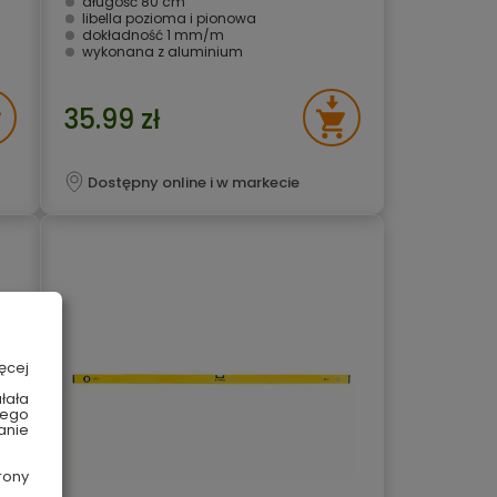
długość 80 cm
libella pozioma i pionowa
dokładność 1 mm/m
wykonana z aluminium
35.99 zł
Dostępny online i w markecie
ęcej
łała
wego
anie
rony