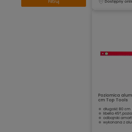
Filtruj
Dostępny onli
Poziomica alumi
cm Top Tools
długość 80 cm
libella 45°, poz
odbojniki amor
wykonana z al