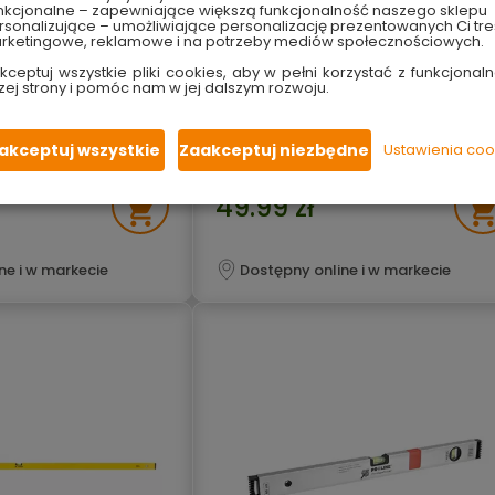
nkcjonalne – zapewniające większą funkcjonalność naszego sklepu
sonalizujące – umożliwiające personalizację prezentowanych Ci tre
niowa 2 libelle 100
Poziomica aluminiowa 2 libelle 120
rketingowe, reklamowe i na potrzeby mediów społecznościowych.
cm Topex
kceptuj wszystkie pliki cookies, aby w pełni korzystać z funkcjonaln
zej strony i pomóc nam w jej dalszym rozwoju.
długość 120 cm
 i pionowa
libella pozioma i pionowa
mm/m
dokładność 1 mm/m
uminium
wykonana z aluminium
akceptuj wszystkie
Zaakceptuj niezbędne
Ustawienia coo
49.99 zł
ne i w markecie
Dostępny online i w markecie