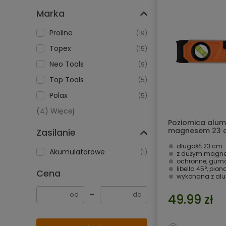
Marka
Proline
(19)
Topex
(15)
Neo Tools
(9)
Top Tools
(5)
Polax
(5)
(4) Więcej
Poziomica alum
magnesem 23 c
Zasilanie
długość 23 cm
Akumulatorowe
(1)
z dużym magn
ochronne, gum
libella 45°, pio
Cena
wykonana z al
−
49.99 zł