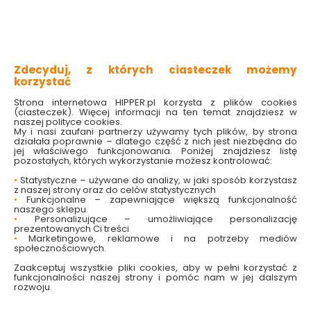
wysoki stopień ochrony IP44
możliwość regulacji kąta padania światła
punktowe światło wyeksponuje wybrany obiekt
umożliwia stworzenie wyjątkowej instalacji
świetlnej w ogrodzie
wysoka precyzja wykonania
Zdecyduj, z których ciasteczek możemy
korzystać
Sprawdź dostępność w markecie
Strona internetowa HIPPER.pl korzysta z plików cookies
(ciasteczek). Więcej informacji na ten temat znajdziesz w
naszej polityce cookies.
Wybierz model:
My i nasi zaufani partnerzy używamy tych plików, by strona
15W Czarny
działała poprawnie – dlatego część z nich jest niezbędna do

jej właściwego funkcjonowania. Poniżej znajdziesz listę
pozostałych, których wykorzystanie możesz kontrolować:
329.00 zł
•
Statystyczne – używane do analizy, w jaki sposób korzystasz
z naszej strony oraz do celów statystycznych
•
Funkcjonalne – zapewniające większą funkcjonalność
naszego sklepu
•
Personalizujące – umożliwiające personalizację
Do koszyka
prezentowanych Ci treści
•
Marketingowe, reklamowe i na potrzeby mediów
społecznościowych.
Zaakceptuj wszystkie pliki cookies, aby w pełni korzystać z
funkcjonalności naszej strony i pomóc nam w jej dalszym
rozwoju.
W magazynie
Wysyłka
Koszt dostawy
Bezpieczna