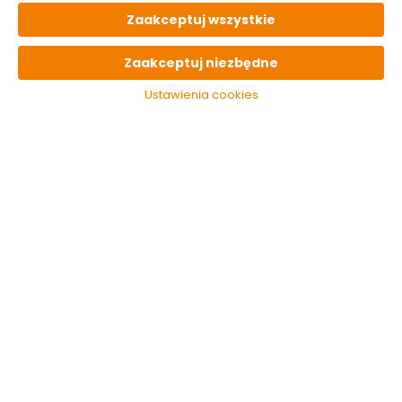
303 szt
4 dni
od 29.99 zł
paczka
Zaakceptuj wszystkie
Zaakceptuj niezbędne
OPIS
produktu
Ustawienia cookies
PARAMETRY
techniczne
OSTATNIO
oglądane
Reflektor Garden
24 1L Czarny IP44
107291 Markslojd