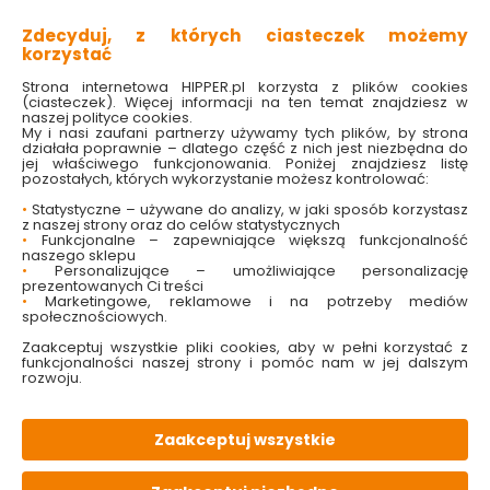
Zdecyduj, z których ciasteczek możemy
Do koszyka
Do koszyka
korzystać
Strona internetowa HIPPER.pl korzysta z plików cookies
(ciasteczek). Więcej informacji na ten temat znajdziesz w
naszej polityce cookies.
My i nasi zaufani partnerzy używamy tych plików, by strona
działała poprawnie – dlatego część z nich jest niezbędna do
jej właściwego funkcjonowania. Poniżej znajdziesz listę
pozostałych, których wykorzystanie możesz kontrolować:
•
Statystyczne – używane do analizy, w jaki sposób korzystasz
z naszej strony oraz do celów statystycznych
•
Funkcjonalne – zapewniające większą funkcjonalność
naszego sklepu
•
Personalizujące – umożliwiające personalizację
Kinkiet Caris 1L Czarny
Lampa ogrodowa
prezentowanych Ci treści
IP44 106922 Markslojd
Garden 24 1L Biały
•
Marketingowe, reklamowe i na potrzeby mediów
IP44 107986 Markslojd
społecznościowych.
Dostępny online
Dostępny online
Zaakceptuj wszystkie pliki cookies, aby w pełni korzystać z
funkcjonalności naszej strony i pomóc nam w jej dalszym
rozwoju.
269.00 zł
1,349.00 zł
Zaakceptuj wszystkie
Do koszyka
Do koszyka