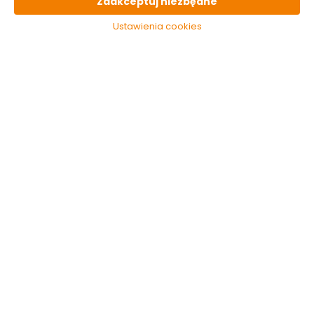
Zaakceptuj niezbędne
Ustawienia cookies
Lampa ogrodowa
Lampa ogrodowa
Garden 24 Biały IP44
Garden 24 1L Biały
107985 Markslojd
IP44 107987 Markslojd
Dostępny online
Dostępny online
999.00 zł
1,099.00 zł
Do koszyka
Do koszyka