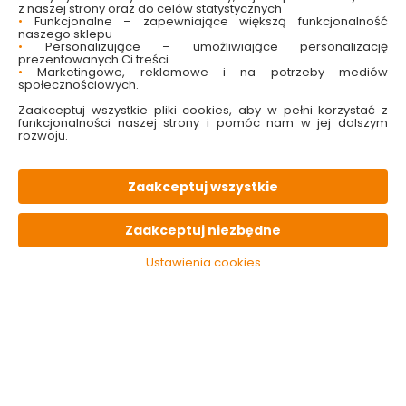
z naszej strony oraz do celów statystycznych
•
Funkcjonalne – zapewniające większą funkcjonalność
naszego sklepu
•
Personalizujące – umożliwiające personalizację
Płyn do płukania
Płyn do płukania
prezentowanych Ci treści
tkanin Aprile Fresco 1 l
tkanin Aprilfrisch 756
•
Marketingowe, reklamowe i na potrzeby mediów
Lovran
ml 36 płukań Lenor
społecznościowych.
Zaakceptuj wszystkie pliki cookies, aby w pełni korzystać z
Dostępny online
Dostępny online
funkcjonalności naszej strony i pomóc nam w jej dalszym
i w markecie
i w markecie
rozwoju.
11.99 zł
13.99 zł
11.99 zł/litr
Zaakceptuj wszystkie
Do koszyka
Do koszyka
Zaakceptuj niezbędne
Ustawienia cookies
Płyn do płukania
Płyn do płukania