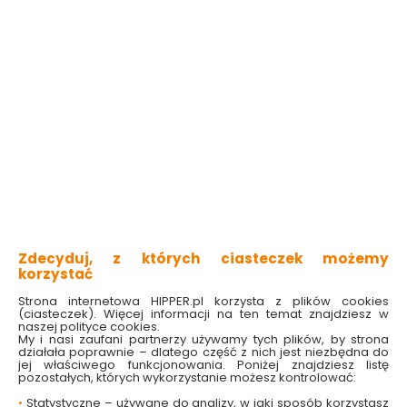
Płyn do płukania
Płyn do płukania
tkanin Muschio Bianco
tkanin Argan &
1 l Lovran
Vaniglia 1 l Lovran
Dostępny online
Dostępny online
i w markecie
i w markecie
11.99 zł
11.99 zł
11.99 zł/litr
11.99 zł/litr
Zdecyduj, z których ciasteczek możemy
Do koszyka
Do koszyka
korzystać
Strona internetowa HIPPER.pl korzysta z plików cookies
(ciasteczek). Więcej informacji na ten temat znajdziesz w
naszej polityce cookies.
My i nasi zaufani partnerzy używamy tych plików, by strona
działała poprawnie – dlatego część z nich jest niezbędna do
jej właściwego funkcjonowania. Poniżej znajdziesz listę
pozostałych, których wykorzystanie możesz kontrolować:
•
Statystyczne – używane do analizy, w jaki sposób korzystasz