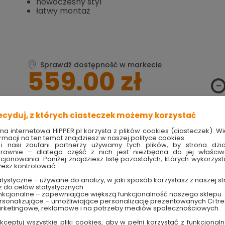
nowoczesny styl
łatwy montaż
Sprawdź dostępność w markecie
559.00 zł
ecyduj, z których ciasteczek możemy korzystać
ona internetowa HIPPER.pl korzysta z plików cookies (ciasteczek). Wi
Produkt w magazynie
Szybka wysyłka
rmacji na ten temat znajdziesz w naszej polityce cookies.
Ilość 433 szt
w ciągu 4 dni
i nasi zaufani partnerzy używamy tych plików, by strona dzia
rawnie – dlatego część z nich jest niezbędna do jej właści
kcjonowania. Poniżej znajdziesz listę pozostałych, których wykorzyst
esz kontrolować:
TRY
techniczne
tystyczne – używane do analizy, w jaki sposób korzystasz z naszej st
z do celów statystycznych
nkcjonalne – zapewniające większą funkcjonalność naszego sklepu
sonalizujące – umożliwiające personalizację prezentowanych Ci tre
53 Markslojd
rketingowe, reklamowe i na potrzeby mediów społecznościowych.
kceptuj wszystkie pliki cookies, aby w pełni korzystać z funkcjonaln