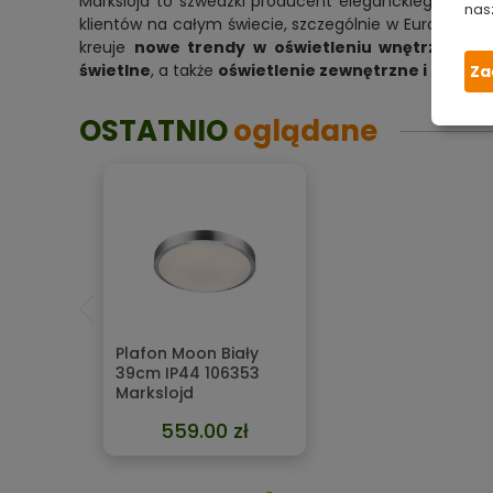
Markslöjd to szwedzki producent eleganckiego oświe
nas
klientów na całym świecie, szczególnie w Europie, Azj
kreuje
nowe trendy w oświetleniu wnętrz
. W sz
świetlne
, a także
oświetlenie zewnętrzne i ogrod
Za
OSTATNIO
oglądane
Plafon Moon Biały
39cm IP44 106353
Markslojd
559.00 zł