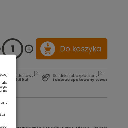
Do koszyka
ęcej
Koszt dostawy
Solidnie zabezpieczony
od 29.99 zł
i dobrze spakowany towar
łała
wego
anie
rony
ści
ości