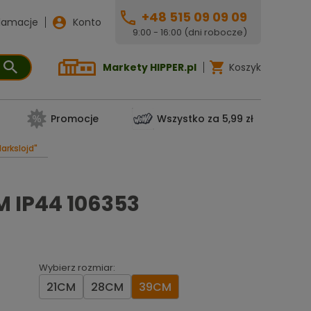
+48 515 09 09 09
lamacje
Konto
9:00 - 16:00 (dni robocze)
Markety HIPPER.pl
Koszyk
Promocje
Wszystko za 5,99 zł
arkslojd"
 IP44 106353
Wybierz rozmiar:
21CM
28CM
39CM