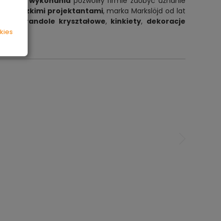
a jakość wykonania
pozwoliły firmie zdobyć uznanie
 szwedzkimi projektantami
, marka Markslöjd od lat
mpy
,
żyrandole kryształowe
,
kinkiety
,
dekoracje
kies