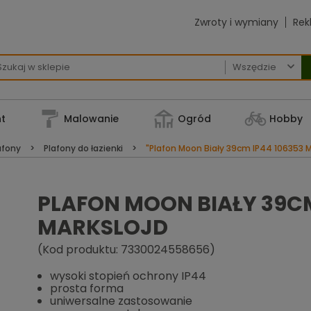
Zwroty i wymiany
Rek

t
Malowanie
Ogród
Hobby
afony
Plafony do łazienki
"Plafon Moon Biały 39cm IP44 106353 M
PLAFON MOON BIAŁY 39CM
MARKSLOJD
(Kod produktu: 7330024558656)
wysoki stopień ochrony IP44
prosta forma
uniwersalne zastosowanie