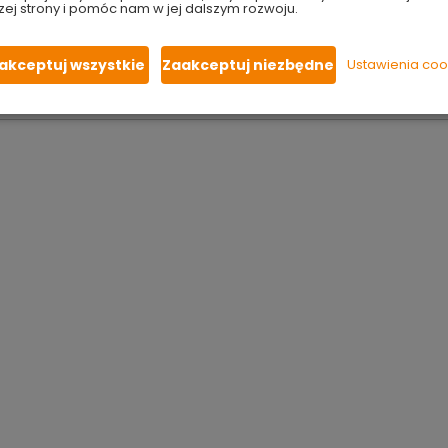
tlenia w stylu skandynawskim.
Doskonały design i najwyższ
zej strony i pomóc nam w jej dalszym rozwoju.
i i Ameryce Południowej. Dzięki stałej współpracy z
najlepszymi
erokiej ofercie produktów znajdują się m.in.
nowoczesne la
owe
.
akceptuj wszystkie
Zaakceptuj niezbędne
Ustawienia coo