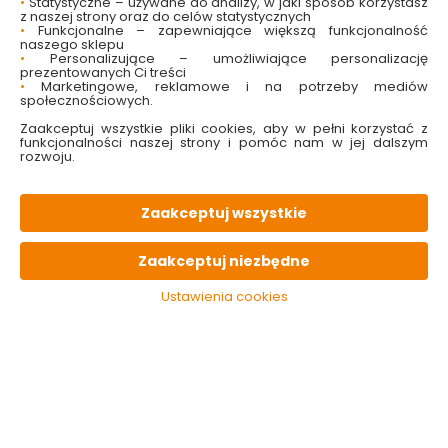
•
Statystyczne – używane do analizy, w jaki sposób korzystasz
z naszej strony oraz do celów statystycznych
Plafon Moon Biały
Plafon Polar 2L Biały
•
Funkcjonalne – zapewniające większą funkcjonalność
39cm IP44 106353
matowy 35cm 107360
naszego sklepu
Markslojd
Markslojd
•
Personalizujące – umożliwiające personalizację
prezentowanych Ci treści
•
Marketingowe, reklamowe i na potrzeby mediów
Dostępny online
Dostępny online
społecznościowych.
559.00 zł
199.00 zł
Zaakceptuj wszystkie pliki cookies, aby w pełni korzystać z
funkcjonalności naszej strony i pomóc nam w jej dalszym
rozwoju.
Do koszyka
Do koszyka
Zaakceptuj wszystkie
Zaakceptuj niezbędne
Ustawienia cookies
Plafon Polar 3L Biały
Lampa sufitowa
matowy 43cm 107361
Rosendal 3L Złoty
Markslojd
100538 Markslojd