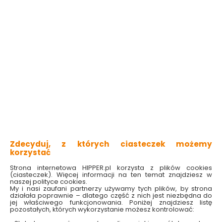
Plafon Moon Biały
Plafon Moon Biały
21cm IP44 105957
28cm IP44 105958
Markslojd
Markslojd
Dostępny online
Dostępny online
269.00 zł
379.00 zł
Do koszyka
Do koszyka
Zdecyduj, z których ciasteczek możemy
korzystać
Strona internetowa HIPPER.pl korzysta z plików cookies
(ciasteczek). Więcej informacji na ten temat znajdziesz w
naszej polityce cookies.
My i nasi zaufani partnerzy używamy tych plików, by strona
działała poprawnie – dlatego część z nich jest niezbędna do
jej właściwego funkcjonowania. Poniżej znajdziesz listę
pozostałych, których wykorzystanie możesz kontrolować: