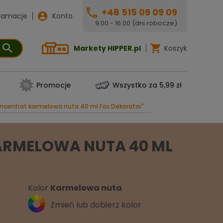
+48 515 09 09 09
lamacje
Konto
9:00 - 16:00 (dni robocze)
Markety HIPPER.pl
Koszyk
Promocje
Wszystko za 5,99 zł
ncentrat karmelowa nuta 40 ml Fox Dekorator"
ARMELOWA NUTA 40 ML
Kolor
Karmelowa nuta
Zmień lub dobierz kolor