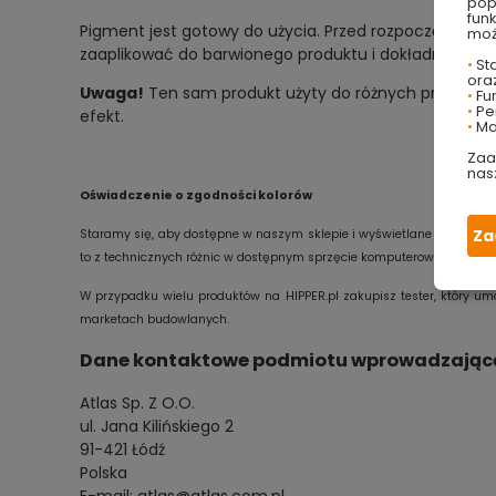
pop
fun
Pigment jest gotowy do użycia. Przed rozpoczęciem 
moż
zaaplikować do barwionego produktu i dokładnie wymie
•
Sta
ora
Uwaga!
Ten sam produkt użyty do różnych produktów 
•
Fu
•
Per
efekt.
•
Ma
Zaa
nas
Oświadczenie o zgodności kolorów
Za
Staramy się, aby dostępne w naszym sklepie i wyświetlane na Twoim e
to z technicznych różnic w dostępnym sprzęcie komputerowym oraz ind
W przypadku wielu produktów na HIPPER.pl zakupisz tester, który um
marketach budowlanych.
Dane kontaktowe podmiotu wprowadzającego
Atlas Sp. Z O.O.
ul. Jana Kilińskiego 2
91-421 Łódź
Polska