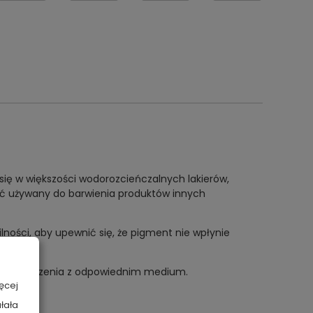
 się w większości wodorozcieńczalnych lakierów,
być używany do barwienia produktów innych
ości, aby upewnić się, że pigment nie wpłynie
 rozcieńczenia z odpowiednim medium.
ęcej
łała