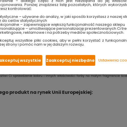
rawnie – dlatego część z nich jest niezbędna do jej właści
kcjonowania. Poniżej znajdziesz listę pozostałych, których wykorzyst
pracy należy intensywnie
wstrząsnąć tubkę
w celu ujednoliceni
esz kontrolować:
szać. W zależności od intensywności koloru należy użyć odpowi
tystyczne – używane do analizy, w jaki sposób korzystasz z naszej st
z do celów statystycznych
może dać zupełnie inny odcień i natężenie koloru. Najlepiej wy
nkcjonalne – zapewniające większą funkcjonalność naszego sklepu
sonalizujące – umożliwiające personalizację prezentowanych Ci tre
rketingowe, reklamowe i na potrzeby mediów społecznościowych.
kceptuj wszystkie pliki cookies, aby w pełni korzystać z funkcjonaln
zej strony i pomóc nam w jej dalszym rozwoju.
akceptuj wszystkie
Zaakceptuj niezbędne
Ustawienia coo
kranie kolory farb jak najdokładniej odzwierciedlały rzeczywistość. Mimo tego ni
ywidualnych ustawień monitora i karty graficznej.
ożliwi Ci sprawdzenie koloru i innych właściwości farby na małym fragmencie ści
 produkt na rynek Unii Europejskiej: