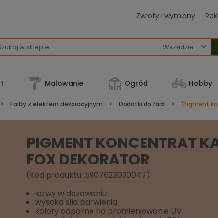
Zwroty i wymiany
Rek

t
Malowanie
Ogród
Hobby
Farby z efektem dekoracyjnym
Dodatki do farb
"Pigment ko
PIGMENT KONCENTRAT K
FOX DEKORATOR
(Kod produktu: 5907623030047)
łatwy w dozowaniu
wysoka siła barwienia
kolory odporne na promieniowanie UV