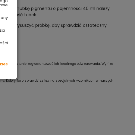
wego
anie
a koloru. Tubkę pigmentu o pojemności 40 ml należy
ednią ilość tubek.
rony
konać i wysuszyć próbkę, aby sprawdzić ostateczny
ści
ości
kies
e jesteśmy w stanie zagwarantować ich idealnego odwzorowania. Wynika
any. Kolory farb sprawdzisz też na specjalnych wzornikach w naszych