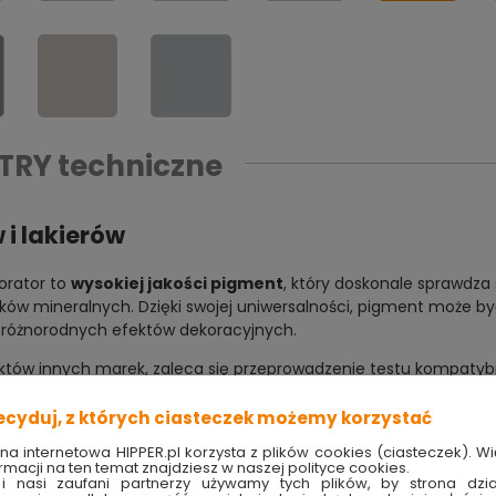
TRY
techniczne
 i lakierów
orator to
wysokiej jakości pigment
, który doskonale sprawdza
ynków mineralnych. Dzięki swojej uniwersalności, pigment może 
 różnorodnych efektów dekoracyjnych.
ów innych marek, zaleca się przeprowadzenie testu kompatybiln
ecyduj, z których ciasteczek możemy korzystać
 gotową farbą, lecz koncentratem, który wymaga odpowiedniego
ona internetowa HIPPER.pl korzysta z plików cookies (ciasteczek). Wi
rmacji na ten temat znajdziesz w naszej polityce cookies.
 produkt
i nasi zaufani partnerzy używamy tych plików, by strona dzia