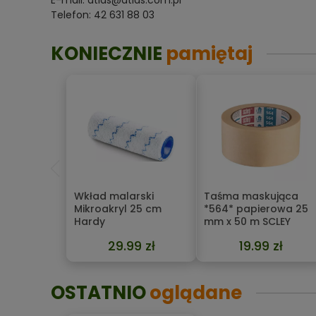
E-mail: atlas@atlas.com.pl
Telefon: 42 631 88 03
KONIECZNIE
pamiętaj
Wkład malarski
Taśma maskująca
Mikroakryl 25 cm
*564* papierowa 25
Hardy
mm x 50 m SCLEY
29.99 zł
19.99 zł
OSTATNIO
oglądane