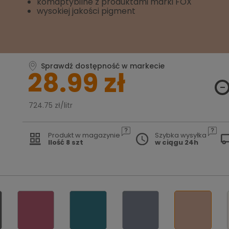
komaptybilne z produktami marki FOX
wysokiej jakości pigment
Sprawdź dostępność w markecie
28.99 zł
724.75 zł/litr
Produkt w magazynie
Szybka wysyłka
Ilość 8 szt
w ciągu 24h