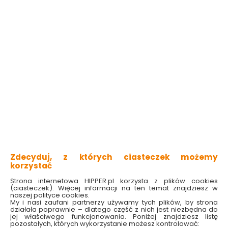
Plafon Sven 43 24w
Plafon Sven 43 24w
led 4000k złoty
led 4000k czarny
Candellux
Candellux
Dostępny online
Dostępny online
279.99 zł
270.99 zł
Do koszyka
Do koszyka
Zdecyduj, z których ciasteczek możemy
korzystać
Strona internetowa HIPPER.pl korzysta z plików cookies
(ciasteczek). Więcej informacji na ten temat znajdziesz w
naszej polityce cookies.
My i nasi zaufani partnerzy używamy tych plików, by strona
działała poprawnie – dlatego część z nich jest niezbędna do
jej właściwego funkcjonowania. Poniżej znajdziesz listę
pozostałych, których wykorzystanie możesz kontrolować: