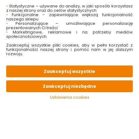
•
Statystyczne – używane do analizy, w jaki sposób korzystasz
Lampa sufitowa
Plafon Tendo-Led 1 x
z naszej strony oraz do celów statystycznych
plafon Korfu LED
LED biały 07105/18/31
•
Funkcjonalne – zapewniające większą funkcjonalność
chromowy A0016-160
Lucide
naszego sklepu
Candellux
•
Personalizujące – umożliwiające personalizację
prezentowanych Ci treści
Dostępny online
Dostępny online
•
Marketingowe, reklamowe i na potrzeby mediów
społecznościowych.
943.99 zł
112.00 zł
Zaakceptuj wszystkie pliki cookies, aby w pełni korzystać z
funkcjonalności naszej strony i pomóc nam w jej dalszym
rozwoju.
Do koszyka
Do koszyka
Zaakceptuj wszystkie
Zaakceptuj niezbędne
Ustawienia cookies
Plafon Tendo-Led 1 x
Lampa sufitowa
LED biały 07106/18/31
Foskal 1 x LED złoty
Lucide
79177/06/01 Lucide