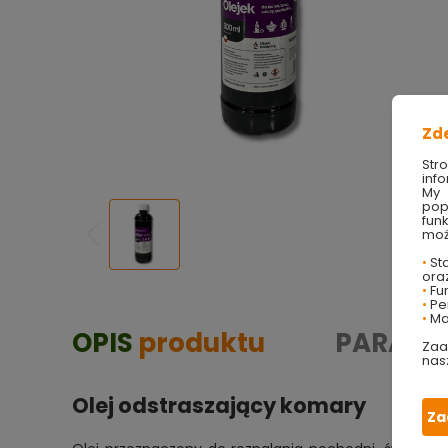
Zd
Str
info
My 
pop
fun
moż
•
Sta
ora
•
Fu
•
Per
•
Ma
OPIS
produktu
PARAME
Zaa
nas
Olej odstraszający komary
Za