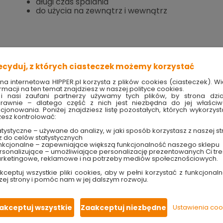
długi czas spalania
do użycia na zewnątrz i wewnątrz
Sprawdź dostępność w markecie
ecyduj, z których ciasteczek możemy korzystać
20.99 zł
ona internetowa HIPPER.pl korzysta z plików cookies (ciasteczek). Wi
rmacji na ten temat znajdziesz w naszej polityce cookies.
i nasi zaufani partnerzy używamy tych plików, by strona dzia
41.98 zł/litr
rawnie – dlatego część z nich jest niezbędna do jej właści
kcjonowania. Poniżej znajdziesz listę pozostałych, których wykorzyst
esz kontrolować:
tystyczne – używane do analizy, w jaki sposób korzystasz z naszej st
Produkt w magazynie
Szybka wysyłka
z do celów statystycznych
Ilość 0 szt
w ciągu 24h
nkcjonalne – zapewniające większą funkcjonalność naszego sklepu
sonalizujące – umożliwiające personalizację prezentowanych Ci tre
rketingowe, reklamowe i na potrzeby mediów społecznościowych.
TRY
techniczne
kceptuj wszystkie pliki cookies, aby w pełni korzystać z funkcjonaln
zej strony i pomóc nam w jej dalszym rozwoju.
akceptuj wszystkie
Zaakceptuj niezbędne
Ustawienia coo