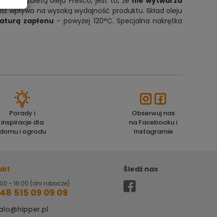
iejszą zaletą oleju Fresco, jest to, że
nie wytwarza
raz wpływa na wysoką wydajność produktu. Skład oleju
aturą zapłonu
- powyżej 120°C. Specjalna nakrętka
Porady i
Obserwuj nas
inspiracje dla
na Facebooku i
domu i ogrodu
Instagramie
akt
Śledź nas
00 - 16:00 (dni robocze)
48 515 09 09 09
alo@hipper.pl