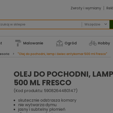
Zwroty i wymiany
Rek

t
Malowanie
Ogród
Hobby
esoria
"Olej do pochodni, lamp i świec antykomar 500 ml Fresco"
OLEJ DO POCHODNI, LAM
500 ML FRESCO
(Kod produktu: 5908264480147)
skutecznie odstrasza komary
nie wytwarza dymu
jasny i subtelny płomień