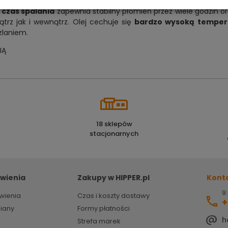
raz lamp,
skutecznie odstraszający komary i meszki.
Najważn
 czas spalania
zapewnia stabilny płomień przez wiele godzin o
rz jak i wewnątrz. Olej cechuje się
bardzo wysoką temper
zlaniem.
IĄ
18 sklepów
stacjonarnych
wienia
Zakupy w HIPPER.pl
Kont
9:
wienia
Czas i koszty dostawy
+
miany
Formy płatności
h
Strefa marek