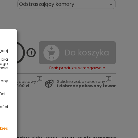
Odstraszający komary

Do koszyka
ęcej
łała
wego
anie
Brak produktu w magazynie
rony
Koszt dostawy
Solidnie zabezpieczony
od 17.90 zł
i dobrze spakowany towar
ści
ości
kies