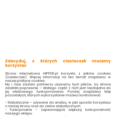
Zapałki długie 18CM
Brykiet drzewny 10 kg
Feniks
Pini Kay Prometeus24
Zdecyduj, z których ciasteczek możemy
Dostępny online
Dostępny online
korzystać
i w markecie
i w markecie
Strona internetowa HIPPER.pl korzysta z plików cookies
9.79 zł
25.99 zł
(ciasteczek). Więcej informacji na ten temat znajdziesz w
naszej polityce cookies.
5.20 zł/kg
My i nasi zaufani partnerzy używamy tych plików, by strona
działała poprawnie – dlatego część z nich jest niezbędna do
Do koszyka
Do koszyka
jej właściwego funkcjonowania. Poniżej znajdziesz listę
pozostałych, których wykorzystanie możesz kontrolować:
•
Statystyczne – używane do analizy, w jaki sposób korzystasz
z naszej strony oraz do celów statystycznych
•
Funkcjonalne – zapewniające większą funkcjonalność
naszego sklepu