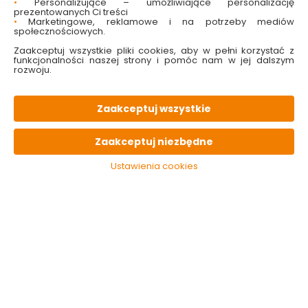
•
Personalizujące – umożliwiające personalizację
prezentowanych Ci treści
•
Marketingowe, reklamowe i na potrzeby mediów
społecznościowych.
Zaakceptuj wszystkie pliki cookies, aby w pełni korzystać z
funkcjonalności naszej strony i pomóc nam w jej dalszym
rozwoju.
Brykiet trocinowy
Drewno rozpałkowe
walec 10 kg
2,5 kg Vendor
Zaakceptuj wszystkie
Dostępny online
Dostępny online
i w markecie
i w markecie
Zaakceptuj niezbędne
23.99 zł
12.99 zł
2.40 zł/kg
5.20 zł/kg
Ustawienia cookies
Do koszyka
Do koszyka