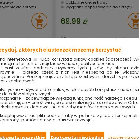
ie trawy
dokładne cięcie trawy
owanie do sprzętu
wygodne dopasowanie do sprzętu
69.99 zł
ne i w markecie
Dostępny online i w markecie
ecyduj, z których ciasteczek możemy korzystać
ona internetowa HIPPER.pl korzysta z plików cookies (ciasteczek). Wi
rmacji na ten temat znajdziesz w naszej polityce cookies.
i nasi zaufani partnerzy używamy tych plików, by strona dzia
rawnie – dlatego część z nich jest niezbędna do jej właści
kcjonowania. Poniżej znajdziesz listę pozostałych, których wykorzyst
esz kontrolować:
tystyczne – używane do analizy, w jaki sposób korzystasz z naszej st
z do celów statystycznych
nkcjonalne – zapewniające większą funkcjonalność naszego sklepu
sonalizujące – umożliwiające personalizację prezentowanych Ci tre
rketingowe, reklamowe i na potrzeby mediów społecznościowych.
kceptuj wszystkie pliki cookies, aby w pełni korzystać z funkcjonaln
zej strony i pomóc nam w jej dalszym rozwoju.
akceptuj wszystkie
Zaakceptuj niezbędne
Ustawienia coo
 16" 406 mm z