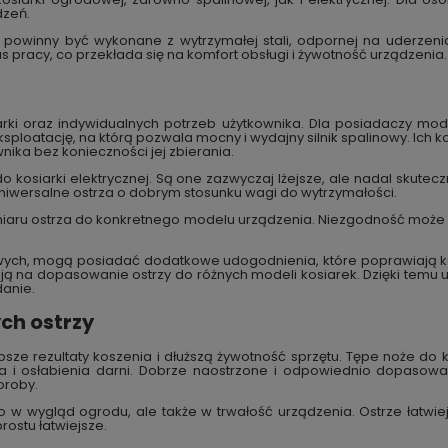
dzeń.
k powinny być wykonane z wytrzymałej stali, odpornej na uderzenia
pracy, co przekłada się na komfort obsługi i żywotność urządzenia.
rki oraz indywidualnych potrzeb użytkownika. Dla posiadaczy mo
sploatację, na którą pozwala mocny i wydajny silnik spalinowy. Ich 
nika bez konieczności jej zbierania.
o kosiarki elektrycznej. Są one zazwyczaj lżejsze, ale nadal skute
iwersalne ostrza o dobrym stosunku wagi do wytrzymałości.
ru ostrza do konkretnego modelu urządzenia. Niezgodność może pr
nowych, mogą posiadać dodatkowe udogodnienia, które poprawiają ko
ają na dopasowanie ostrzy do różnych modeli kosiarek. Dzięki temu 
danie.
ch ostrzy
ze rezultaty koszenia i dłuższą żywotność sprzętu. Tępe noże do ko
a i osłabienia darni. Dobrze naostrzone i odpowiednio dopasowan
oroby.
lko w wygląd ogrodu, ale także w trwałość urządzenia. Ostrze łatwie
rostu łatwiejsze.