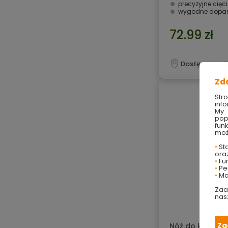
precyzyjne cięc
wygodne dopas
72.99 zł
Dostępny onli
Zd
Str
info
My 
pop
fun
moż
•
Sta
ora
•
Fu
•
Per
•
Ma
Zaa
nas
Za
Nóż do kosiarki