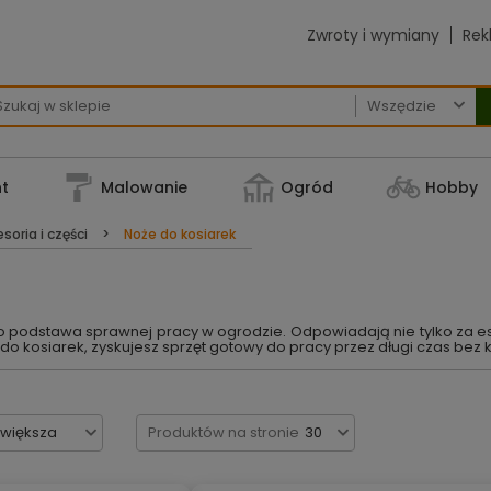
Zwroty i wymiany
Rek

t
Malowanie
Ogród
Hobby
soria i części
Noże do kosiarek
podstawa sprawnej pracy w ogrodzie. Odpowiadają nie tylko za este
o kosiarek, zyskujesz sprzęt gotowy do pracy przez długi czas bez 
jwiększa
Produktów na stronie
30