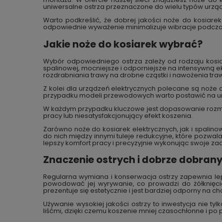
uniwersalne ostrza przeznaczone do wielu typów urzą
Warto podkreślić, że dobrej jakości noże do kosiare
odpowiednie wyważenie minimalizuje wibracje podczas 
Jakie noże do kosiarek wybrać?
Wybór odpowiedniego ostrza zależy od rodzaju kosia
spalinowej, mocniejsze i odporniejsze na intensywną ek
rozdrabniania trawy na drobne cząstki i nawożenia traw
Z kolei dla urządzeń elektrycznych polecane są noże d
przypadku modeli przewodowych warto postawić na un
W każdym przypadku kluczowe jest dopasowanie rozmia
pracy lub niesatysfakcjonujący efekt koszenia.
Zarówno noże do kosiarek elektrycznych, jak i spali
do nich między innymi tuleje redukcyjne, które pozwal
lepszy komfort pracy i precyzyjnie wykonując swoje za
Znaczenie ostrych i dobrze dobrany
Regularna wymiana i konserwacja ostrzy zapewnia leps
powodować jej wyrywanie, co prowadzi do żółknięci
prezentuje się estetycznie i jest bardziej odporny na ch
Używanie wysokiej jakości ostrzy to inwestycja nie ty
liśćmi, dzięki czemu koszenie mniej czasochłonne i po p