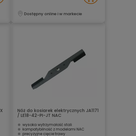
Dostępny online i w markecie
EX
Nóż do kosiarek elektrycznych JA1171
/ LE18-42-PI-JT NAC
wysoka wytrzymałość stali
kompatybilność z modelami NAC
precyzyjne cięcie trawy