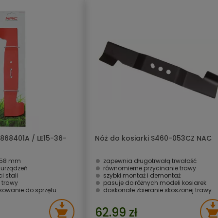
 868401A / LE15-36-
Nóż do kosiarki S460-053CZ NAC
 358 mm
zapewnia długotrwałą trwałość
 urządzeń
równomierne przycinanie trawy
i stali
szybki montaż i demontaż
 trawy
pasuje do różnych modeli kosiarek
owanie do sprzętu
doskonałe zbieranie skoszonej trawy
62.99 zł