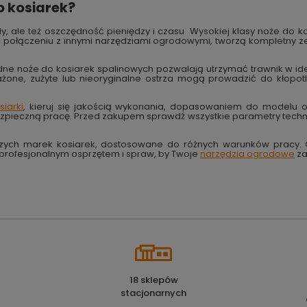
o kosiarek?
, ale też oszczędność pieniędzy i czasu. Wysokiej klasy noże do ko
 W połączeniu z innymi narzędziami ogrodowymi, tworzą kompletny ze
idne noże do kosiarek spalinowych pozwalają utrzymać trawnik w id
żone, zużyte lub nieoryginalne ostrza mogą prowadzić do kłopot
siarki
, kieruj się jakością wykonania, dopasowaniem do modelu o
ezpieczną pracę. Przed zakupem sprawdź wszystkie parametry techni
szych marek kosiarek, dostosowane do różnych warunków pracy. O
z profesjonalnym osprzętem i spraw, by Twoje
narzędzia ogrodowe
za
18 sklepów
stacjonarnych