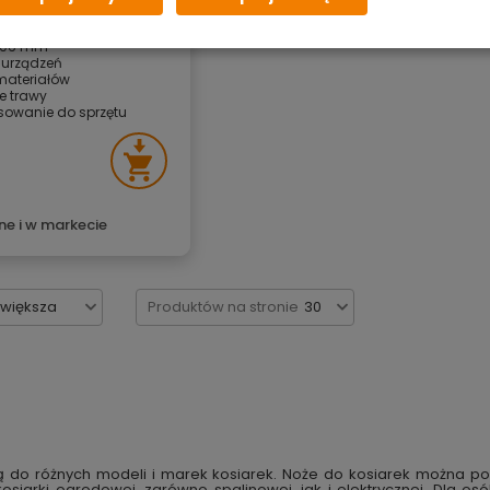
cyjnymi NAC
 406 mm
 urządzeń
materiałów
ie trawy
owanie do sprzętu
ne i w markecie
jwiększa
Produktów na stronie
30
ują do różnych modeli i marek kosiarek. Noże do kosiarek można p
kosiarki ogrodowej, zarówno spalinowej, jak i elektrycznej. Dla o