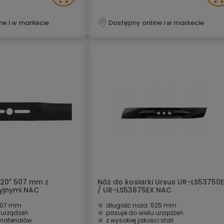
ne i w markecie
Dostępny online i w markecie
 20" 507 mm z
Nóż do kosiarki Ursus UR-LS53750
cyjnymi NAC
/ UR-LS53875EX NAC
 507 mm
długość noża: 525 mm
 urządzeń
pasuje do wielu urządzeń
materiałów
z wysokiej jakości stali