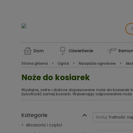
Dom
Oświetlenie
Remon
Strona główna
Ogród
Narzędzia ogrodowe
Akce
Noże do kosiarek
Wydajne, ostre i dobrze dopasowane noże do kosiarek to 
żywotność samej kosiarki. Wybierając odpowiednie noże d
Kategorie
Sortuj
Trafność: na
Akcesoria i części