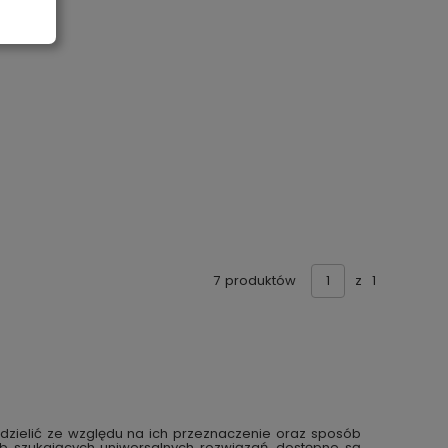
7
produktów
z
1
odzielić ze względu na ich przeznaczenie oraz sposób
sób szukających uniwersalnych rozwiązań, dostępne są