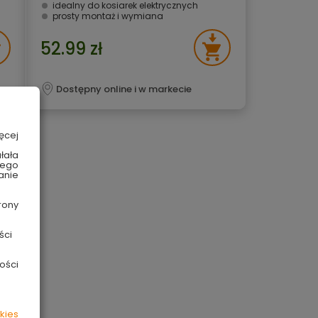
idealny do kosiarek elektrycznych
prosty montaż i wymiana
52.99 zł
Dostępny online i w markecie
ęcej
łała
wego
anie
rony
ści
ości
kies