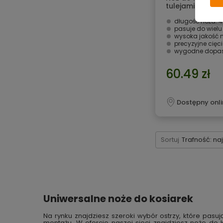
tulejami reduk
długość noża:
pasuje do wielu
wysoka jakość 
precyzyjne cięc
wygodne dopas
60.49 zł
Dostępny onli
Sortuj
Trafność: na
Uniwersalne noże do kosiarek
Na rynku znajdziesz szeroki wybór ostrzy, które pas
montażu. W ofercie naszej sieci znajdziesz noże do 