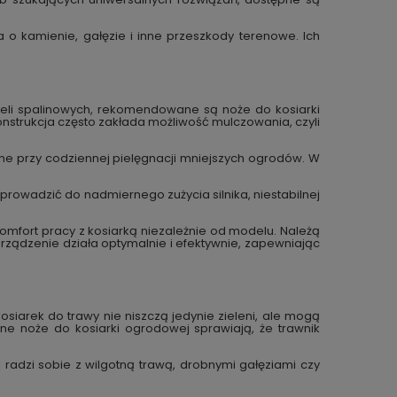
 o kamienie, gałęzie i inne przeszkody terenowe. Ich
deli spalinowych, rekomendowane są noże do kosiarki
konstrukcja często zakłada możliwość mulczowania, czyli
czne przy codziennej pielęgnacji mniejszych ogrodów. W
owadzić do nadmiernego zużycia silnika, niestabilnej
mfort pracy z kosiarką niezależnie od modelu. Należą
urządzenie działa optymalnie i efektywnie, zapewniając
siarek do trawy nie niszczą jedynie zieleni, ale mogą
e noże do kosiarki ogrodowej sprawiają, że trawnik
j radzi sobie z wilgotną trawą, drobnymi gałęziami czy