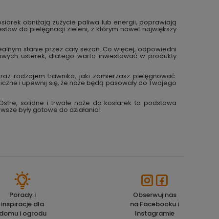
siarek obniżają zużycie paliwa lub energii, poprawiają
staw do pielęgnacji zieleni, z którym nawet największy
ealnym stanie przez cały sezon. Co więcej, odpowiedni
liwych usterek, dlatego warto inwestować w produkty
raz rodzajem trawnika, jaki zamierzasz pielęgnować.
czne i upewnij się, że noże będą pasowały do Twojego
stre, solidne i trwałe noże do kosiarek to podstawa
wsze były gotowe do działania!
Porady i
Obserwuj nas
inspiracje dla
na Facebooku i
domu i ogrodu
Instagramie