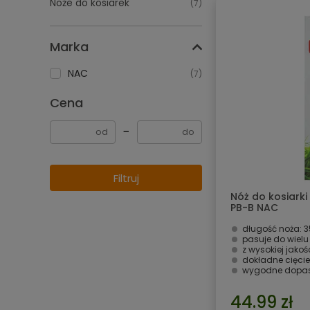
Noże do kosiarek
(7)
Marka
NAC
(7)
Cena
−
Filtruj
Nóż do kosiarki
PB-B NAC
długość noża:
pasuje do wielu
z wysokiej jakośc
dokładne cięcie
wygodne dopas
44.99 zł