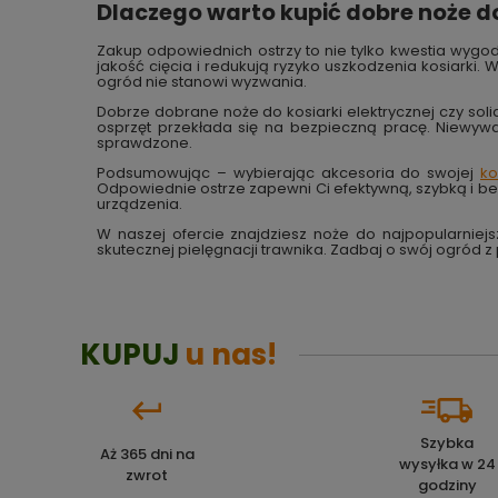
Dlaczego warto kupić dobre noże d
Zakup odpowiednich ostrzy to nie tylko kwestia wygody
jakość cięcia i redukują ryzyko uszkodzenia kosiarki.
ogród nie stanowi wyzwania.
Dobrze dobrane noże do kosiarki elektrycznej czy sol
osprzęt przekłada się na bezpieczną pracę. Niewywa
sprawdzone.
Podsumowując – wybierając akcesoria do swojej
ko
Odpowiednie ostrze zapewni Ci efektywną, szybką i b
urządzenia.
W naszej ofercie znajdziesz noże do najpopularniej
skutecznej pielęgnacji trawnika. Zadbaj o swój ogród 
KUPUJ
u nas!
Szybka
Aż 365 dni na
wysyłka w 24
zwrot
godziny