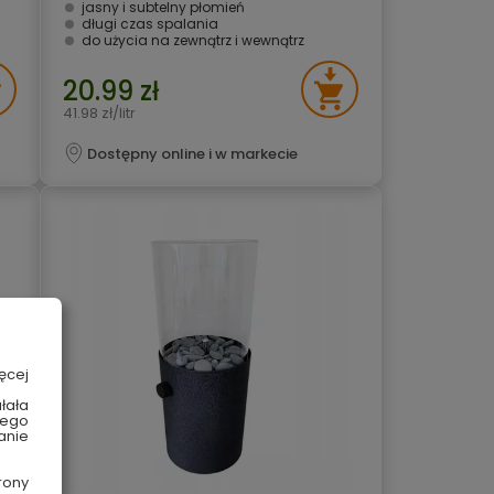
jasny i subtelny płomień
długi czas spalania
do użycia na zewnątrz i wewnątrz
20.99 zł
41.98 zł/litr
Dostępny online i w markecie
ęcej
łała
wego
anie
rony