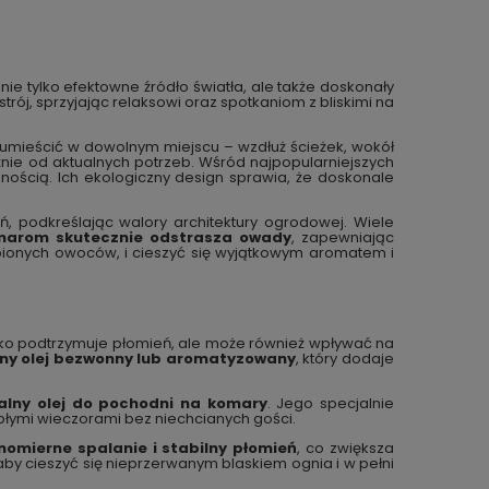
e tylko efektowne źródło światła, ale także doskonały
ój, sprzyjając relaksowi oraz spotkaniom z bliskimi na
e umieścić w dowolnym miejscu – wzdłuż ścieżek, wokół
żnie od aktualnych potrzeb. Wśród najpopularniejszych
nością. Ich ekologiczny design sprawia, że doskonale
ń, podkreślając walory architektury ogrodowej. Wiele
marom skutecznie odstrasza owady
, zapewniając
bionych owoców, i cieszyć się wyjątkowym aromatem i
ylko podtrzymuje płomień, ale może również wpływać na
ny olej bezwonny lub aromatyzowany
, który dodaje
alny olej do pochodni na komary
. Jego specjalnie
epłymi wieczorami bez niechcianych gości.
nomierne spalanie i stabilny płomień
, co zwiększa
by cieszyć się nieprzerwanym blaskiem ognia i w pełni