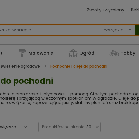
Zwroty i wymiany
Rek

t
Malowanie
Ogród
Hobby
świetlenie ogrodowe
Pochodnie i oleje do pochodni
 do pochodni
 pełen tajemniczości i intymności – pomogą Ci w tym pochodnie ogr
atmosferę sprzyjającą wieczornym spotkaniom w ogrodzie. Oleje do
 rozwiązanie, zapewniające jasny, stabilny płomień oraz brak kop
jwiększa
Produktów na stronie
30