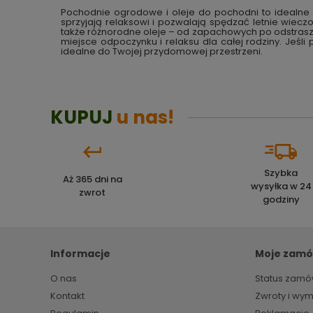
Pochodnie ogrodowe i oleje do pochodni to idealne 
sprzyjają relaksowi i pozwalają spędzać letnie wiec
także różnorodne oleje – od zapachowych po odstraszaj
miejsce odpoczynku i relaksu dla całej rodziny. Jeśl
idealne do Twojej przydomowej przestrzeni.
KUPUJ
u nas!
Szybka
Aż 365 dni na
wysyłka w 24
zwrot
godziny
Informacje
Moje zamó
O nas
Status zamó
Kontakt
Zwroty i wy