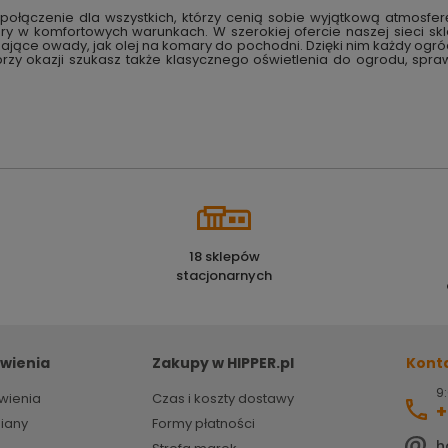
połączenie dla wszystkich, którzy cenią sobie wyjątkową atmosfer
zory w komfortowych warunkach. W szerokiej ofercie naszej sieci
ące owady, jak olej na komary do pochodni. Dzięki nim każdy ogród, 
i przy okazji szukasz także klasycznego oświetlenia do ogrodu, sp
18 sklepów
stacjonarnych
wienia
Zakupy w HIPPER.pl
Kont
9:
wienia
Czas i koszty dostawy
+
miany
Formy płatności
h