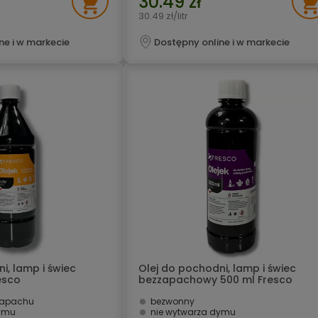
30.49 zł
30.49 zł/litr
ne i w markecie
Dostępny online i w markecie
i, lamp i świec
Olej do pochodni, lamp i świec
esco
bezzapachowy 500 ml Fresco
zapachu
bezwonny
dymu
nie wytwarza dymu