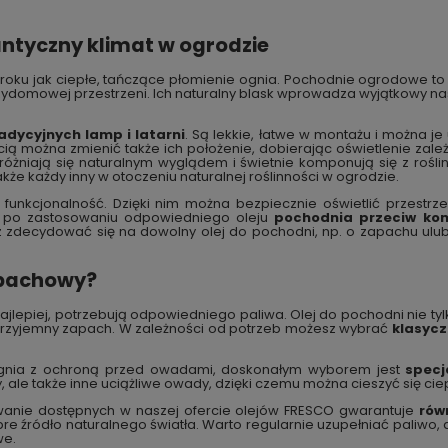
tyczny klimat w ogrodzie
oku jak ciepłe, tańczące płomienie ognia. Pochodnie ogrodowe to ni
domowej przestrzeni. Ich naturalny blask wprowadza wyjątkowy nastr
adycyjnych lamp i latarni
. Są lekkie, łatwe w montażu i można j
ią można zmienić także ich położenie, dobierając oświetlenie zale
żniają się naturalnym wyglądem i świetnie komponują się z roślin
także każdy inny w otoczeniu naturalnej roślinności w ogrodzie.
 funkcjonalność. Dzięki nim można bezpiecznie oświetlić przestrze
– po zastosowaniu odpowiedniego oleju
pochodnia przeciw ko
sz zdecydować się na dowolny olej do pochodni, np. o zapachu ulu
apachowy?
ajlepiej, potrzebują odpowiedniego paliwa. Olej do pochodni nie t
 przyjemny zapach. W zależności od potrzeb możesz wybrać
klasycz
o ognia z ochroną przed owadami, doskonałym wyborem jest
specj
, ale także inne uciążliwe owady, dzięki czemu można cieszyć się ci
wanie dostępnych w naszej ofercie olejów FRESCO gwarantuje
rów
 źródło naturalnego światła. Warto regularnie uzupełniać paliwo, a
we.