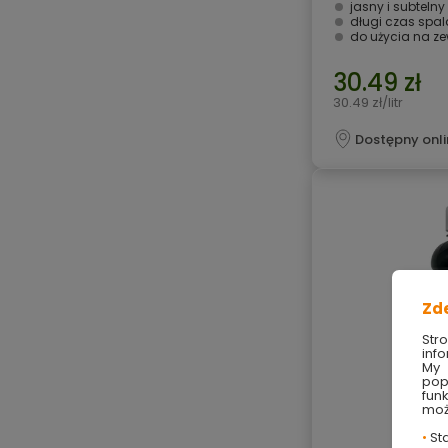
jasny i subteln
długi czas spal
do użycia na ze
30.49 zł
30.49 zł/litr
Dostępny onli
Zd
Str
info
My 
pop
fun
moż
•
Sta