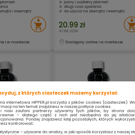
y płomień
jasny i subtelny płomień
ania
długi czas spalania
wnątrz i wewnątrz
do użycia na zewnątrz i wewnątrz
20.99 zł
41.98 zł/litr
ne i w markecie
Dostępny online i w markecie
ecyduj, z których ciasteczek możemy korzystać
ona internetowa HIPPER.pl korzysta z plików cookies (ciasteczek). Wi
rmacji na ten temat znajdziesz w naszej polityce cookies.
i nasi zaufani partnerzy używamy tych plików, by strona dzia
rawnie – dlatego część z nich jest niezbędna do jej właści
kcjonowania. Poniżej znajdziesz listę pozostałych, których wykorzyst
esz kontrolować:
tystyczne – używane do analizy, w jaki sposób korzystasz z naszej st