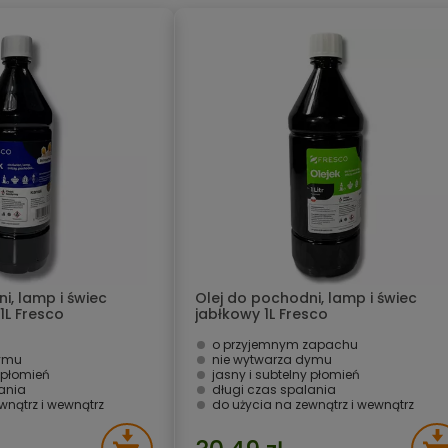
i, lamp i świec
Olej do pochodni, lamp i świec
L Fresco
jabłkowy 1L Fresco
o przyjemnym zapachu
dymu
nie wytwarza dymu
y płomień
jasny i subtelny płomień
ania
długi czas spalania
wnątrz i wewnątrz
do użycia na zewnątrz i wewnątrz