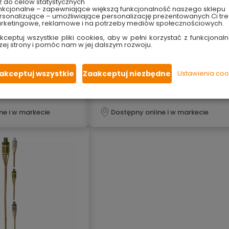
z do celów statystycznych
i, lamp i świec
Olej do pochodni, lamp i świec
nkcjonalne – zapewniające większą funkcjonalność naszego sklepu
0 ml Fresco
cytrynowy 500 ml Fresco
sonalizujące – umożliwiające personalizację prezentowanych Ci tre
rketingowe, reklamowe i na potrzeby mediów społecznościowych.
zapachu
o przyjemnym zapachu
dymu
nie wytwarza dymu
kceptuj wszystkie pliki cookies, aby w pełni korzystać z funkcjonaln
zej strony i pomóc nam w jej dalszym rozwoju.
y płomień
jasny i subtelny płomień
ania
długi czas spalania
wnątrz i wewnątrz
do użycia na zewnątrz i wewnątrz
akceptuj wszystkie
Zaakceptuj niezbędne
Ustawienia coo
20.99 zł
41.98 zł/litr
ne i w markecie
Dostępny online i w markecie