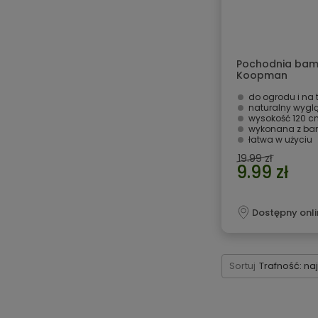
Pochodnia bam
Koopman
do ogrodu i na 
naturalny wygl
wysokość 120 c
wykonana z b
łatwa w użyciu
19.99 zł
9.99 zł
Dostępny onli
Sortuj
Trafność: na