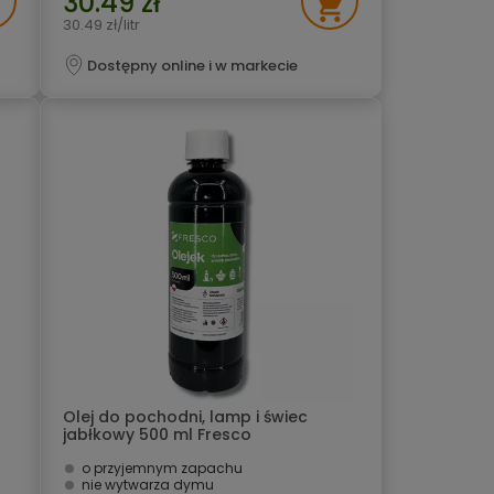
30.49 zł
30.49 zł/litr
Dostępny online i w markecie
Olej do pochodni, lamp i świec
jabłkowy 500 ml Fresco
o przyjemnym zapachu
nie wytwarza dymu