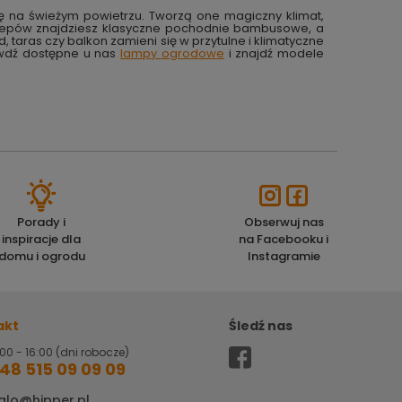
ę na świeżym powietrzu. Tworzą one magiczny klimat,
 sklepów znajdziesz klasyczne pochodnie bambusowe, a
taras czy balkon zamieni się w przytulne i klimatyczne
rawdź dostępne u nas
lampy ogrodowe
i znajdź modele
Porady i
Obserwuj nas
inspiracje dla
na Facebooku i
domu i ogrodu
Instagramie
akt
Śledź nas
00 - 16:00 (dni robocze)
48 515 09 09 09
alo@hipper.pl