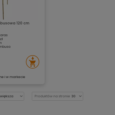
busowa 120 cm
taras
ąd
m
ambusa
ne i w markecie
jwiększa
Produktów na stronie
30