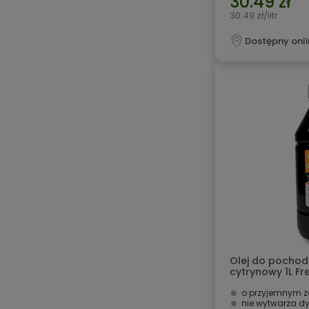
30.49 zł
30.49 zł/litr
Dostępny onli
Olej do pochodn
cytrynowy 1L Fr
o przyjemnym 
nie wytwarza 