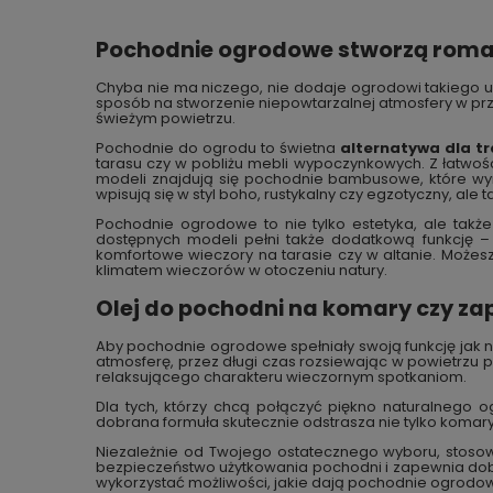
Pochodnie ogrodowe stworzą roman
Chyba nie ma niczego, nie dodaje ogrodowi takiego ur
sposób na stworzenie niepowtarzalnej atmosfery w przy
świeżym powietrzu.
Pochodnie do ogrodu to świetna
alternatywa dla tr
tarasu czy w pobliżu mebli wypoczynkowych. Z łatwośc
modeli znajdują się pochodnie bambusowe, które wyró
wpisują się w styl boho, rustykalny czy egzotyczny, ale 
Pochodnie ogrodowe to nie tylko estetyka, ale także
dostępnych modeli pełni także dodatkową funkcję 
komfortowe wieczory na tarasie czy w altanie. Może
klimatem wieczorów w otoczeniu natury.
Olej do pochodni na komary czy z
Aby pochodnie ogrodowe spełniały swoją funkcję jak n
atmosferę, przez długi czas rozsiewając w powietrzu
relaksującego charakteru wieczornym spotkaniom.
Dla tych, którzy chcą połączyć piękno naturalneg
dobrana formuła skutecznie odstrasza nie tylko komary
Niezależnie od Twojego ostatecznego wyboru, stoso
bezpieczeństwo użytkowania pochodni i zapewnia dobre
wykorzystać możliwości, jakie dają pochodnie ogrodo