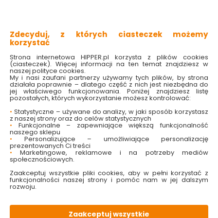
uodparnia na choroby
zwiększa intensywność kwitnienia
nieprzedawkowalny
poprawia wzrost i kondycję kwiatów
Zdecyduj, z których ciasteczek możemy
zapewnia intensywne wybarwienie liści i kwiatów
korzystać
Strona internetowa HIPPER.pl korzysta z plików cookies
Sprawdź dostępność w markecie
(ciasteczek). Więcej informacji na ten temat znajdziesz w
naszej polityce cookies.
My i nasi zaufani partnerzy używamy tych plików, by strona
20.99 zł
działała poprawnie – dlatego część z nich jest niezbędna do
jej właściwego funkcjonowania. Poniżej znajdziesz listę
pozostałych, których wykorzystanie możesz kontrolować:
20.99 zł/litr
•
Statystyczne – używane do analizy, w jaki sposób korzystasz
z naszej strony oraz do celów statystycznych
•
Funkcjonalne – zapewniające większą funkcjonalność
Do koszyka
naszego sklepu
•
Personalizujące – umożliwiające personalizację
prezentowanych Ci treści
•
Marketingowe, reklamowe i na potrzeby mediów
społecznościowych.
Zaakceptuj wszystkie pliki cookies, aby w pełni korzystać z
funkcjonalności naszej strony i pomóc nam w jej dalszym
rozwoju.
W magazynie
Wysyłka
Koszt dostawy
Bezpieczna
81 szt
24h
od 17.90 zł
paczka
Zaakceptuj wszystkie