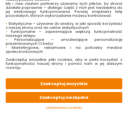
My i nasi zaufani partnerzy używamy tych plików, by strona
działała poprawnie – dlatego część z nich jest niezbędna do
jej właściwego funkcjonowania. Poniżej znajdziesz listę
pozostałych, których wykorzystanie możesz kontrolować:
W magazynie
Wysyłka
Koszt dostawy
Bezpieczna
•
Statystyczne – używane do analizy, w jaki sposób korzystasz
159 szt
24h
od 17.90 zł
paczka
z naszej strony oraz do celów statystycznych
•
Funkcjonalne – zapewniające większą funkcjonalność
naszego sklepu
•
Personalizujące – umożliwiające personalizację
PALETA
kolorów
prezentowanych Ci treści
•
Marketingowe, reklamowe i na potrzeby mediów
społecznościowych.
OPIS
produktu
Zaakceptuj wszystkie pliki cookies, aby w pełni korzystać z
funkcjonalności naszej strony i pomóc nam w jej dalszym
rozwoju.
PARAMETRY
techniczne
Zaakceptuj wszystkie
KONIECZNIE
pamiętaj
Zaakceptuj niezbędne
Ustawienia cookies