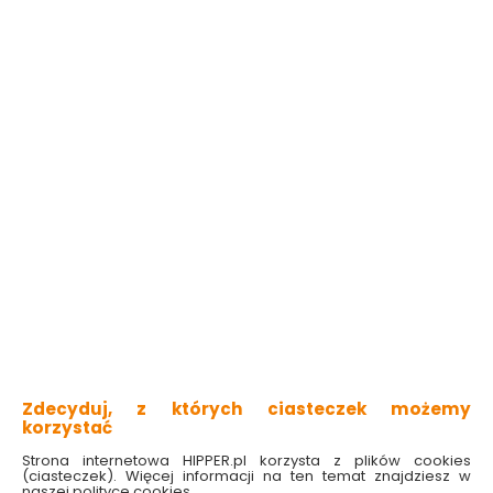
odporna na rozwój grzybów
plamoodporna
odporna na szorowanie
łatwe usuwanie plam
nie chlapie podczas malowania
Sprawdź dostępność w markecie
Kolor
Czysta Biel
Zmień lub dobierz kolor
Wybierz pojemność:
0,03L
Pomalujesz nawet
0.48m2
6.59 zł
219.66 zł/litr
Zdecyduj, z których ciasteczek możemy
korzystać
Do koszyka
Strona internetowa HIPPER.pl korzysta z plików cookies
(ciasteczek). Więcej informacji na ten temat znajdziesz w
naszej polityce cookies.