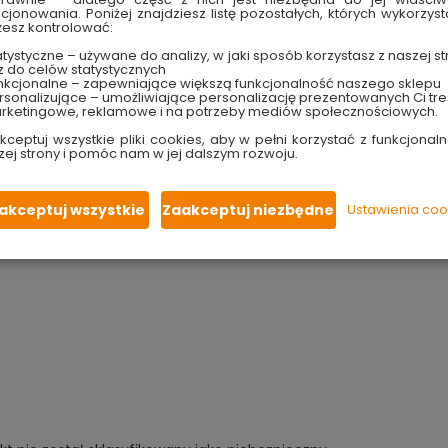
rewnianych, drewnopochodnych oraz tapet, w tym tych z 
kcjonowania. Poniżej znajdziesz listę pozostałych, których wykorzyst
esz kontrolować:
eszczeń domowych, jak i użyteczności publicznej. Świetnie s
, biura czy pomieszczenia służby zdrowia i laboratoria.
tystyczne – używane do analizy, w jaki sposób korzystasz z naszej st
z do celów statystycznych
nkcjonalne – zapewniające większą funkcjonalność naszego sklepu
sonalizujące – umożliwiające personalizację prezentowanych Ci tre
rketingowe, reklamowe i na potrzeby mediów społecznościowych.
kranie kolory farb jak najdokładniej odzwierciedlały rzeczywistość. Mimo tego ni
kceptuj wszystkie pliki cookies, aby w pełni korzystać z funkcjonaln
ywidualnych ustawień monitora i karty graficznej.
zej strony i pomóc nam w jej dalszym rozwoju.
ożliwi Ci sprawdzenie koloru i innych właściwości farby na małym fragmencie ści
akceptuj wszystkie
Zaakceptuj niezbędne
Ustawienia coo
ukt na rynek Unii Europejskiej: