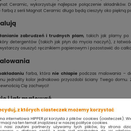
gnat Ceramic, wykorzystuje najlepsze połączenie składników.
 farbą z serii Magnat Ceramic długo będą cieszyły oko piękną 
malują
łanianie zabrudzeń i trudnych plam
, takich jak plamy po 
kóry detergentów (takich jak płyn do mycia naczyń), z łatwośc
ystarczy osuszyć ręcznikiem papierowym i pozostawić do całkow
malowania
nakładaniu
farba, która
nie chlapie
podczas malowania – do
emu jednolity kolor jednakowo przyozdobi ściany Twego domu. 
 pewnością Cię zachwyci!
zie i jak malować
ecyduj, z których ciasteczek możemy korzystać
iem prac powoli i dokładnie wymieszaj ją ręcznie. Zalecana te
ona internetowa HIPPER.pl korzysta z plików cookies (ciasteczek). Wi
rmacji na ten temat znajdziesz w naszej polityce cookies.
i nasi zaufani partnerzy używamy tych plików, by strona dzia
alowania ścian i sufitów wewnątrz pomieszczeń wykonanych z
rawnie – dlatego część z nich jest niezbędna do jej właści