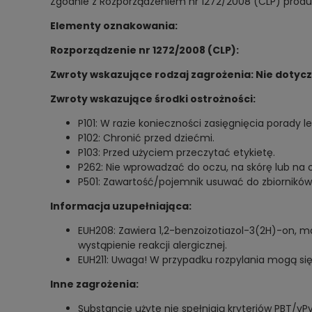
Zgodnie z Rozporządzeniem nr 1272/2008 (CLP) produkt
Elementy oznakowania:
Rozporządzenie nr 1272/2008 (CLP):
Zwroty wskazujące rodzaj zagrożenia: Nie dotyc
Zwroty wskazujące środki ostrożności:
P101: W razie konieczności zasięgnięcia porady l
P102: Chronić przed dziećmi.
P103: Przed użyciem przeczytać etykietę.
P262: Nie wprowadzać do oczu, na skórę lub na o
P501: Zawartość/pojemnik usuwać do zbiorników
Informacja uzupełniająca:
EUH208: Zawiera 1,2-benzoizotiazol-3(2H)-on, 
wystąpienie reakcji alergicznej.
EUH211: Uwaga! W przypadku rozpylania mogą się 
Inne zagrożenia:
Substancje użyte nie spełniają kryteriów PBT/vPv