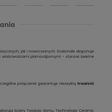
ania
klasycznych, jak i nowoczesnych. Doskonale eksponuje
iu z właściwościami plamoodpornymi – stanowi świetne
zczególne połączenie gwarantuje niezwykłą
trwałość
e dekorują ściany Twojego domu. Technologia Ceramic