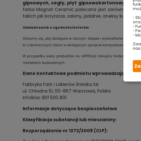
gipsowych, cegły, płyt gipsowo­kartonowych, d
fun
moż
farba Magnat Ceramic polecana jest zarówno do pomi
takich jak korytarze, salony, jadalnie, aneksy kuchenne
•
Sta
ora
•
Fu
Oświadczenie o zgodności kolorów
•
Per
•
Ma
Staramy się, aby dostępne w naszym sklepie i wyświetlane na Twoim e
Zaa
to z technicznych różnic w dostępnym sprzęcie komputerowym oraz ind
nas
W przypadku wielu produktów na HIPPER.pl zakupisz tester, który um
marketach budowlanych.
Za
Dane kontaktowe podmiotu wprowadzającego prod
Fakbryka Farb i Lakierów Śnieżka SA
ul. Chłodna 51, 00-867 Warszawa, Polska
Infolinia: 801 500 801
Informacje dotyczące bezpieczeństwa
Klasyfikacja substancji lub mieszaniny:
Rozporządzenie nr 1272/2008 (CLP):