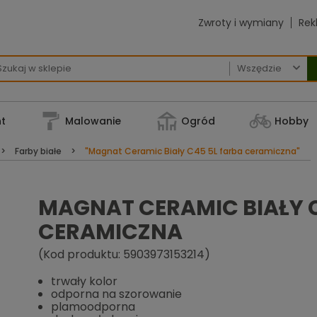
Zwroty i wymiany
Rek

t
Malowanie
Ogród
Hobby
Farby białe
"Magnat Ceramic Biały C45 5L farba ceramiczna"
MAGNAT CERAMIC BIAŁY C
CERAMICZNA
(Kod produktu: 5903973153214)
trwały kolor
odporna na szorowanie
plamoodporna