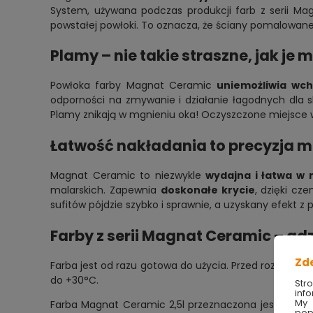
System, używana podczas produkcji farb z serii Ma
powstałej powłoki. To oznacza, że ściany pomalowane
Plamy – nie takie straszne, jak je 
Powłoka farby Magnat Ceramic
uniemożliwia wch
odporności na zmywanie i działanie łagodnych dla s
Plamy znikają w mgnieniu oka! Oczyszczone miejsce w
Łatwość nakładania to precyzja 
Magnat Ceramic to niezwykle
wydajna i łatwa w 
malarskich. Zapewnia
doskonałe krycie
, dzięki cz
sufitów pójdzie szybko i sprawnie, a uzyskany efekt z
Farby z serii Magnat Ceramic – gd
Zd
Farba jest od razu gotowa do użycia. Przed rozpoczęc
do +30°C.
Str
info
My 
Farba Magnat Ceramic 2,5l przeznaczona jest do m
pop