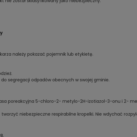
 nie został sklasyfikowany jako niebezpieczny.
zy
ekarza należy pokazać pojemnik lub etykietę.
dzież.
 do segregacji odpadów obecnych w swojej gminie.
masa poreakcyjna 5-chloro-2- metylo-2H-izotiazol-3-onu i 2- m
tworzyć niebezpieczne respirabilne kropelki. Nie wdychać rozpyl
B.