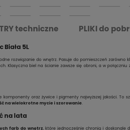
TRY
techniczne
PLIKI
do pobr
 Biała 5L
 modne rozwiązanie do wnętrz. Pasuje do pomieszczeń zarówno 
ch. Klasyczna biel na ścianie zawsze się obroni, a w połączn
komponenty oraz żywice i pigmenty najwyższej jakości. To s
ć na wielokrotne mycie i szorowanie
.
ć na lata
ych farb do wnętrz
, które jednocześnie chronią i doskonal