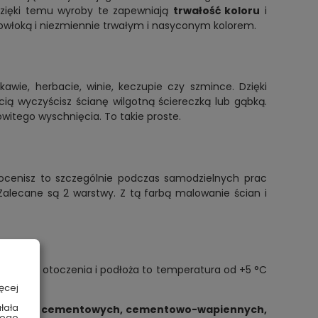
 Dzięki temu wyroby te zapewniają
trwałość koloru
i
powłoką i niezmiennie trwałym i nasyconym kolorem.
kawie, herbacie, winie, keczupie czy szmince. Dzięki
ią wyczyścisz ścianę wilgotną ściereczką lub gąbką.
itego wyschnięcia. To takie proste.
cenisz to szczególnie podczas samodzielnych prac
Zalecane są 2 warstwy. Z tą farbą malowanie ścian i
mperatura otoczenia i podłoża to temperatura od +5 °C
ęcej
łała
zapraw cementowych, cementowo­-wapiennych,
wego