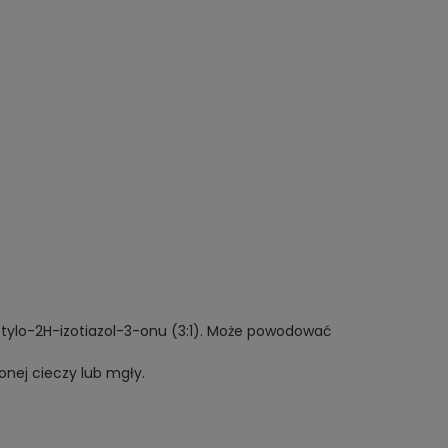
etylo-2H-izotiazol-3-onu (3:1). Może powodować
onej cieczy lub mgły.