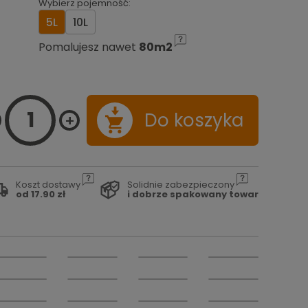
Wybierz pojemność:
5L
10L
Pomalujesz nawet
80m2
Do koszyka
Koszt dostawy
Solidnie zabezpieczony
od 17.90 zł
i dobrze spakowany towar