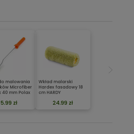
do malowania
Wkład malarski
ków Microfiber
Hardex fasadowy 18
 x 40 mm Polax
cm HARDY
15.99 zł
24.99 zł