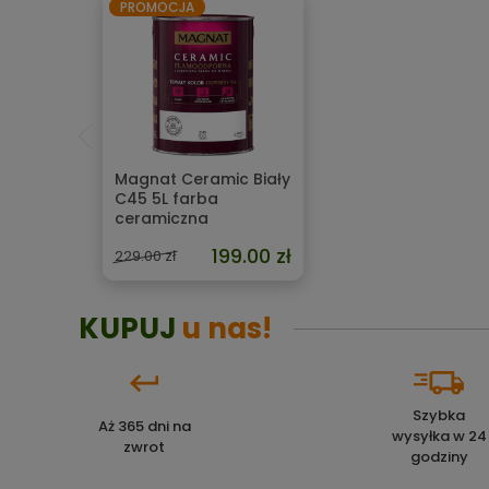
PROMOCJA
Magnat Ceramic Biały
C45 5L farba
ceramiczna
199.00 zł
229.00 zł
KUPUJ
u nas!
Szybka
Aż 365 dni na
wysyłka w 24
zwrot
godziny