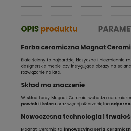
OPIS
produktu
PARAME
Farba ceramiczna Magnat Ceramic
Białe ściany to najbardziej klasyczne i niezmiennie
designerskie meble czy intrygujące obrazy na ściana
rozwiązanie na lata.
Skład ma znaczenie
W skład farby Magnat Ceramic wchodzą ceramiczne 
powłoki i koloru
oraz więcej niż przeciętną
odpornoś
Nowoczesna technologia i trwałoś
Magnat Ceramic to
innowacyjna seria ceramiczn