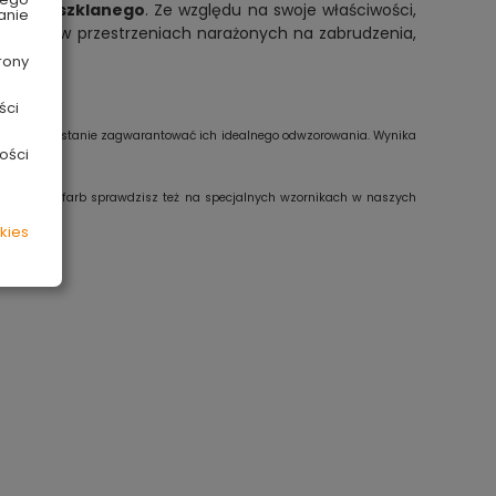
włókna szklanego
. Ze względu na swoje właściwości,
anie
prawdzi w przestrzeniach narażonych na zabrudzenia,
rony
ści
e jesteśmy w stanie zagwarantować ich idealnego odwzorowania. Wynika
ości
any. Kolory farb sprawdzisz też na specjalnych wzornikach w naszych
kies