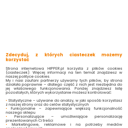
Do koszyka
Do koszyka
Zdecyduj, z których ciasteczek możemy
korzystać
Wiatraczek Na
Wiatraczek Na
Strona internetowa HIPPER.pl korzysta z plików cookies
(ciasteczek). Więcej informacji na ten temat znajdziesz w
Kierownicę Mickey
Kierownicę Kubuś
naszej polityce cookies.
My i nasi zaufani partnerzy używamy tych plików, by strona
działała poprawnie – dlatego część z nich jest niezbędna do
Dostępny online
Dostępny online
jej właściwego funkcjonowania. Poniżej znajdziesz listę
pozostałych, których wykorzystanie możesz kontrolować:
23.99 zł
23.99 zł
•
Statystyczne – używane do analizy, w jaki sposób korzystasz
z naszej strony oraz do celów statystycznych
•
Funkcjonalne – zapewniające większą funkcjonalność
naszego sklepu
Do koszyka
Do koszyka
•
Personalizujące – umożliwiające personalizację
prezentowanych Ci treści
•
Marketingowe, reklamowe i na potrzeby mediów