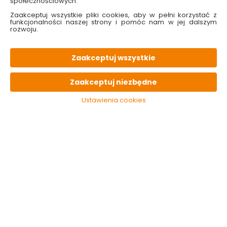
społecznościowych.
Zaakceptuj wszystkie pliki cookies, aby w pełni korzystać z
funkcjonalności naszej strony i pomóc nam w jej dalszym
rozwoju.
Zaakceptuj wszystkie
Wiatraczek Na
Wiatraczek Na
Zaakceptuj niezbędne
Kierownicę Star Wars
Kierownicę Avengers
Bb8
Ustawienia cookies
Dostępny online
Dostępny online
6.99 zł
23.99 zł
Do koszyka
Do koszyka