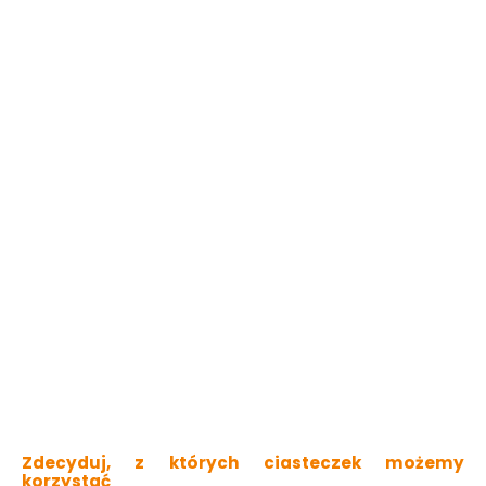
Do koszyka
Do koszyka
Wstążki Na Kierownicę
Wiatraczek Na
Minnie
Kierownicę Minnie
Dostępny online
Dostępny online
i w markecie
i w markecie
14.99 zł
24.99 zł
Do koszyka
Do koszyka
Zdecyduj, z których ciasteczek możemy
korzystać