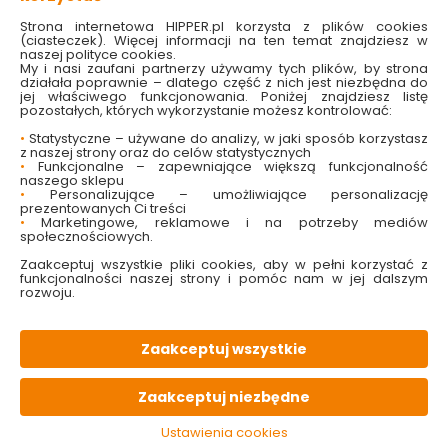
Strona internetowa HIPPER.pl korzysta z plików cookies
(ciasteczek). Więcej informacji na ten temat znajdziesz w
naszej polityce cookies.
My i nasi zaufani partnerzy używamy tych plików, by strona
działała poprawnie – dlatego część z nich jest niezbędna do
jej właściwego funkcjonowania. Poniżej znajdziesz listę
pozostałych, których wykorzystanie możesz kontrolować:
•
Statystyczne – używane do analizy, w jaki sposób korzystasz
Dzwonek Do Roweru
Wiatraczek Na
z naszej strony oraz do celów statystycznych
Princess
Kierownicę Mickey
•
Funkcjonalne – zapewniające większą funkcjonalność
naszego sklepu
•
Personalizujące – umożliwiające personalizację
prezentowanych Ci treści
Dostępny online
Dostępny online
•
Marketingowe, reklamowe i na potrzeby mediów
społecznościowych.
19.99 zł
23.99 zł
Zaakceptuj wszystkie pliki cookies, aby w pełni korzystać z
funkcjonalności naszej strony i pomóc nam w jej dalszym
rozwoju.
Do koszyka
Do koszyka
Zaakceptuj wszystkie
Zaakceptuj niezbędne
Ustawienia cookies