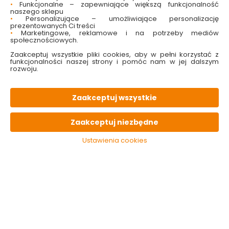
OPIS
produktu
•
Funkcjonalne – zapewniające większą funkcjonalność
naszego sklepu
•
Personalizujące – umożliwiające personalizację
prezentowanych Ci treści
PARAMETRY
techniczne
•
Marketingowe, reklamowe i na potrzeby mediów
społecznościowych.
Zaakceptuj wszystkie pliki cookies, aby w pełni korzystać z
KONIECZNIE
pamiętaj
funkcjonalności naszej strony i pomóc nam w jej dalszym
rozwoju.
Zaakceptuj wszystkie
Zaakceptuj niezbędne
Ustawienia cookies
Trzon do grabek
Trzon do grabek
Trzon do g
100 cm Łaguz
120 cm Łaguz
180 cm Łag
15.49 zł
15.99 zł
19.49
Do koszyka
Do koszyka
Do 