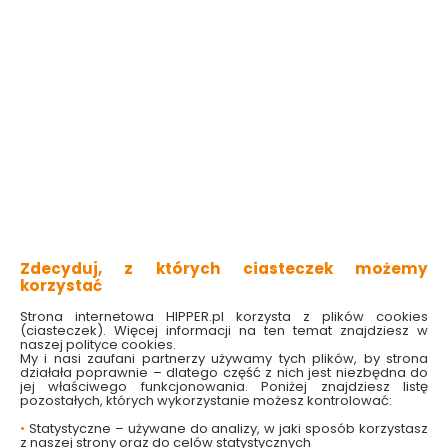
duża powierzchnia zagarniania
ergonomiczny kształt zębów
odporne na warunki atmosferyczne
idealne do liści, igliwia, trawy
Sprawdź dostępność w markecie
36.99 zł
Do koszyka
Zdecyduj, z których ciasteczek możemy
korzystać
Strona internetowa HIPPER.pl korzysta z plików cookies
(ciasteczek). Więcej informacji na ten temat znajdziesz w
naszej polityce cookies.
My i nasi zaufani partnerzy używamy tych plików, by strona
W magazynie
Wysyłka
Koszt dostawy
Bezpieczna
działała poprawnie – dlatego część z nich jest niezbędna do
15 szt
24h
od 17.90 zł
paczka
jej właściwego funkcjonowania. Poniżej znajdziesz listę
pozostałych, których wykorzystanie możesz kontrolować:
•
Statystyczne – używane do analizy, w jaki sposób korzystasz
z naszej strony oraz do celów statystycznych