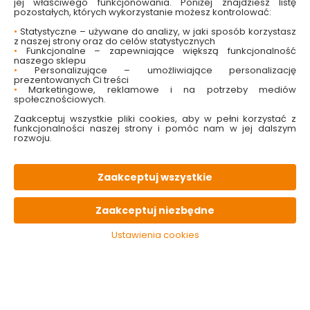
jej właściwego funkcjonowania. Poniżej znajdziesz listę
pozostałych, których wykorzystanie możesz kontrolować:
•
Statystyczne – używane do analizy, w jaki sposób korzystasz
z naszej strony oraz do celów statystycznych
•
Funkcjonalne – zapewniające większą funkcjonalność
naszego sklepu
•
Personalizujące – umożliwiające personalizację
prezentowanych Ci treści
•
Marketingowe, reklamowe i na potrzeby mediów
społecznościowych.
Pazurki ogrodnicze 7,5
Trzon do grabek 120
x 34 cm Palisad
cm Łaguz
Zaakceptuj wszystkie pliki cookies, aby w pełni korzystać z
funkcjonalności naszej strony i pomóc nam w jej dalszym
rozwoju.
Dostępny online
Dostępny online
i w markecie
i w markecie
5.99 zł
15.99 zł
Zaakceptuj wszystkie
Zaakceptuj niezbędne
Do koszyka
Do koszyka
Ustawienia cookies