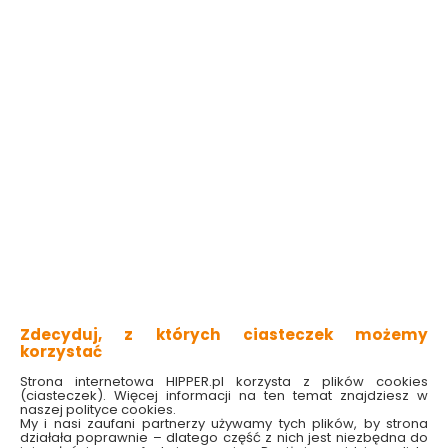
Do koszyka
Do koszyka
Motyka ogrodowa
Motyczka ogrodowa
dwustronna z
dwustronna Palisad
pazurkami Palisad
Dostępny online
Dostępny online
i w markecie
i w markecie
5.99 zł
8.49 zł
Zdecyduj, z których ciasteczek możemy
korzystać
Strona internetowa HIPPER.pl korzysta z plików cookies
Do koszyka
Do koszyka
(ciasteczek). Więcej informacji na ten temat znajdziesz w
naszej polityce cookies.
My i nasi zaufani partnerzy używamy tych plików, by strona
działała poprawnie – dlatego część z nich jest niezbędna do