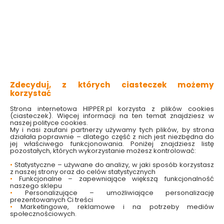
na farbę akrylową, czy lateksową – dobra wiadomość
jest taka, że obie są zaliczane do farb szybkoschnących.
Jednak farba akrylowa wysycha zazwyczaj w czasie 4-6
godzin, a lateksowa potrafi być sucha w dotyku już po 2
godzinach. Gdy nakładamy dwie i więcej warstw – a tak
zazwyczaj zalecają producenci – czas schnięcia
poszczególnych warstw znacząco wpływa na przebieg
malowania.
Cena
– im wyższa cena, tym lepsze właściwości farby i
Zdecyduj, z których ciasteczek możemy
stworzonych przy jej użyciu powłok. Dlatego farby
korzystać
lateksowe zazwyczaj wypadają drożej od akrylowych.
Strona internetowa HIPPER.pl korzysta z plików cookies
Warto w tym miejscu zwrócić uwagę na wydajność
(ciasteczek). Więcej informacji na ten temat znajdziesz w
produktu, ponieważ droższe farby lateksowe mogą być
naszej polityce cookies.
bardziej wydajne od akrylowych. To często oznacza, że
My i nasi zaufani partnerzy używamy tych plików, by strona
działała poprawnie – dlatego część z nich jest niezbędna do
przy ich użyciu wymalujemy większą powierzchnię.
jej właściwego funkcjonowania. Poniżej znajdziesz listę
pozostałych, których wykorzystanie możesz kontrolować:
•
Statystyczne – używane do analizy, w jaki sposób korzystasz
Właściwości farby lateksowej
z naszej strony oraz do celów statystycznych
•
Funkcjonalne – zapewniające większą funkcjonalność
naszego sklepu
Zarówno właściwości aplikacyjne, jak i użytkowe, przemawiają
•
Personalizujące – umożliwiające personalizację
na korzyść farby lateksowej. To właśnie dlatego jest to to jedno
prezentowanych Ci treści
•
Marketingowe, reklamowe i na potrzeby mediów
z chętniej wybieranych rozwiązań do nowoczesnych wnętrz.
społecznościowych.