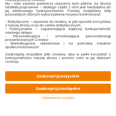
próbując pozbyć się szkodliwych substancji, które wraz z
My i nasi zaufani partnerzy używamy tych plików, by strona
zanieczyszczonym powietrzem przedostają się do Twojego
działała poprawnie – dlatego część z nich jest niezbędna do
jej właściwego funkcjonowania. Poniżej znajdziesz listę
ciała. Podrażnione błony śluzowe to nie Twój jedyny problem. Z
pozostałych, których wykorzystanie możesz kontrolować:
czasem zaczynają pojawiać się zaburzenia i trudności z
oddychaniem, uciążliwy kaszel i rozwijające się wraz z nim
•
Statystyczne – używane do analizy, w jaki sposób korzystasz
z naszej strony oraz do celów statystycznych
objawy astmy oraz przewlekły ból głowy. To właśnie skutki
•
Funkcjonalne – zapewniające większą funkcjonalność
długotrwałej ekspozycji na LZO. Problemy te nasilają się, bo
naszego sklepu
wydaje Ci się, że nie jesteś w stanie wyeliminować szkodliwych
•
Personalizujące – umożliwiające personalizację
prezentowanych Ci treści
substancji z powietrza. To prawda – nie możesz ograniczyć
•
Marketingowe, reklamowe i na potrzeby mediów
masowej produkcji na całym świecie.
Wszystko zaczyna się
społecznościowych.
jednak od Twoich czterech ścian i od małych – ale
Zaakceptuj wszystkie pliki cookies, aby w pełni korzystać z
podejmowanych świadomie – wyborów
.
funkcjonalności naszej strony i pomóc nam w jej dalszym
rozwoju.
O szkodliwym działaniu LZO słyszymy od wielu lat – informacje
te mocno wpłynęły m.in. na rynek farb do wnętrz. Producenci
farb zostali postawieni przed potrzebą dostosowania swoich
Zaakceptuj wszystkie
produktów do uzgodnionych norm.
Zaakceptuj niezbędne
Ustawienia cookies