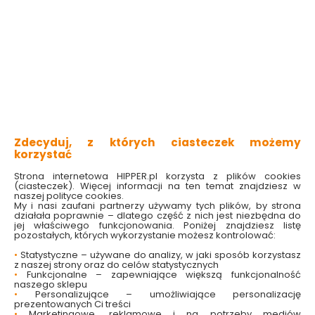
kleju – nie tylko do rodzaju tapety, ale także do podłoża, na
którym będziesz pracować.
Klej do tapet powinien charakteryzować się szybkim
czasem schnięcia i dobrą przyczepnością. W przypadku
trudnych miejsc, takich jak narożniki czy połączenia, należy
dokładnie i uważnie nakładać klej do podklejania tapet, co
pozwoli na precyzyjne wykończenie pracy.
Proces klejenia tapet najlepiej rozpocząć od dokładnego
przygotowania ścian – należy je wyrównać i oczyścić, aby
zapewnić idealne przyleganie tapety. Po nałożeniu kleju i
przyklejeniu tapety użyj specjalnego wałka, aby pozbyć się
pęcherzyków powietrza oraz upewnić się, że całość
równomiernie przylega do ściany. Dzięki temu praca
Zdecyduj, z których ciasteczek możemy
pójdzie szybko i sprawnie, a efekt końcowy będzie nie tylko
korzystać
zadowalający, ale także zachwycający!
Strona internetowa HIPPER.pl korzysta z plików cookies
Jak przykleić tapetę? Dopasuj klej do
(ciasteczek). Więcej informacji na ten temat znajdziesz w
swoich potrzeb!
naszej polityce cookies.
My i nasi zaufani partnerzy używamy tych plików, by strona
działała poprawnie – dlatego część z nich jest niezbędna do
Aby uzyskać idealny efekt dekoracyjny, bardzo ważne jest
jej właściwego funkcjonowania. Poniżej znajdziesz listę
dobranie odpowiedniego kleju do konkretnego rodzaju
pozostałych, których wykorzystanie możesz kontrolować:
tapety. Dostępne na rynku i w naszej ofercie kleje do
tapetowania różnią się między sobą przeznaczeniem, a
•
Statystyczne – używane do analizy, w jaki sposób korzystasz
więc i składem, konsystencją i czasem schnięcia. Poznaj je
z naszej strony oraz do celów statystycznych
lepiej!
•
Funkcjonalne – zapewniające większą funkcjonalność
naszego sklepu
Kleje do tapet winylowych
•
Personalizujące – umożliwiające personalizację
prezentowanych Ci treści
Tapety winylowe charakteryzują się dużą trwałością i
•
Marketingowe, reklamowe i na potrzeby mediów