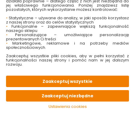
działała poprawnie – dlatego część z nich jest niezbędna do
jej właściwego funkcjonowania. Poniżej znajdziesz listę
pozostałych, których wykorzystanie możesz kontrolować:
•
Statystyczne – używane do analizy, w jaki sposób korzystasz
z naszej strony oraz do celów statystycznych
•
Funkcjonalne – zapewniające większą funkcjonalność
naszego sklepu
Tapeta winylowa na
Tapeta winylowa na
•
Personalizujące – umożliwiające personalizację
flizelinie Erismann
flizelinie Erismann
prezentowanych Ci treści
10226-31 Polami
10213-18 Polami
•
Marketingowe, reklamowe i na potrzeby mediów
społecznościowych.
Dostępny online
Dostępny online
i w markecie
i w markecie
Zaakceptuj wszystkie pliki cookies, aby w pełni korzystać z
funkcjonalności naszej strony i pomóc nam w jej dalszym
rozwoju.
61.99 zł
78.99 zł
Zaakceptuj wszystkie
Do koszyka
Do koszyka
Zaakceptuj niezbędne
Ustawienia cookies