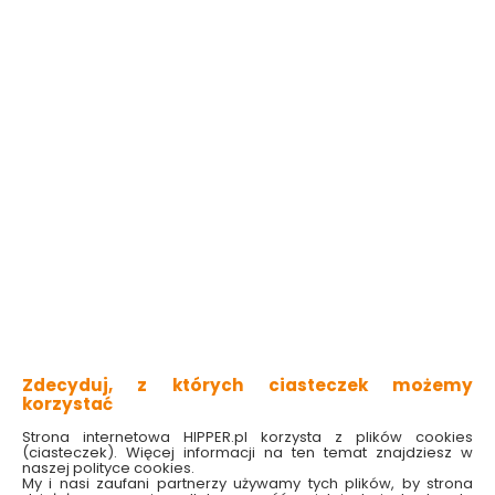
Tapeta papierowa
Tapeta winylowa na
Rasch 348125 Polami
flizelinie Erismann
10232-10 Polami
Dostępny online
Dostępny online
i w markecie
i w markecie
51.49 zł
67.49 zł
Zdecyduj, z których ciasteczek możemy
Do koszyka
Do koszyka
korzystać
Strona internetowa HIPPER.pl korzysta z plików cookies
(ciasteczek). Więcej informacji na ten temat znajdziesz w
naszej polityce cookies.
My i nasi zaufani partnerzy używamy tych plików, by strona