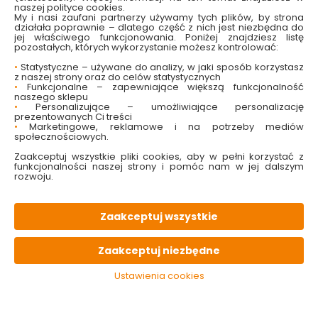
ogrzewanie dla naszego domu przez cały sezon grzewczy:
naszej polityce cookies.
My i nasi zaufani partnerzy używamy tych plików, by strona
kaloryczność
działała poprawnie – dlatego część z nich jest niezbędna do
zawartość siarki i popiołu
jej właściwego funkcjonowania. Poniżej znajdziesz listę
pochodzenie węgla
pozostałych, których wykorzystanie możesz kontrolować:
deklarację jakości.
•
Statystyczne – używane do analizy, w jaki sposób korzystasz
Kaloryczność ekogroszku wiąże się bezpośrednio z
z naszej strony oraz do celów statystycznych
wydajnością paliwa. Im wyższa kaloryczność – tym wyższa
•
Funkcjonalne – zapewniające większą funkcjonalność
wydajność i moc paliwa, a więc i
dłuższy czas spalania
naszego sklepu
oraz
mniejsze zużycie surowca
. Dzięki temu ekogroszek
•
Personalizujące – umożliwiające personalizację
workowany należy do najwydajniejszych paliw stałych,
nie
prezentowanych Ci treści
potrzebuje częstego uzupełniania
w zbiorniku
•
Marketingowe, reklamowe i na potrzeby mediów
podajnika oraz oszczędza miejsce, nie wymagając
społecznościowych.
magazynowania dużych ilości na cały sezon.
Zaakceptuj wszystkie pliki cookies, aby w pełni korzystać z
Zawartość siarki i popiołu to kolejne aspekty, na które
funkcjonalności naszej strony i pomóc nam w jej dalszym
warto zwrócić uwagę kupując ekogroszek. Siarka wpływa
rozwoju.
na ilość emitowanych do otoczenia szkodliwych substancji,
z kolei popiół na ilość odkładających się resztek podczas
spalania, które w nadmiarze mogą szkodzić elementom
Twojego pieca i są po prostu uciążliwe w sprzątaniu.
Zaakceptuj wszystkie
Minimalna zawartość popiołu i siarki
, która wyróżnia
ekogroszek workowany od innych paliw stałych, to
gwarancja przedłużenia żywotności pieca
i
mniejszy
wpływ na środowisko naturalne
.
Zaakceptuj niezbędne
Workowany ekogroszek przechowywany jest w
Ustawienia cookies
opakowaniach, które są nie tylko wygodne podczas
uzupełniania pieca, ale także chronią opał przed wilgocią i
czynnikami atmosferycznymi. Dzięki temu węgiel
ekogroszek zachowuje
pełną wartość opałową
oraz
pozwala na
zachowanie czystości w kotłowni
i