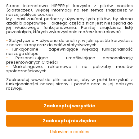
Strona internetowa HIPPER.pl korzysta z plików cookies
Kategorie i filtry
Sortowanie
(ciasteczek). Więcej informacji na ten temat znajdziesz w
naszej polityce cookies.
My i nasi zaufani partnerzy używamy tych plików, by strona
6 produktów
z
1
działała poprawnie – dlatego część z nich jest niezbędna do
jej właściwego funkcjonowania. Poniżej znajdziesz listę
pozostałych, których wykorzystanie możesz kontrolować:
•
Statystyczne – używane do analizy, w jaki sposób korzystasz
z naszej strony oraz do celów statystycznych
Umywalki nablatowe idealne do
•
Funkcjonalne – zapewniające większą funkcjonalność
naszego sklepu
nowoczesnych przestrzeni
•
Personalizujące – umożliwiające personalizację
prezentowanych Ci treści
•
Marketingowe, reklamowe i na potrzeby mediów
Umywalki nablatowe to aktualnie jeden z najmodniejszych
społecznościowych.
trendów w aranżacji łazienek. Ich elegancki design,
różnorodność kształtów oraz wygoda użytkowania
Zaakceptuj wszystkie pliki cookies, aby w pełni korzystać z
sprawiają, że coraz więcej osób decyduje się na ten typ
funkcjonalności naszej strony i pomóc nam w jej dalszym
ceramiki łazienkowej. Zlewy nablatowe doskonale
rozwoju.
komponują się zarówno z minimalistycznymi, jak i bardziej
klasycznymi wnętrzami, nadając im wyjątkowego
charakteru i dodając lekkości całej aranżacji.
Zaakceptuj wszystkie
Stylowe i funkcjonalne umywalki nablatowe są dostępne w
wielu wariantach – od okrągłych po prostokątne, od
małych po większe modele, które świetnie sprawdzą się w
przestronnych łazienkach. Dostępne w naszej ofercie zlewy
Zaakceptuj niezbędne
nablatowe są wykonane z ceramiki sanitarnej, odpornej na
długotrwałe działanie wody, środków czystości i
Ustawienia cookies
uszkodzenia mechaniczne. Umywalka nablatowa to
rozwiązanie nie tylko estetyczne, ale również praktyczne –