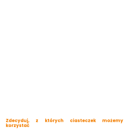
Do koszyka
Do koszyka
Umywalka nablatowa
Umywalka nablatowa
kwadratowa 39,5 x
owalna HIPPER. ERIE
39,5 x 14,5 cm biała
biała
CORSAN
Dostępny online
Dostępny online
i w markecie
339.00 zł
109.00 zł
Do koszyka
Do koszyka
Zdecyduj, z których ciasteczek możemy
korzystać