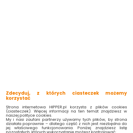
Zestaw szafka z
Zestaw szafka z
umywalką Lily D60 dąb
umywalką Lily D50 dąb
craft złoty Deftrans
craft złoty Deftrans
Dostępny online
Dostępny online
i w markecie
i w markecie
399.00 zł
349.00 zł
Zdecyduj, z których ciasteczek możemy
korzystać
Do koszyka
Do koszyka
Strona internetowa HIPPER.pl korzysta z plików cookies
(ciasteczek). Więcej informacji na ten temat znajdziesz w
naszej polityce cookies.
My i nasi zaufani partnerzy używamy tych plików, by strona
działała poprawnie – dlatego część z nich jest niezbędna do
jej właściwego funkcjonowania. Poniżej znajdziesz listę
pozostałych, których wykorzystanie możesz kontrolować: