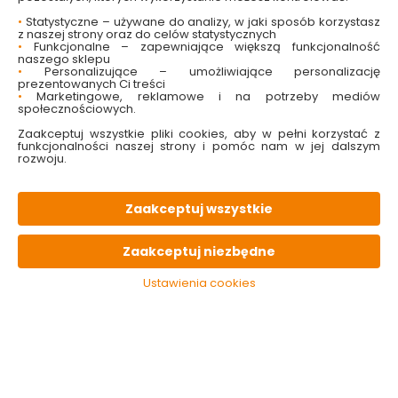
•
Statystyczne – używane do analizy, w jaki sposób korzystasz
z naszej strony oraz do celów statystycznych
•
Funkcjonalne – zapewniające większą funkcjonalność
naszego sklepu
•
Personalizujące – umożliwiające personalizację
Zestaw szafka z
Zestaw szafka z
prezentowanych Ci treści
umywalką Lily D50
umywalką Frigo D45
•
Marketingowe, reklamowe i na potrzeby mediów
biała Deftrans
biała Deftrans
społecznościowych.
Zaakceptuj wszystkie pliki cookies, aby w pełni korzystać z
Dostępny online
Dostępny online
funkcjonalności naszej strony i pomóc nam w jej dalszym
i w markecie
i w markecie
rozwoju.
349.00 zł
189.00 zł
Zaakceptuj wszystkie
Do koszyka
Do koszyka
Zaakceptuj niezbędne
Ustawienia cookies