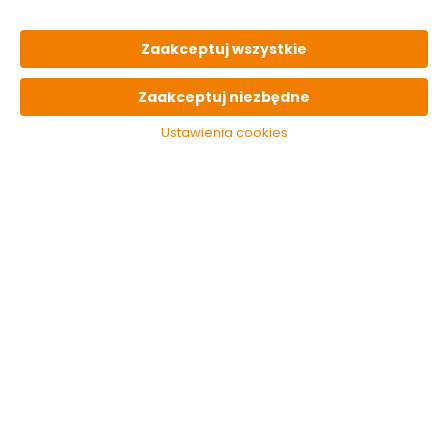
Do koszyka
Do koszyka
Zaakceptuj wszystkie
Zaakceptuj niezbędne
Ustawienia cookies
Pojemnik na
Pojemnik na
szczoteczki Dakar
szczoteczki Star
beżowy Nice sea
miedziany Nice sea
Dostępny online
Dostępny online
i w markecie
i w markecie
36.99 zł
23.49 zł
Do koszyka
Do koszyka