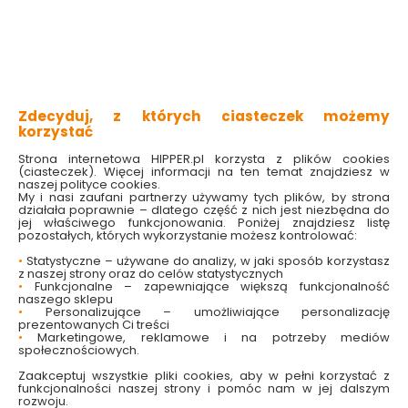
Dostępny online
Dostępny online
i w markecie
i w markecie
16.99 zł
41.49 zł
Do koszyka
Do koszyka
Zdecyduj, z których ciasteczek możemy
korzystać
Strona internetowa HIPPER.pl korzysta z plików cookies
(ciasteczek). Więcej informacji na ten temat znajdziesz w
naszej polityce cookies.
My i nasi zaufani partnerzy używamy tych plików, by strona
działała poprawnie – dlatego część z nich jest niezbędna do
jej właściwego funkcjonowania. Poniżej znajdziesz listę
pozostałych, których wykorzystanie możesz kontrolować:
•
Statystyczne – używane do analizy, w jaki sposób korzystasz
z naszej strony oraz do celów statystycznych
Uchwyt na szczoteczki
Pojemnik na
•
Funkcjonalne – zapewniające większą funkcjonalność
naszego sklepu
Niagara chrom Bisk
szczoteczki Stamp
•
Personalizujące – umożliwiające personalizację
multikolor Nice sea
prezentowanych Ci treści
•
Marketingowe, reklamowe i na potrzeby mediów
Dostępny online
Dostępny online
społecznościowych.
i w markecie
i w markecie
Zaakceptuj wszystkie pliki cookies, aby w pełni korzystać z
11.79 zł
31.99 zł
funkcjonalności naszej strony i pomóc nam w jej dalszym
rozwoju.