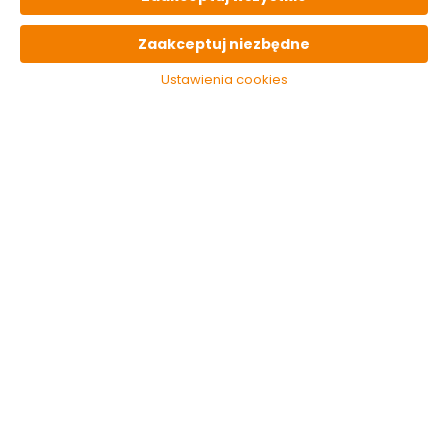
Do koszyka
Do koszyka
Zaakceptuj niezbędne
Ustawienia cookies
Kubek łazienkowy
Kubek łazienkowy
Moreno 29147 żółty
Moreno 29147 zielony
Galicja
Galicja
Dostępny online
Dostępny online
i w markecie
i w markecie
15.99 zł
15.99 zł
Do koszyka
Do koszyka