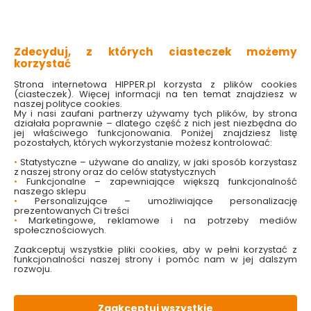
11.99 zł
11.99 zł
Zdecyduj, z których ciasteczek możemy
Do koszyka
Do koszyka
korzystać
Strona internetowa HIPPER.pl korzysta z plików cookies
(ciasteczek). Więcej informacji na ten temat znajdziesz w
naszej polityce cookies.
My i nasi zaufani partnerzy używamy tych plików, by strona
działała poprawnie – dlatego część z nich jest niezbędna do
jej właściwego funkcjonowania. Poniżej znajdziesz listę
pozostałych, których wykorzystanie możesz kontrolować:
•
Statystyczne – używane do analizy, w jaki sposób korzystasz
z naszej strony oraz do celów statystycznych
•
Funkcjonalne – zapewniające większą funkcjonalność
naszego sklepu
Kubek łazienkowy
Kubek łazienkowy
•
Personalizujące – umożliwiające personalizację
Moreno 29147 biały
Moreno 29147 szary
prezentowanych Ci treści
Galicja
Galicja
•
Marketingowe, reklamowe i na potrzeby mediów
społecznościowych.
Dostępny online
Dostępny online
Zaakceptuj wszystkie pliki cookies, aby w pełni korzystać z
i w markecie
i w markecie
funkcjonalności naszej strony i pomóc nam w jej dalszym
rozwoju.
15.99 zł
15.99 zł
Zaakceptuj wszystkie